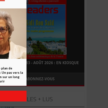
LEADERS N° 183 - AOÛT 2026 : EN KIOSQUE
e plan de
 Un pas vers la
n sur un long
ABONNEZ-VOUS
rir
LES + LUS