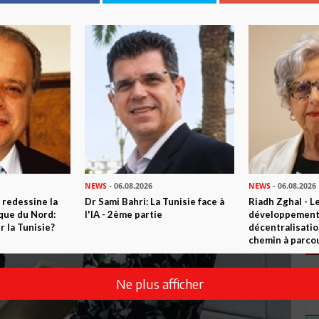
NEWS
- 06.08.2026
NEWS
- 06.08.2026
 redessine la
Dr Sami Bahri: La Tunisie face à
Riadh Zghal - L
ique du Nord:
l'IA - 2ème partie
développement:
 la Tunisie?
décentralisatio
chemin à parcou
Ne plus afficher