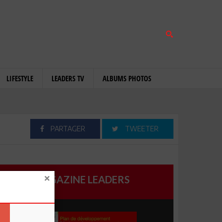
LIFESTYLE
LEADERS TV
ALBUMS PHOTOS
PARTAGER
TWEETER
MAGAZINE LEADERS