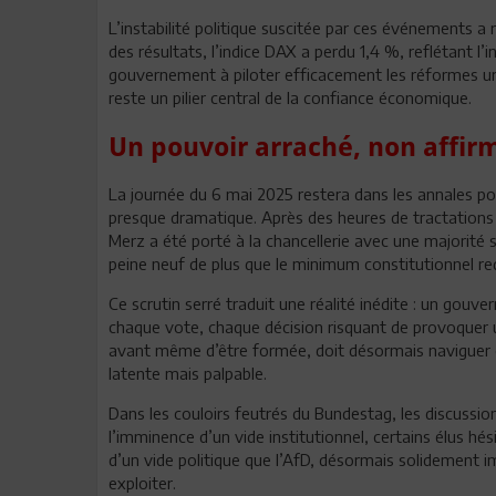
L’instabilité politique suscitée par ces événements 
des résultats, l’indice DAX a perdu 1,4 %, reflétant l’
gouvernement à piloter efficacement les réformes urgen
reste un pilier central de la confiance économique.
Un pouvoir arraché, non affir
La journée du 6 mai 2025 restera dans les annales po
presque dramatique. Après des heures de tractations 
Merz a été porté à la chancellerie avec une majorité si 
peine neuf de plus que le minimum constitutionnel req
Ce scrutin serré traduit une réalité inédite : un gou
chaque vote, chaque décision risquant de provoquer u
avant même d’être formée, doit désormais naviguer en
latente mais palpable.
Dans les couloirs feutrés du Bundestag, les discussi
l’imminence d’un vide institutionnel, certains élus hés
d’un vide politique que l’AfD, désormais solidement i
exploiter.