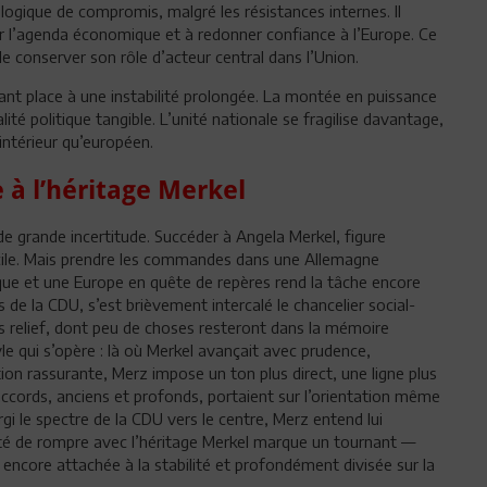
logique de compromis, malgré les résistances internes. Il
ncer l’agenda économique et à redonner confiance à l’Europe. Ce
e conserver son rôle d’acteur central dans l’Union.
sant place à une instabilité prolongée. La montée en puissance
ité politique tangible. L’unité nationale se fragilise davantage,
intérieur qu’européen.
e à l’héritage Merkel
e grande incertitude. Succéder à Angela Merkel, figure
facile. Mais prendre les commandes dans une Allemagne
ique et une Europe en quête de repères rend la tâche encore
 de la CDU, s’est brièvement intercalé le chancelier social-
 relief, dont peu de choses resteront dans la mémoire
le qui s’opère : là où Merkel avançait avec prudence,
on rassurante, Merz impose un ton plus direct, une ligne plus
accords, anciens et profonds, portaient sur l’orientation même
gi le spectre de la CDU vers le centre, Merz entend lui
onté de rompre avec l’héritage Merkel marque un tournant —
 encore attachée à la stabilité et profondément divisée sur la