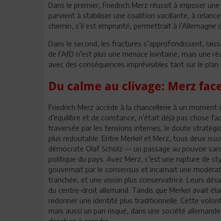
Dans le premier, Friedrich Merz réussit à imposer une 
parvient à stabiliser une coalition vacillante, à rela
chemin, s’il est emprunté, permettrait à l’Allemagne d
Dans le second, les fractures s’approfondissent, lais
de l’AfD n’est plus une menace lointaine, mais une réal
avec des conséquences imprévisibles tant sur le plan 
Du calme au clivage: Merz fac
Friedrich Merz accède à la chancellerie à un moment d
d’équilibre et de constance, n’était déjà pas chose 
traversée par les tensions internes, le doute stratég
plus redoutable. Entre Merkel et Merz, tous deux issus
démocrate Olaf Scholz — un passage au pouvoir sans
politique du pays. Avec Merz, c’est une rupture de sty
gouvernait par le consensus et incarnait une modérati
tranchée, et une vision plus conservatrice. Leurs dés
du centre-droit allemand. Tandis que Merkel avait élar
redonner une identité plus traditionnelle. Cette vol
mais aussi un pari risqué, dans une société allemande
direction à prendre.