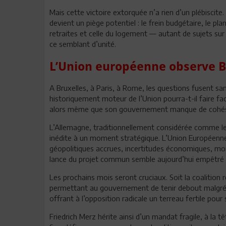
Mais cette victoire extorquée n’a rien d’un plébiscite
devient un piège potentiel : le frein budgétaire, le pl
retraites et celle du logement — autant de sujets sur 
ce semblant d’unité.
L’Union européenne observe B
A Bruxelles, à Paris, à Rome, les questions fusent s
historiquement moteur de l’Union pourra-t-il faire f
alors même que son gouvernement manque de cohés
L’Allemagne, traditionnellement considérée comme le pi
inédite à un moment stratégique. L’Union Européenn
géopolitiques accrues, incertitudes économiques, mo
lance du projet commun semble aujourd’hui empêtré d
Les prochains mois seront cruciaux. Soit la coalition
permettant au gouvernement de tenir debout malgré l
offrant à l’opposition radicale un terreau fertile pou
Friedrich Merz hérite ainsi d’un mandat fragile, à la 