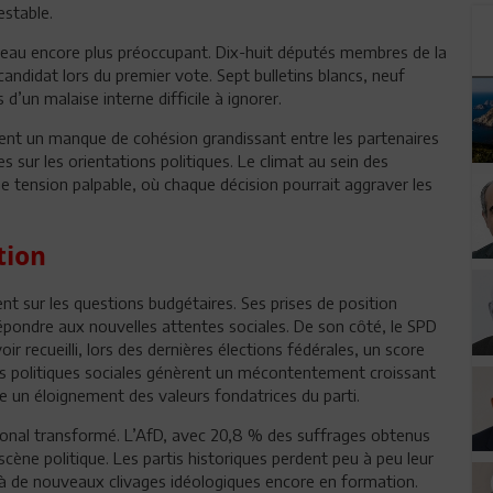
estable.
ableau encore plus préoccupant. Dix-huit députés membres de la
candidat lors du premier vote. Sept bulletins blancs, neuf
d’un malaise interne difficile à ignorer.
lent un manque de cohésion grandissant entre les partenaires
s sur les orientations politiques. Le climat au sein des
 tension palpable, où chaque décision pourrait aggraver les
tion
 sur les questions budgétaires. Ses prises de position
 répondre aux nouvelles attentes sociales. De son côté, le SPD
voir recueilli, lors des dernières élections fédérales, un score
es politiques sociales génèrent un mécontentement croissant
e un éloignement des valeurs fondatrices du parti.
tional transformé. L’AfD, avec 20,8 % des suffrages obtenus
 scène politique. Les partis historiques perdent peu à peu leur
e à de nouveaux clivages idéologiques encore en formation.