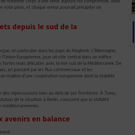
lui de redonner corps à une unité aujourd’hui compromise, dans
vote pèse, et chaque erreur pourrait précipiter un
ets depuis le sud de la
erçue, en particulier dans les pays du Maghreb. L’Allemagne,
 l’Union Européenne, joue un rôle central dans un édifice
es fortes mais délicates avec la rive sud de la Méditerranée. De
ues, en passant par les flux commerciaux et les
un maillon d’une coopération européenne dont la stabilité
r des répercussions bien au-delà de ses frontières. À Tunis,
ution de la situation à Berlin, conscient que la stabilité
o-méditerranéennes.
x avenirs en balance
inent: