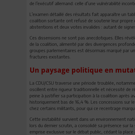
de l’exécutif allemand: celle d’une vulnérabilité incont
L’examen détaillé des résultats fait apparaître un t
coalition sortante ont refusé de soutenir leur propre 
abstentions et deux votes invalides : autant de signes 
Ces dissensions ne sont pas anecdotiques. Elles révè
de la coalition, alimenté par des divergences profonde
groupes parlementaires est désormais marqué par une
fractures existantes.
Un paysage politique en muta
La CDU/CSU traverse une période troublée, notamment
oscillent entre rigueur traditionnelle et nécessité de
peine à justifier sa participation à la coalition après a
historiquement bas de 16,4 %. Les concessions sur l
chez certains militants, pour qui ce recentrage marqu
Cette instabilité survient dans un environnement na
lors du dernier scrutin, a consolidé sa présence sur la
emprise exclusive sur le débat public, cédant la plac