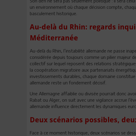
Son défi ne sera pas seulement politique : il sera ce
un environnement où chaque décision compte, chaque 
basculement historique.
Au-delà du Rhin: regards inqui
Méditerranée
Au-delà du Rhin, l’instabilité allemande ne passe inap
considérée depuis toujours comme un pilier majeur de
collectif sur lequel reposent des relations stratégiqu
la coopération migratoire aux partenariats énergétiq
investissements durables, chaque domaine constitue 
allemande reste un fondement décisif.
Une Allemagne affaiblie ou divisée pourrait donc avoi
Rabat ou Alger, on suit avec une vigilance accrue l’évol
allemande influence directement les dynamiques eur
Deux scénarios possibles, deu
Face à ce moment historique, deux scénarios se dess