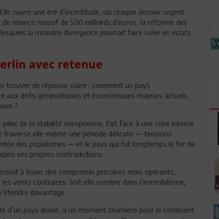
. Elle ouvre une ère d’incertitude, où chaque dossier urgent
an de relance massif de 500 milliards d’euros, la réforme des
lesquels la moindre divergence pourrait faire voler en éclats
erlin avec retenue
ans trouver de réponse claire : comment un pays
ace aux défis géopolitiques et économiques majeurs actuels,
ion ?
lier de la stabilité européenne, fait face à une crise interne
e traverse elle-même une période délicate — tensions
ntée des populismes — et le pays qui fut longtemps le fer de
ans ses propres contradictions.
 réussit à tisser des compromis précaires mais opérants,
es vents contraires. Soit elle sombre dans l’immobilisme,
r s’étendre davantage.
tête d’un pays divisé, à un moment charnière pour le continent.