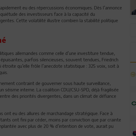
a rapidement eu des répercussions économiques. Dès l’annonce
inquiétude des investisseurs face à la capacité du
tes. Cette volatilité illustre combien la stabilité politique
mé
litiques allemandes comme celle d’une investiture tendue,
épuisantes, parfois silencieuses, souvent tendues, Friedrich
étroite qu’elle frôle l’anecdote statistique : 325 voix, soit à
uis.
vernement contraint de gouverner sous haute surveillance,
n séisme interne. La coalition CDU/CSU-SPD, déjà fragilisée
tre des priorités divergentes, dans un climat de défiance
ons ont eu des allures de marchandage stratégique. Face à
itants ont fini par céder, moins par conviction que par crainte
mplantée avec plus de 20 % d’intention de vote, aurait pu