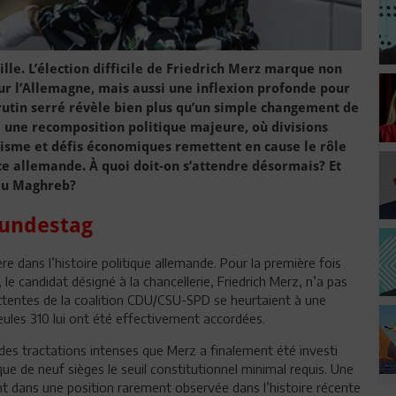
ille. L’élection difficile de Friedrich Merz marque non
r l’Allemagne, mais aussi une inflexion profonde pour
rutin serré révèle bien plus qu’un simple changement de
 une recomposition politique majeure, où divisions
isme et défis économiques remettent en cause le rôle
ce allemande. À quoi doit-on s’attendre désormais? Et
’au Maghreb?
Bundestag
 dans l’histoire politique allemande. Pour la première fois
le candidat désigné à la chancellerie, Friedrich Merz, n’a pas
attentes de la coalition CDU/CSU-SPD se heurtaient à une
seules 310 lui ont été effectivement accordées.
 des tractations intenses que Merz a finalement été investi
e de neuf sièges le seuil constitutionnel minimal requis. Une
t dans une position rarement observée dans l’histoire récente