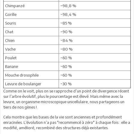
Chimpanzé
~98,8 %
Gorille
~98,4 %
Souris
~85 %
Chat
~90 %
Chien
~84 %
Vache
~80 %
Poulet
~60 %
Banane
~60 %
Mouche drosophile
~60 %
Levure de boulanger
~30 %
Comme on le voit, plus on se rapproche d’un point de divergence récent
sur l’arbre évolutif, plus le pourcentage est élevé. Mais même avec la
levure, un organisme microscopique unicellulaire, nous partageons un
tiers de nos gènes !
Cela montre que les bases de la vie sont anciennes et profondément
enracinées. L’évolution n’a pas "recommencé à zéro" à chaque fois : elle a
modifié, amélioré, recombiné des structures déjà existantes.