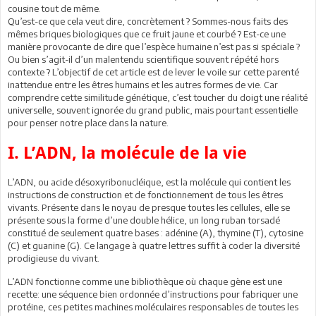
cousine tout de même.
Qu’est-ce que cela veut dire, concrètement ? Sommes-nous faits des
mêmes briques biologiques que ce fruit jaune et courbé ? Est-ce une
manière provocante de dire que l’espèce humaine n’est pas si spéciale ?
Ou bien s’agit-il d’un malentendu scientifique souvent répété hors
contexte ? L’objectif de cet article est de lever le voile sur cette parenté
inattendue entre les êtres humains et les autres formes de vie. Car
comprendre cette similitude génétique, c’est toucher du doigt une réalité
universelle, souvent ignorée du grand public, mais pourtant essentielle
pour penser notre place dans la nature.
I. L’ADN, la molécule de la vie
L’ADN, ou acide désoxyribonucléique, est la molécule qui contient les
instructions de construction et de fonctionnement de tous les êtres
vivants. Présente dans le noyau de presque toutes les cellules, elle se
présente sous la forme d’une double hélice, un long ruban torsadé
constitué de seulement quatre bases : adénine (A), thymine (T), cytosine
(C) et guanine (G). Ce langage à quatre lettres suffit à coder la diversité
prodigieuse du vivant.
L’ADN fonctionne comme une bibliothèque où chaque gène est une
recette: une séquence bien ordonnée d’instructions pour fabriquer une
protéine, ces petites machines moléculaires responsables de toutes les