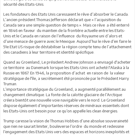
sécurité des Etats-Unis.
Les fondateurs des Etats Unis caressaient le rêve d’absorber le Canada.
L’ancien président Thomas Jefferson déclarait que « l’acquisition du
Canada sera une simple question de temps ». Mais ce rêve a été enterré
en 1846 en faveur du maintien de la frontière actuelle entre les Etats-
Unis et le Canada en raison de l’influence du Royaume uni d’alors et
d’une menace de guerre avec le Mexique. Aujourd’hui le rêve d’en faire le
51e Etat US risque de déstabiliser la région compte tenu de l’attachement
des canadiens à leur territoire et identité spécifique.
Quand au Groenland, Le président Andrew Johnson a envisagé d'acheter
ce territoire au Danemark lorsque les Etats-Unis ont acheté l'Alaska à la
Russie en 1867. En 1946, la proposition d’achat en raison de la valeur
stratégique de l'île, a secrètement été prononcée par le Président Harry
Truman.
L’importance stratégique du Groenland, a augmenté parallèlement au
changement climatique. La fonte de la calotte glaciaire de l’Arctique
créera bientôt une nouvelle voie navigable vers le nord. Le Groenland
dispose également d’importantes réserves de minéraux essentiels dont
les Etats-Unis ont besoin pour ce qu’on appelle les clean énergies.
Trump caresse la vision de Thomas Hobbes d’une absolue souveraineté
que rien ne saurait limiter, bouleverse l’ordre du monde et redessine
l’engagement des Etats Unis vers des espaces et horizons inexploités et