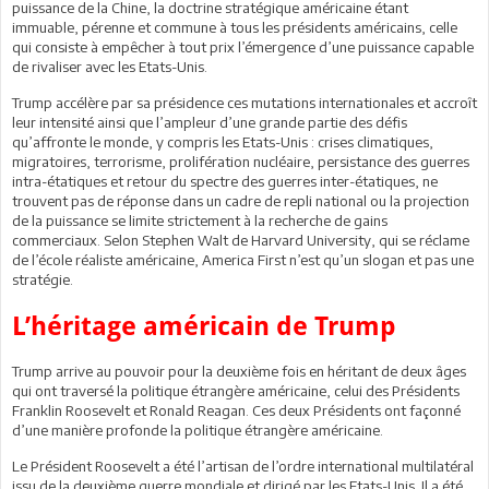
puissance de la Chine, la doctrine stratégique américaine étant
immuable, pérenne et commune à tous les présidents américains, celle
qui consiste à empêcher à tout prix l’émergence d’une puissance capable
de rivaliser avec les Etats-Unis.
Trump accélère par sa présidence ces mutations internationales et accroît
leur intensité ainsi que l’ampleur d’une grande partie des défis
qu’affronte le monde, y compris les Etats-Unis : crises climatiques,
migratoires, terrorisme, prolifération nucléaire, persistance des guerres
intra-étatiques et retour du spectre des guerres inter-étatiques, ne
trouvent pas de réponse dans un cadre de repli national ou la projection
de la puissance se limite strictement à la recherche de gains
commerciaux. Selon Stephen Walt de Harvard University, qui se réclame
de l’école réaliste américaine, America First n’est qu’un slogan et pas une
stratégie.
L’héritage américain de Trump
Trump arrive au pouvoir pour la deuxième fois en héritant de deux âges
qui ont traversé la politique étrangère américaine, celui des Présidents
Franklin Roosevelt et Ronald Reagan. Ces deux Présidents ont façonné
d’une manière profonde la politique étrangère américaine.
Le Président Roosevelt a été l’artisan de l’ordre international multilatéral
issu de la deuxième guerre mondiale et dirigé par les Etats-Unis. Il a été