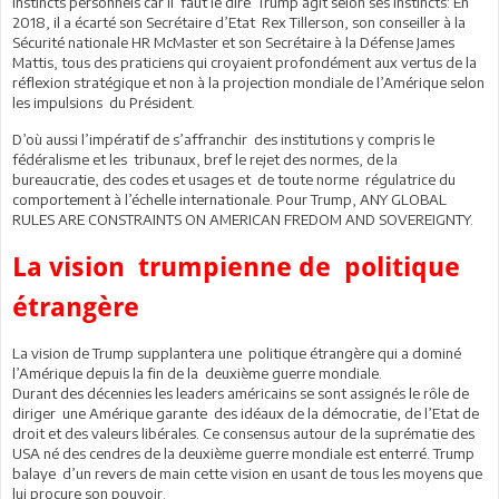
instincts personnels car il faut le dire Trump agit selon ses instincts: En
2018, il a écarté son Secrétaire d’Etat Rex Tillerson, son conseiller à la
Sécurité nationale HR McMaster et son Secrétaire à la Défense James
Mattis, tous des praticiens qui croyaient profondément aux vertus de la
réflexion stratégique et non à la projection mondiale de l’Amérique selon
les impulsions du Président.
D’où aussi l’impératif de s’affranchir des institutions y compris le
fédéralisme et les tribunaux, bref le rejet des normes, de la
bureaucratie, des codes et usages et de toute norme régulatrice du
comportement à l’échelle internationale. Pour Trump, ANY GLOBAL
RULES ARE CONSTRAINTS ON AMERICAN FREDOM AND SOVEREIGNTY.
La vision trumpienne de politique
étrangère
La vision de Trump supplantera une politique étrangère qui a dominé
l’Amérique depuis la fin de la deuxième guerre mondiale.
Durant des décennies les leaders américains se sont assignés le rôle de
diriger une Amérique garante des idéaux de la démocratie, de l’Etat de
droit et des valeurs libérales. Ce consensus autour de la suprématie des
USA né des cendres de la deuxième guerre mondiale est enterré. Trump
balaye d’un revers de main cette vision en usant de tous les moyens que
lui procure son pouvoir.