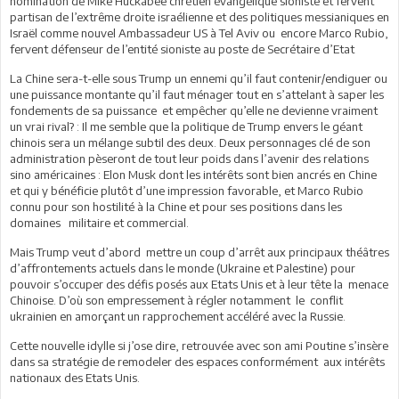
nomination de Mike Huckabee chrétien évangélique sioniste et fervent
partisan de l’extrême droite israélienne et des politiques messianiques en
Israël comme nouvel Ambassadeur US à Tel Aviv ou encore Marco Rubio,
fervent défenseur de l’entité sioniste au poste de Secrétaire d’Etat
La Chine sera-t-elle sous Trump un ennemi qu’il faut contenir/endiguer ou
une puissance montante qu’il faut ménager tout en s’attelant à saper les
fondements de sa puissance et empêcher qu’elle ne devienne vraiment
un vrai rival? : Il me semble que la politique de Trump envers le géant
chinois sera un mélange subtil des deux. Deux personnages clé de son
administration pèseront de tout leur poids dans l’avenir des relations
sino américaines : Elon Musk dont les intérêts sont bien ancrés en Chine
et qui y bénéficie plutôt d’une impression favorable, et Marco Rubio
connu pour son hostilité à la Chine et pour ses positions dans les
domaines militaire et commercial.
Mais Trump veut d’abord mettre un coup d’arrêt aux principaux théâtres
d’affrontements actuels dans le monde (Ukraine et Palestine) pour
pouvoir s’occuper des défis posés aux Etats Unis et à leur tête la menace
Chinoise. D’où son empressement à régler notamment le conflit
ukrainien en amorçant un rapprochement accéléré avec la Russie.
Cette nouvelle idylle si j’ose dire, retrouvée avec son ami Poutine s’insère
dans sa stratégie de remodeler des espaces conformément aux intérêts
nationaux des Etats Unis.