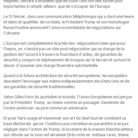
Hegseth, déclare à Bruxelles que les Etats-Unis ont des tâches plus
importantes à remplir ailleurs que de s’occuper de l’Europe.
Le 12 février, dans une communication téléphonique qui a duré une heure
et demi et qualifiée de cordiale, le Président Trump et son homologue
Russe Poutine annoncent l’amorce immédiate de négociations sur
l’Ukraine.
L’Europe est complètement écartée des négociations bien que pour
l’heure, on n’exclut pas un rôle post négociation qui se charge de la
gestion de l’accord à travers la fourniture d’aides, de garanties de
sécurité y compris le déploiement de troupes sur le terrain et surtout le
devoir d’assumer une charge financière substantielle.
Quand à la future architecture de sécurité européenne, les européens
devraient l’envisager eux même indépendamment des Etats Unis et de
ses garanties de sécurité traditionnelles.
Selon Gilles Paris du quotidien le monde, l’Union Européenne est perçue
par le Président Trump au mieux comme un passager clandestin de
l’ordre américain au pire comme un adversaire.
Et pour faire usage et maximiser son art du deal tout en comblant sa
base électorale qui ne l’oublions pas constitue un paramètre à ne pas
négliger dans l’action de Trump, le locataire de la maison blanche jettera
son dévolu sur le sous sol ukrainien (très riche en métaux rares, titane,