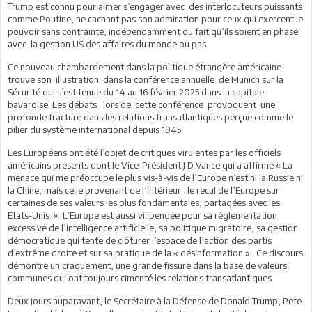
Trump est connu pour aimer s’engager avec des interlocuteurs puissants
comme Poutine, ne cachant pas son admiration pour ceux qui exercent le
pouvoir sans contrainte, indépendamment du fait qu’ils soient en phase
avec la gestion US des affaires du monde ou pas.
Ce nouveau chambardement dans la politique étrangère américaine
trouve son illustration dans la conférence annuelle de Munich sur la
Sécurité qui s’est tenue du 14 au 16 février 2025 dans la capitale
bavaroise. Les débats lors de cette conférence provoquent une
profonde fracture dans les relations transatlantiques perçue comme le
pilier du système international depuis 1945.
Les Européens ont été l’objet de critiques virulentes par les officiels
américains présents dont le Vice-Président J D Vance qui a affirmé « La
menace qui me préoccupe le plus vis-à-vis de l’Europe n’est ni la Russie ni
la Chine, mais celle provenant de l’intérieur : le recul de l’Europe sur
certaines de ses valeurs les plus fondamentales, partagées avec les
Etats-Unis. ». L’Europe est aussi vilipendée pour sa règlementation
excessive de l’intelligence artificielle, sa politique migratoire, sa gestion
démocratique qui tente de clôturer l’espace de l’action des partis
d’extrême droite et sur sa pratique de la « désinformation ». Ce discours
démontre un craquement, une grande fissure dans la base de valeurs
communes qui ont toujours cimenté les relations transatlantiques.
Deux jours auparavant, le Secrétaire à la Défense de Donald Trump, Pete