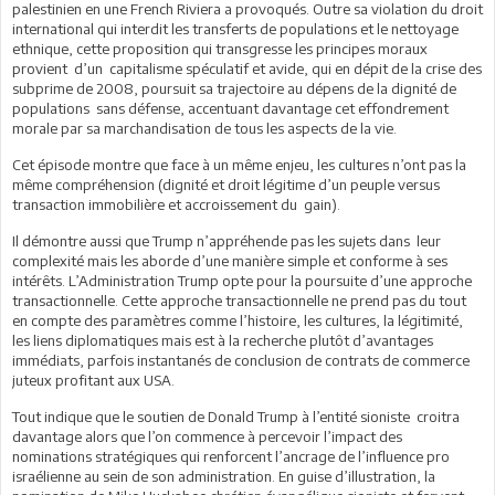
palestinien en une French Riviera a provoqués. Outre sa violation du droit
international qui interdit les transferts de populations et le nettoyage
ethnique, cette proposition qui transgresse les principes moraux
provient d’un capitalisme spéculatif et avide, qui en dépit de la crise des
subprime de 2008, poursuit sa trajectoire au dépens de la dignité de
populations sans défense, accentuant davantage cet effondrement
morale par sa marchandisation de tous les aspects de la vie.
Cet épisode montre que face à un même enjeu, les cultures n’ont pas la
même compréhension (dignité et droit légitime d’un peuple versus
transaction immobilière et accroissement du gain).
Il démontre aussi que Trump n’appréhende pas les sujets dans leur
complexité mais les aborde d’une manière simple et conforme à ses
intérêts. L’Administration Trump opte pour la poursuite d’une approche
transactionnelle. Cette approche transactionnelle ne prend pas du tout
en compte des paramètres comme l’histoire, les cultures, la légitimité,
les liens diplomatiques mais est à la recherche plutôt d’avantages
immédiats, parfois instantanés de conclusion de contrats de commerce
juteux profitant aux USA.
Tout indique que le soutien de Donald Trump à l’entité sioniste croitra
davantage alors que l’on commence à percevoir l’impact des
nominations stratégiques qui renforcent l’ancrage de l’influence pro
israélienne au sein de son administration. En guise d’illustration, la