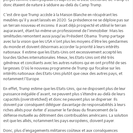
donc étaient de nature à séduire au-delà du Camp Trump.
C’est dire que Trump accède à la Maison Blanche en récupérant les
meubles qu’il y avait laissés en 2020. Sa présidence ne se déploie pas sur
un terrain nouveau et inconnu. Il avait déjà prospecté et utilisé le terrain
auparavant, étant lui-même un professionnel de l’immobilier. Mais les
similitudes remontent aussi jusqu'au Président Obama. Trump partage
avec lui la vision que les USA n’ont plus les moyens d’être les gendarmes
du monde et doivent désormais accorder la priorité à leurs intérêts
nationaux. Il estime que les Etats-Unis ont excessivement accepté les
lourdes tâches internationales. Mieux, les Etats-Unis ont été très
généreux et conciliants avec les autres nations qui en ont profité de ses
largesses. D’où le nouveau programme de Trump qui focalise sur les
intérêts nationaux des Etats-Unis plutôt que ceux des autres pays, et
notamment l’Europe.
En effet, Trump estime que les Etats-Unis, qui ne disposent plus de leur
puissance inégalée d’avant, ne peuvent plus s’étendre au-delà de leurs
capacités (overstretched) et donc ne peuvent plus se disperser. Ils
doivent par conséquent déléguer davantage de responsabilités à leurs
riches alliés pour éviter d’assumer le fardeau du financement de la
défense mutuelle au détriment des contribuables américains. La solution
est que les alliés, notamment les pays européens, doivent payer.
Donc, plus d’engagements militaires coûteux et aux conséquences