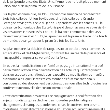
de la prépondérance des Etats-Unis, l’Amérique ne jouit plus du moment
unipolaire ni de la primauté de la puissance.
Sur le plan économique, en 1950, l’économie américaine représentait
trois fois celle de l’Union Soviétique, cinq fois celle de la Grande-
Bretagne et vingt fois celle du Japon. Cependant, dès les années 60, la
puissance économique des Etats-Unis perd de son avance relative vis-à-
vis des autres industrialisés. En 1971, la balance commerciale des USA
devient négative et en 1989, le Japon devient le premier bailleur de fonds
au monde, devançant pour la première fois les Etats-Unis.
Au plan militaire, la débâcle de Mogadiscio en octobre 1993, comme les
échecs d’Irak et de l’Afghanistan, montrent les limites de la puissance et
l’incapacité d’imposer sa volonté par la force.
En outre, la mondialisation a enfanté un paysage international marqué
par la multiplication et la diversification des acteurs qui interagissent
dans un espace transnational. Leur capacité de mobilisation de manière
autonome ainsi que l’intensité croissante des flux transnationaux
conjugués au développement vertigineux des nouvelles technologies leur
confèrent une nouvelle dimension internationale.
Cette diversification des acteurs se conjugue avec la prolifération des
enjeux mondiaux qui se déclinent en nouvelles problématiques :
changements climatiques, pandémies, crises financières, terrorisme,
migrations, criminalité transnationale et… et qui acquièrent une nouvelle