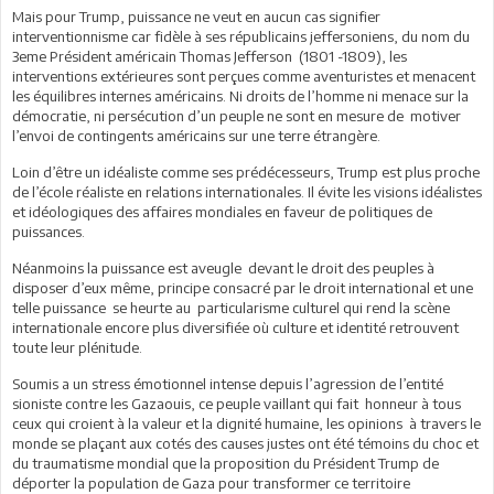
Mais pour Trump, puissance ne veut en aucun cas signifier
interventionnisme car fidèle à ses républicains jeffersoniens, du nom du
3eme Président américain Thomas Jefferson (1801 -1809), les
interventions extérieures sont perçues comme aventuristes et menacent
les équilibres internes américains. Ni droits de l’homme ni menace sur la
démocratie, ni persécution d’un peuple ne sont en mesure de motiver
l’envoi de contingents américains sur une terre étrangère.
Loin d’être un idéaliste comme ses prédécesseurs, Trump est plus proche
de l’école réaliste en relations internationales. Il évite les visions idéalistes
et idéologiques des affaires mondiales en faveur de politiques de
puissances.
Néanmoins la puissance est aveugle devant le droit des peuples à
disposer d’eux même, principe consacré par le droit international et une
telle puissance se heurte au particularisme culturel qui rend la scène
internationale encore plus diversifiée où culture et identité retrouvent
toute leur plénitude.
Soumis a un stress émotionnel intense depuis l’agression de l’entité
sioniste contre les Gazaouis, ce peuple vaillant qui fait honneur à tous
ceux qui croient à la valeur et la dignité humaine, les opinions à travers le
monde se plaçant aux cotés des causes justes ont été témoins du choc et
du traumatisme mondial que la proposition du Président Trump de
déporter la population de Gaza pour transformer ce territoire