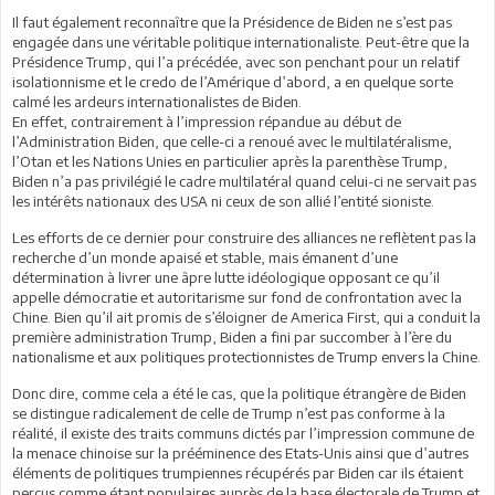
Il faut également reconnaître que la Présidence de Biden ne s’est pas
engagée dans une véritable politique internationaliste. Peut-être que la
Présidence Trump, qui l’a précédée, avec son penchant pour un relatif
isolationnisme et le credo de l’Amérique d’abord, a en quelque sorte
calmé les ardeurs internationalistes de Biden.
En effet, contrairement à l’impression répandue au début de
l’Administration Biden, que celle-ci a renoué avec le multilatéralisme,
l’Otan et les Nations Unies en particulier après la parenthèse Trump,
Biden n’a pas privilégié le cadre multilatéral quand celui-ci ne servait pas
les intérêts nationaux des USA ni ceux de son allié l’entité sioniste.
Les efforts de ce dernier pour construire des alliances ne reflètent pas la
recherche d’un monde apaisé et stable, mais émanent d’une
détermination à livrer une âpre lutte idéologique opposant ce qu’il
appelle démocratie et autoritarisme sur fond de confrontation avec la
Chine. Bien qu’il ait promis de s’éloigner de America First, qui a conduit la
première administration Trump, Biden a fini par succomber à l’ère du
nationalisme et aux politiques protectionnistes de Trump envers la Chine.
Donc dire, comme cela a été le cas, que la politique étrangère de Biden
se distingue radicalement de celle de Trump n’est pas conforme à la
réalité, il existe des traits communs dictés par l’impression commune de
la menace chinoise sur la prééminence des Etats-Unis ainsi que d’autres
éléments de politiques trumpiennes récupérés par Biden car ils étaient
perçus comme étant populaires auprès de la base électorale de Trump et