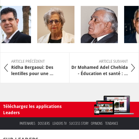
ARTICLE PRÉCÉDENT
ARTICLE SUIVANT
Ridha Bergaoui: Des
Dr Mohamed Adel Chehida
lentilles pour une ...
- Éducation et santé : ...
Téléchargez les applications
Leaders
PARTENAIRES
DOSSIERS
LEADERS TV
SUCCESS STORY
OPINIONS
TENDANCE