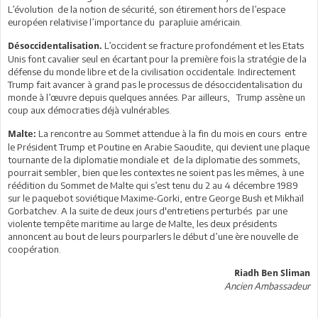
L’évolution de la notion de sécurité, son étirement hors de l’espace
européen relativise l’importance du parapluie américain.
L’occident se fracture profondément et les Etats
Désoccidentalisation.
Unis font cavalier seul en écartant pour la première fois la stratégie de la
défense du monde libre et de la civilisation occidentale. Indirectement
Trump fait avancer à grand pas le processus de désoccidentalisation du
monde à l’œuvre depuis quelques années. Par ailleurs, Trump assène un
coup aux démocraties déjà vulnérables.
La rencontre au Sommet attendue à la fin du mois en cours entre
Malte:
le Président Trump et Poutine en Arabie Saoudite, qui devient une plaque
tournante de la diplomatie mondiale et de la diplomatie des sommets,
pourrait sembler, bien que les contextes ne soient pas les mêmes, à une
réédition du Sommet de Malte qui s’est tenu du 2 au 4 décembre 1989
sur le paquebot soviétique Maxime-Gorki, entre George Bush et Mikhaïl
Gorbatchev. A la suite de deux jours d'entretiens perturbés par une
violente tempête maritime au large de Malte, les deux présidents
annoncent au bout de leurs pourparlers le début d’une ère nouvelle de
coopération.
Riadh Ben Sliman
Ancien Ambassadeur