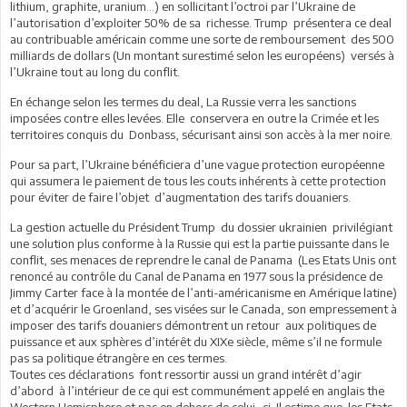
lithium, graphite, uranium…) en sollicitant l’octroi par l’Ukraine de
l’autorisation d’exploiter 50% de sa richesse. Trump présentera ce deal
au contribuable américain comme une sorte de remboursement des 500
milliards de dollars (Un montant surestimé selon les européens) versés à
l’Ukraine tout au long du conflit.
En échange selon les termes du deal, La Russie verra les sanctions
imposées contre elles levées. Elle conservera en outre la Crimée et les
territoires conquis du Donbass, sécurisant ainsi son accès à la mer noire.
Pour sa part, l’Ukraine bénéficiera d’une vague protection européenne
qui assumera le paiement de tous les couts inhérents à cette protection
pour éviter de faire l’objet d’augmentation des tarifs douaniers.
La gestion actuelle du Président Trump du dossier ukrainien privilégiant
une solution plus conforme à la Russie qui est la partie puissante dans le
conflit, ses menaces de reprendre le canal de Panama (Les Etats Unis ont
renoncé au contrôle du Canal de Panama en 1977 sous la présidence de
Jimmy Carter face à la montée de l’anti-américanisme en Amérique latine)
et d’acquérir le Groenland, ses visées sur le Canada, son empressement à
imposer des tarifs douaniers démontrent un retour aux politiques de
puissance et aux sphères d’intérêt du XIXe siècle, même s’il ne formule
pas sa politique étrangère en ces termes.
Toutes ces déclarations font ressortir aussi un grand intérêt d’agir
d’abord à l’intérieur de ce qui est communément appelé en anglais the
Western Hemisphere et pas en dehors de celui -ci. Il estime que les Etats-