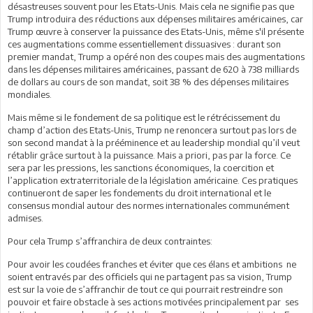
désastreuses souvent pour les Etats-Unis. Mais cela ne signifie pas que
Trump introduira des réductions aux dépenses militaires américaines, car
Trump œuvre à conserver la puissance des Etats-Unis, même s'il présente
ces augmentations comme essentiellement dissuasives : durant son
premier mandat, Trump a opéré non des coupes mais des augmentations
dans les dépenses militaires américaines, passant de 620 à 738 milliards
de dollars au cours de son mandat, soit 38 % des dépenses militaires
mondiales.
Mais même si le fondement de sa politique est le rétrécissement du
champ d’action des Etats-Unis, Trump ne renoncera surtout pas lors de
son second mandat à la prééminence et au leadership mondial qu’il veut
rétablir grâce surtout à la puissance. Mais a priori, pas par la force. Ce
sera par les pressions, les sanctions économiques, la coercition et
l’application extraterritoriale de la législation américaine. Ces pratiques
continueront de saper les fondements du droit international et le
consensus mondial autour des normes internationales communément
admises.
Pour cela Trump s’affranchira de deux contraintes:
Pour avoir les coudées franches et éviter que ces élans et ambitions ne
soient entravés par des officiels qui ne partagent pas sa vision, Trump
est sur la voie de s’affranchir de tout ce qui pourrait restreindre son
pouvoir et faire obstacle à ses actions motivées principalement par ses