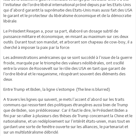
l’initiateur de l’ordre libéral international prôné depuis par les Etats-Unis
qui d’abord garantit la suprématie des Etats-Unis mais aussi fait des USA
le garant et le protecteur du libéralisme économique et de la démocratie
libérale.
Le Président Reagan a, pour sa part, élaboré un dosage subtil de
puissance militaire et économique, en misant au maximum sur ces deux
outils. Durant tout son mandat, et arborant son chapeau de cow-boy, il a
cherché à imposer la paix par la force.
Les administrations américaines qui se sont succédé à l’issue de la guerre
froide, marquée par le triomphe des valeurs néolibérales, ont oscillé
entre la vision de Roosevelt sur le rôle des USA en tant que garant de
l’ordre libéral et le reaganisme, récupérant souvent des éléments des
deux.
Entre Trump et Biden, la ligne s’estompe. (The line is blurred).
A travers les lignes qui suivent, je mets l’accent d’abord sur les traits
communs qui ressortent des politiques étrangères aussi bien de Trump
que de Biden, son prédécesseur. Car il faut le dire, le Président Biden a
fini par se rallier à plusieurs des thèses de Trump concernant la Chine et le
nationalisme, et un redéploiement sur l’intérêt états-unien, mais tout en
gardant une sorte de fenêtre ouverte sur les alliances, le partenariat et
sur un multilatéralisme débridé.