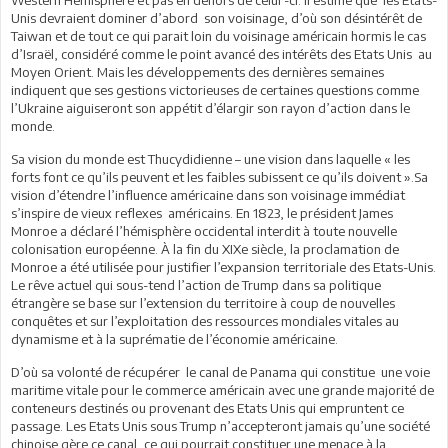
Unis devraient dominer d’abord son voisinage, d’où son désintérêt de
Taiwan et de tout ce qui parait loin du voisinage américain hormis le cas
d’Israël, considéré comme le point avancé des intérêts des Etats Unis au
Moyen Orient. Mais les développements des dernières semaines
indiquent que ses gestions victorieuses de certaines questions comme
l’Ukraine aiguiseront son appétit d’élargir son rayon d’action dans le
monde.
Sa vision du monde est Thucydidienne – une vision dans laquelle « les
forts font ce qu’ils peuvent et les faibles subissent ce qu’ils doivent ».Sa
vision d’étendre l’influence américaine dans son voisinage immédiat
s’inspire de vieux reflexes américains. En 1823, le président James
Monroe a déclaré l’hémisphère occidental interdit à toute nouvelle
colonisation européenne. À la fin du XIXe siècle, la proclamation de
Monroe a été utilisée pour justifier l’expansion territoriale des Etats-Unis.
Le rêve actuel qui sous-tend l’action de Trump dans sa politique
étrangère se base sur l’extension du territoire à coup de nouvelles
conquêtes et sur l’exploitation des ressources mondiales vitales au
dynamisme et à la suprématie de l’économie américaine.
D’où sa volonté de récupérer le canal de Panama qui constitue une voie
maritime vitale pour le commerce américain avec une grande majorité de
conteneurs destinés ou provenant des Etats Unis qui empruntent ce
passage. Les Etats Unis sous Trump n’accepteront jamais qu’une société
chinoise gère ce canal, ce qui pourrait constituer une menace à la