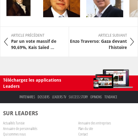
ARTICLE PRÉCÉDENT
ARTICLE SUIVANT
Par un vote massif de
Enzo Traverso: Gaza devant
90,69%, Kais Saïed ...
l’histoire
Téléchargez les applications
Leaders
PARTENAIRES
DOSSIERS
LEADERS TV
SUCCESS STORY
OPINIONS
TENDANCE
SUR LEADERS
Actualités Tunisie
Annuaire des entreprises
Annuaire de personnalités
Plan du site
Qui sommes nous
Contact