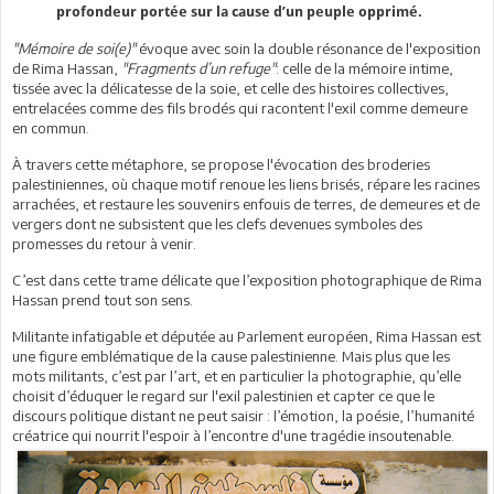
profondeur portée sur la cause d’un peuple opprimé.
"Mémoire de soi(e)"
évoque avec soin la double résonance de l'exposition
de Rima Hassan,
"Fragments d’un refuge"
: celle de la mémoire intime,
tissée avec la délicatesse de la soie, et celle des histoires collectives,
entrelacées comme des fils brodés qui racontent l'exil comme demeure
en commun.
À travers cette métaphore, se propose l'évocation des broderies
palestiniennes, où chaque motif renoue les liens brisés, répare les racines
arrachées, et restaure les souvenirs enfouis de terres, de demeures et de
vergers dont ne subsistent que les clefs devenues symboles des
promesses du retour à venir.
C’est dans cette trame délicate que l’exposition photographique de Rima
Hassan prend tout son sens.
Militante infatigable et députée au Parlement européen, Rima Hassan est
une figure emblématique de la cause palestinienne. Mais plus que les
mots militants, c’est par l’art, et en particulier la photographie, qu’elle
choisit d’éduquer le regard sur l'exil palestinien et capter ce que le
discours politique distant ne peut saisir : l’émotion, la poésie, l’humanité
créatrice qui nourrit l'espoir à l’encontre d'une tragédie insoutenable.