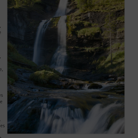
,
e
,
e,
es
re
,
les