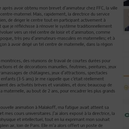
 après avoir obtenu mon brevet d’animateur chez FFC, la ville
entre-maternel. Mais, rapidement, la directrice du service
ien, de diriger le centre tout en participant activement à
it que je réfléchisse à rénover le système traditionnellement
 évoluer vers un réel centre de loisir et d’animation, comme
e époque, très peu d’animateurs-masculins en maternelles; et à
on à avoir dirigé un tel centre de maternelle, dans la région
es monitrices, des réunions de travail de courtes durées pour
uctions et de décorations manuelles, feutrines, peintures, jeux
 ramassages de châtaignes, jeux d’attractions, spectacles
 enfants (3-5 ans). Je me rappelle que c’était réellement
ient des activités brèves et variables, et donc beaucoup de
 la maternelle, au bout de 2 ans, pour encadrer les plus grands
uvelle animation à Malakoff, ma fatigue avait atteint sa
mes cours universitaires. J’ai alors exposé à la directrice, la
hysique et intellectuel, tout en lui exprimant mon souhait
in air, loin de Paris. Elle m’a alors offert un poste de