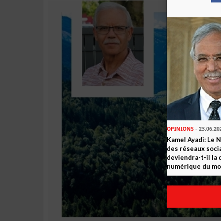
OPINIONS
- 23.06.20
Kamel Ayadi: Le 
des réseaux socia
deviendra-t-il la
numérique du m