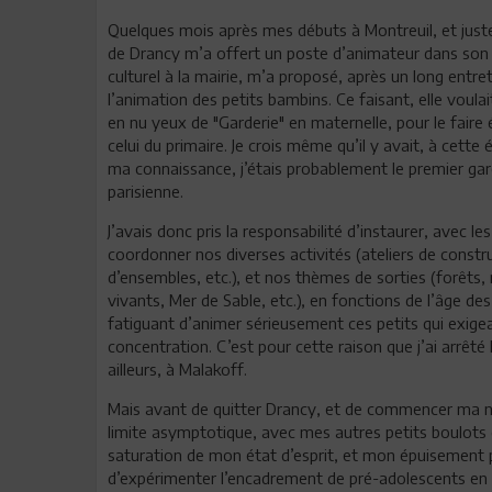
Quelques mois après mes débuts à Montreuil, et juste
de Drancy m’a offert un poste d’animateur dans son c
culturel à la mairie, m’a proposé, après un long entret
l’animation des petits bambins. Ce faisant, elle voula
en nu yeux de "Garderie" en maternelle, pour le faire
celui du primaire. Je crois même qu’il y avait, à cett
ma connaissance, j’étais probablement le premier garç
parisienne.
J’avais donc pris la responsabilité d’instaurer, avec l
coordonner nos diverses activités (ateliers de constr
d’ensembles, etc.), et nos thèmes de sorties (forêts,
vivants, Mer de Sable, etc.), en fonctions de l’âge des
fatiguant d’animer sérieusement ces petits qui exigea
concentration. C’est pour cette raison que j’ai arrêté
ailleurs, à Malakoff.
Mais avant de quitter Drancy, et de commencer ma no
limite asymptotique, avec mes autres petits boulots et 
saturation de mon état d’esprit, et mon épuisement p
d’expérimenter l’encadrement de pré-adolescents en ple