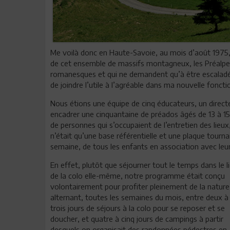
Me voilà donc en Haute-Savoie, au mois d’août 1975, o
de cet ensemble de massifs montagneux, les Préalpes
romanesques et qui ne demandent qu’à être escaladés
de joindre l’utile à l’agréable dans ma nouvelle foncti
Nous étions une équipe de cinq éducateurs, un direct
encadrer une cinquantaine de préados âgés de 13 à 15
de personnes qui s’occupaient de l’entretien des lieux
n’était qu’une base référentielle et une plaque tourn
semaine, de tous les enfants en association avec leu
En effet, plutôt que séjourner tout le temps dans le l
de la colo elle-même, notre programme était conçu
volontairement pour profiter pleinement de la nature
alternant, toutes les semaines du mois, entre deux à
trois jours de séjours à la colo pour se reposer et se
doucher, et quatre à cinq jours de campings à partir
desquels on organisait des randonnées pédestres en