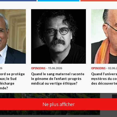
26
OPINIONS
- 15.06.2026
OPINIONS
- 02.06.
Nord se protège
Quand le sang maternel raconte
Quand l’univers
ux; le Sud
le génome de l’enfant: progrès
mystères du co
 décharge
médical ou vertige éthique?
des découverte
onde?
Ne plus afficher