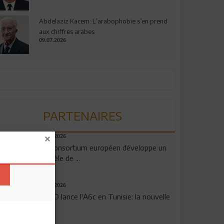
Abdelaziz Kacem: L’arabophobie s’en prend
aux chiffres arabes
09.07.2026
PARTENAIRES
06.08.2026
Un consortium européen développe un
modèle de ...
04.08.2026
OPPO lance l'A6c en Tunisie: la nouvelle
...