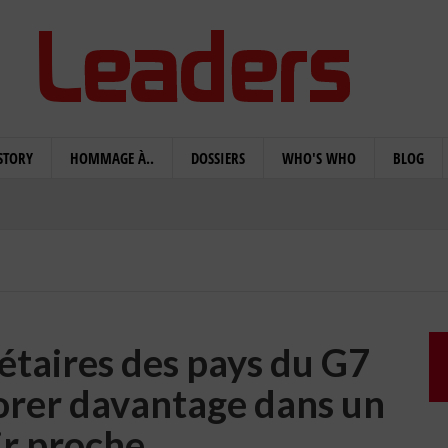
STORY
HOMMAGE À..
DOSSIERS
WHO'S WHO
BLOG
étaires des pays du G7
iorer davantage dans un
ir proche