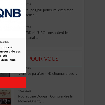
29.07.2026
Le Groupe QNB poursuit l’exécution
rigoureuse ...
24.07.2026
La BERD et l’UBCI consolident leur
partenariat ...
07.2026
 poursuit
oureuse de ses
orités
LU POUR VOUS
u deuxième
23.04.2026
Vient de paraître - «Dictionnaire des ...
17.03.2026
Noureddine Dougui : Comprendre le
Moyen-Orient, ...