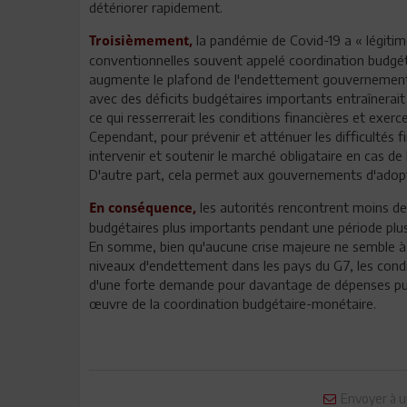
détériorer rapidement.
la pandémie de Covid-19 a « légitimé
Troisièmement,
conventionnelles souvent appelé coordination budgéta
augmente le plafond de l'endettement gouvernement
avec des déficits budgétaires importants entraînerai
ce qui resserrerait les conditions financières et exerc
Cependant, pour prévenir et atténuer les difficultés 
intervenir et soutenir le marché obligataire en cas 
D'autre part, cela permet aux gouvernements d'adopte
les autorités rencontrent moins de
En conséquence,
budgétaires plus importants pendant une période plus
En somme, bien qu'aucune crise majeure ne semble à l
niveaux d'endettement dans les pays du G7, les condi
d'une forte demande pour davantage de dépenses publ
œuvre de la coordination budgétaire-monétaire.
Envoyer à u