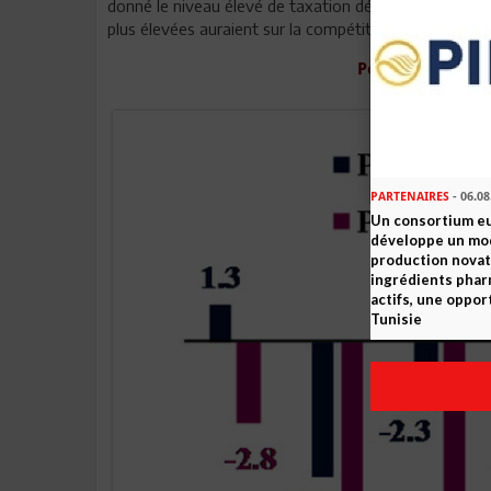
donné le niveau élevé de taxation déjà en place dans 
plus élevées auraient sur la compétitivité.
Positions budgét
(excédent/d
PARTENAIRES
- 06.08
Un consortium e
développe un mo
production novat
ingrédients pha
actifs, une oppor
Tunisie