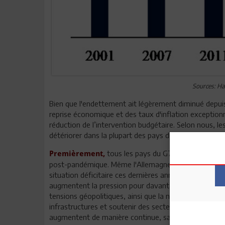
Sources: Ha
Bien que l'endettement ait légèrement diminué depuis 
reprise économique et des taux d'inflation exceptionn
réduction de l’intervention budgétaire. Selon nous, l
détériorer dans la plupart des pays du G7. Trois facte
tous les pays du G7 ont accru leurs
Premièrement,
post-pandémique. Même l'Allemagne, qui affichait de
situation déficitaire ces dernières années. Cela s'exp
augmentent la pression pour davantage de dépenses p
tensions géopolitiques, ainsi que la nécessité d'un n
infrastructures et soutenir des secteurs industriels 
augmentent de manière continue, sans qu'il soit poss