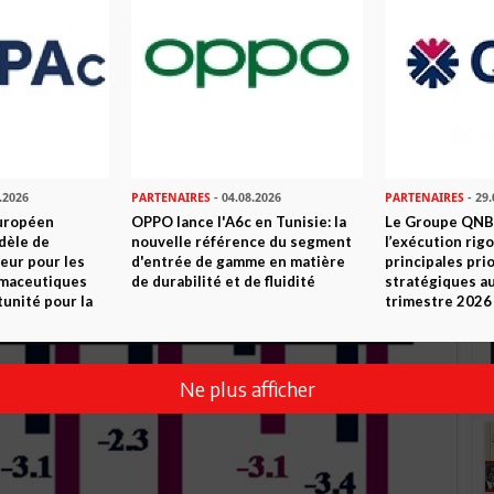
la plupart des pays du G7 et l'impact négatif que des taxes
aires dans les pays du G7
éficit en % du PIB)
.2026
PARTENAIRES
- 04.08.2026
PARTENAIRES
- 29.
uropéen
OPPO lance l'A6c en Tunisie: la
Le Groupe QNB
dèle de
nouvelle référence du segment
l’exécution rig
eur pour les
d'entrée de gamme en matière
principales pri
rmaceutiques
de durabilité et de fluidité
stratégiques a
tunité pour la
trimestre 2026
Ne plus afficher