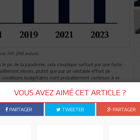
ver, IMF, QNB analysis
le pic de la pandémie, cela s'explique surtout par une forte
ellement élevés, plutôt que par un véritable effort de
es conditions budgétaires vont probablement continuer à se
urs principaux étayent cette opinion.
VOUS AVEZ AIMÉ CET ARTICLE ?
 déficits depuis la pandémie, indépendamment de la reprise
s excédents structurels avant la pandémie, est passée en
lique par une série de nouvelles demandes croissantes qui
PARTAGER
TWEETER
PARTAGER
ubliques. Ces demandes incluent les prestations sociales, les
ouveau cycle d'investissements pour moderniser les
stratégiques. En conséquence, les dépenses publiques
ible de les financer facilement par de nouveaux impôts, étant