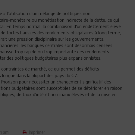
 » l'utilisation d'un mélange de politiques non
ire-monétaire ou monétisation indirecte de la dette, ce qui
al. En temps normal, la combinaison d'un endettement élevé
t de fortes hausses des rendements obligataires à long terme,
erait une pression disciplinaire sur les gouvernements.
financières, les banques centrales sont désormais censées
de hausse trop rapide ou trop importante des rendements.
r des politiques budgétaires plus expansionnistes.
 contraintes de marché, ce qui permet des déficits
 longue dans la plupart des pays du G7.
'horizon pour nécessiter un changement significatif des
tions budgétaires sont susceptibles de se détériorer en raison
iques, de taux d'intérêt nominaux élevés et de la mise en
n ami
Imprimer