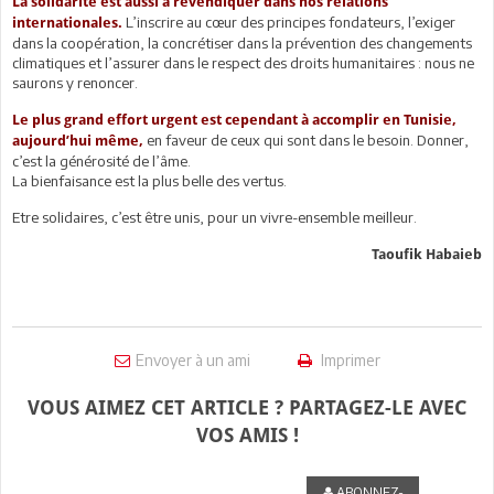
La solidarité est aussi à revendiquer dans nos relations
L’inscrire au cœur des principes fondateurs, l’exiger
internationales.
dans la coopération, la concrétiser dans la prévention des changements
climatiques et l’assurer dans le respect des droits humanitaires : nous ne
saurons y renoncer.
Le plus grand effort urgent est cependant à accomplir en Tunisie,
en faveur de ceux qui sont dans le besoin. Donner,
aujourd’hui même,
c’est la générosité de l’âme.
La bienfaisance est la plus belle des vertus.
Etre solidaires, c’est être unis, pour un vivre-ensemble meilleur.
Taoufik Habaieb
Envoyer à un ami
Imprimer
VOUS AIMEZ CET ARTICLE ? PARTAGEZ-LE AVEC
VOS AMIS !
ABONNEZ-