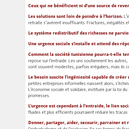
Ceux qui ne bénéficient ni d’une source de reven
L’i
Les solutions sont loin de poindre à l’horizon.
retraite s’avèrent insuffisants. Fractures, inégalités 
Le système redistributif des richesses ne parvie
Une urgence sociale s’installe et attend des ré
Comment la société tunisienne pourra-t-elle te
repose sur l’entraide. Les uns soutiennent les autre
sont souvent modestes, parfois irréguliers, mais ils 
Le besoin suscite l’ingéniosité capable de créer 
petites entreprises informelles naissent alors, s’échin
L’économie sociale et solidaire, instituée par la loi 
promesses.
L’urgence est cependant à l’entraide, le lien socia
fluides et plus efficients pourraient réduire les tracas 
Donner, partager, aider, secourir, parrainer et
l’individualisme et de l’exclusion. En ces temps de frag