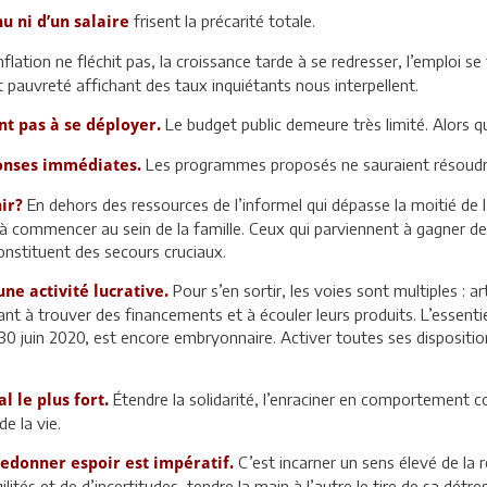
frisent la précarité totale.
u ni d’un salaire
nflation ne fléchit pas, la croissance tarde à se redresser, l’emploi se 
et pauvreté affichant des taux inquiétants nous interpellent.
Le budget public demeure très limité. Alors q
nt pas à se déployer.
Les programmes proposés ne sauraient résoudre 
ponses immédiates.
En dehors des ressources de l’informel qui dépasse la moitié de l’
nir?
s, à commencer au sein de la famille. Ceux qui parviennent à gagner 
constituent des secours cruciaux.
Pour s’en sortir, les voies sont multiples : a
une activité lucrative.
ant à trouver des financements et à écouler leurs produits. L’essentiel
du 30 juin 2020, est encore embryonnaire. Activer toutes ses dispositi
Étendre la solidarité, l’enraciner en comportement co
l le plus fort.
de la vie.
C’est incarner un sens élevé de la 
 redonner espoir est impératif.
ilités et de d’incertitudes, tendre la main à l’autre le tire de sa détr