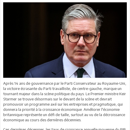
Après 14 ans de gouvernance par le Parti Conservateur au Royaume-Uni,
la victoire écrasante du Parti travailliste, de centre-gauche, marque un
tournant majeur dans la scène politique du pays. Le Premier ministre Keir
Starmer se trouve désormais sur le devant de la scène et devrait
promouvoir un programme axé sur les entreprises et pragmatique, qui
donnera la priorité à la croissance économique. Améliorer l'économie
britannique représente un défi de taille, surtout au vu de la décroissance
économique au cours des dernières décennies.
Ces dernières décennies, les taux de croissance annuelle moyenne du PIB