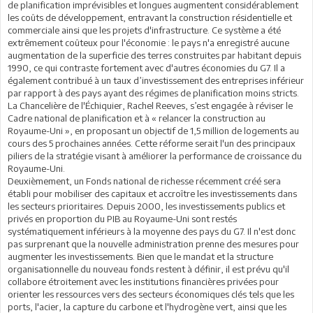
de planification imprévisibles et longues augmentent considérablement
les coûts de développement, entravant la construction résidentielle et
commerciale ainsi que les projets d'infrastructure. Ce système a été
extrêmement coûteux pour l'économie : le pays n'a enregistré aucune
augmentation de la superficie des terres construites par habitant depuis
1990, ce qui contraste fortement avec d'autres économies du G7. Il a
également contribué à un taux d’investissement des entreprises inférieur
par rapport à des pays ayant des régimes de planification moins stricts.
La Chancelière de l'Échiquier, Rachel Reeves, s’est engagée à réviser le
Cadre national de planification et à « relancer la construction au
Royaume-Uni », en proposant un objectif de 1,5 million de logements au
cours des 5 prochaines années. Cette réforme serait l'un des principaux
piliers de la stratégie visant à améliorer la performance de croissance du
Royaume-Uni.
Deuxièmement, un Fonds national de richesse récemment créé sera
établi pour mobiliser des capitaux et accroître les investissements dans
les secteurs prioritaires. Depuis 2000, les investissements publics et
privés en proportion du PIB au Royaume-Uni sont restés
systématiquement inférieurs à la moyenne des pays du G7. Il n'est donc
pas surprenant que la nouvelle administration prenne des mesures pour
augmenter les investissements. Bien que le mandat et la structure
organisationnelle du nouveau fonds restent à définir, il est prévu qu'il
collabore étroitement avec les institutions financières privées pour
orienter les ressources vers des secteurs économiques clés tels que les
ports, l'acier, la capture du carbone et l'hydrogène vert, ainsi que les