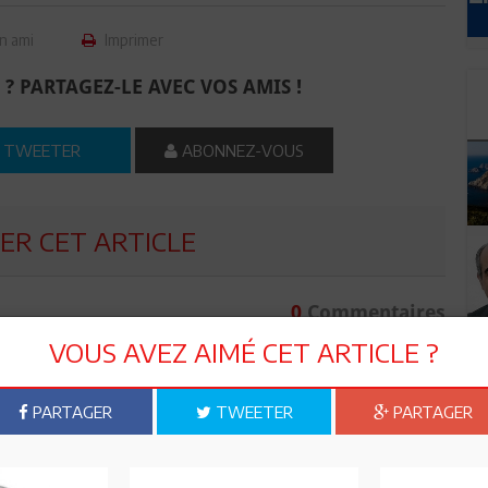
n ami
Imprimer
 ? PARTAGEZ-LE AVEC VOS AMIS !
TWEETER
ABONNEZ-VOUS
R CET ARTICLE
0
Commentaires
VOUS AVEZ AIMÉ CET ARTICLE ?
Commenter
PARTAGER
TWEETER
PARTAGER