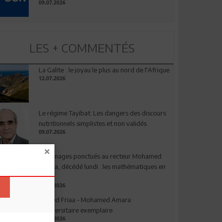
09.07.2026
LES + COMMENTÉS
La Galite : le joyau le plus au nord de l'Afrique
12.07.2026
Le régime Tayibat: Les dangers des discours
nutritionnels simplistes et non validés
09.07.2026
Hommages ponctués au recteur Mohamed
Amara, décédé lundi : les mathématiques en
deuil
03.08.2026
Ahmed Friaa - Mohamed Amara:
l’Universitaire exemplaire
04.08.2026