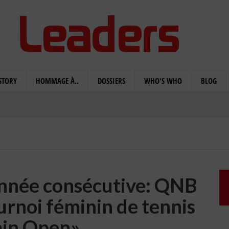
STORY
HOMMAGE À..
DOSSIERS
WHO'S WHO
BLOG
année consécutive: QNB
urnoi féminin de tennis
in Open»