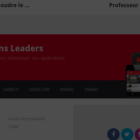
udre le ...
Professeur 
ons Leaders
ez télécharger nos applications
LEADERS TV
SUCCESS STORY
OPINIONS
TENDANCE
Annuaire de personnalités
Contact