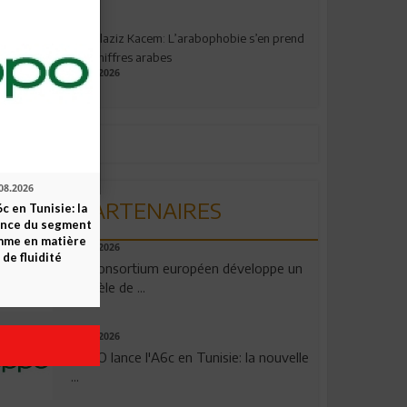
Abdelaziz Kacem: L’arabophobie s’en prend
aux chiffres arabes
09.07.2026
08.2026
PARTENAIRES
c en Tunisie: la
ence du segment
mme en matière
06.08.2026
 de fluidité
Un consortium européen développe un
modèle de ...
04.08.2026
OPPO lance l'A6c en Tunisie: la nouvelle
...