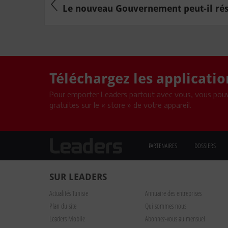
Le nouveau Gouvernement peut-il réso
Téléchargez les applicati
Pour emporter Leaders partout avec vous, vous pouv
gratuites sur le « store » de votre appareil.
PARTENAIRES
DOSSIERS
SUR LEADERS
Actualités Tunisie
Annuaire des entreprises
Plan du site
Qui sommes nous
Leaders Mobile
Abonnez-vous au mensuel