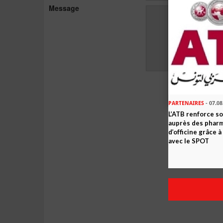
Message
PARTENAIRES
- 07.08
L’ATB renforce 
auprès des phar
d’officine grâce 
avec le SPOT