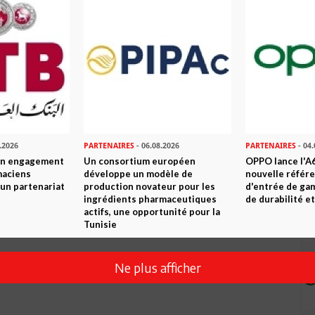
Envoyer
.2026
PARTENAIRES
- 06.08.2026
PARTENAIRES
- 04.
son engagement
Un consortium européen
OPPO lance l'A6
maciens
développe un modèle de
nouvelle référ
à un partenariat
production novateur pour les
d'entrée de ga
ingrédients pharmaceutiques
de durabilité et
actifs, une opportunité pour la
Tunisie
Ne plus afficher