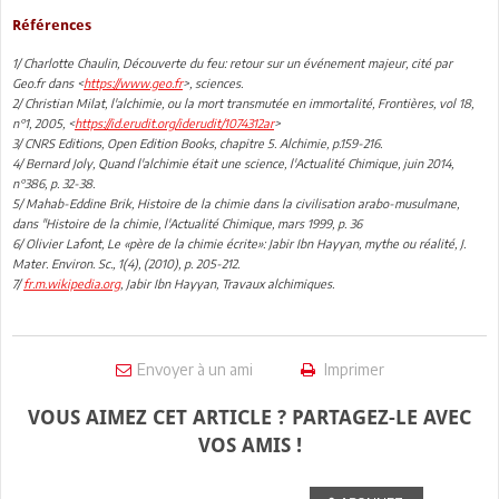
Références
1/ Charlotte Chaulin, Découverte du feu: retour sur un événement majeur, cité par
Geo.fr dans <
https://www.geo.fr
>, sciences.
2/ Christian Milat, l'alchimie, ou la mort transmutée en immortalité, Frontières, vol 18,
n°1, 2005, <
https://id.erudit.org/iderudit/1074312ar
>
3/ CNRS Editions, Open Edition Books, chapitre 5. Alchimie, p.159-216.
4/ Bernard Joly, Quand l'alchimie était une science, l'Actualité Chimique, juin 2014,
n°386, p. 32-38.
5/ Mahab-Eddine Brik, Histoire de la chimie dans la civilisation arabo-musulmane,
dans "Histoire de la chimie, l'Actualité Chimique, mars 1999, p. 36
6/ Olivier Lafont, Le «père de la chimie écrite»: Jabir Ibn Hayyan, mythe ou réalité, J.
Mater. Environ. Sc., 1(4), (2010), p. 205-212.
7/
fr.m.wikipedia.org
, Jabir Ibn Hayyan, Travaux alchimiques.
Envoyer à un ami
Imprimer
VOUS AIMEZ CET ARTICLE ? PARTAGEZ-LE AVEC
VOS AMIS !