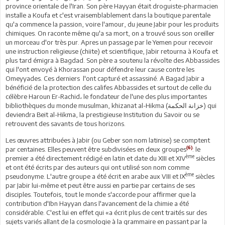
province orientale de l'Iran. Son père Hayyan était droguiste-pharmacien
installe a Koufa et c'est vraisemblablement dans la boutique parentale
qu'a commence la passion, voire l'amour, du jeune Jabir pour les produits
chimiques. On raconte même qu'a sa mort, on a trouvé sous son oreiller
un morceau d'or très pur. Apres un passage par le Yemen pour recevoir
une instruction religieuse (chiite) et scientifique, Jabir retourna à Koufa et
plus tard émigra à Bagdad. Son père a soutenu la révolte des Abbassides
qui l'ont envoyé à Khorassan pour défendre leur cause contre les
Omeyyades. Ces derniers l'ont capturé et assassiné. A Bagad Jabir a
bénéficié de la protection des califes Abbassides et surtout de celle du
célèbre Haroun Er-Rachid، le fondateur de l'une des plus importantes
bibliothèques du monde musulman, khizanat al-Hikma (خزانة الحكمة) qui
deviendra Beit al-Hikma, la prestigieuse Institution du Savoir ou se
retrouvent des savants de tous horizons.
Les œuvres attribuées à Jabir (ou Geber son nom latinise) se comptent
(6)
par centaines. Elles peuvent être subdivisées en deux groupes
: le
ème
premier a été directement rédigé en latin et date du XIII et XIV
siècles
et ont été écrits par des auteurs qui ont utilisé son nom comme
ème
pseudonyme. L'autre groupe a été écrit en arabe aux VIII et IX
siècles
par Jabir lui-même et peut être aussi en partie par certains de ses
disciples. Toutefois, tout le monde s'accorde pour affirmer que la
contribution d'Ibn Hayyan dans l'avancement de la chimie a été
considérable. C'est lui en effet qui «a écrit plus de cent traités sur des
sujets variés allant de la cosmologie à la grammaire en passant par la