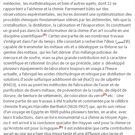
médecine, les mathématiques et bien d'autres sujets, dont 22 se
rapportent a l'alchimie et la chimie. Fermement bâtis sur des
observations expérimentales, ses livres donnent une systématisation des
procédés chimiques fondamentaux utilisés par les alchimistes, tels que la
cristallisation, la distillation, la calcination et l'évaporation. Ils constituent
un grand pas dans la transformation de la chimie d'un art occulte en une
(7)
discipline scientifique»
. Certes une partie de ses nombreux travaux
s'intégrait dans l'air du temps. Elle consistait a rechercher l'élixir (الاكسير)
capable de transmuter les métaux vils et a développer sa théorie sur la
genèse des métaux, qui les fait dériver d'un mélange judicieux de
mercure et de soufre, mais sa plus grande contribution est à caractère
scientifique et rationnel. En plus de ce qui précède, Jabir a développé
plusieurs équipements de laboratoire toujours en usage à l'heure
actuelle, a fabriqué les acides chlorhydrique et nitrique par distillation de
solutions d'acide sulfurique additionné de sel (NaCl) ou de salpêtre
(KNO3), a mis au point les méthodes de fabrication de l'acier et de
purification de divers métaux, de prévention de la rouille, de dépôt de
(7)
dorure, de teinture de vêtements, de coloration du verre
etc... Une
bonne partie de ses travaux à été traduite et commentée par le célèbre
chimiste français Marcellin Berthelot (1826-1907) qui, après son retour
d'un voyage en Egypte en 1869 publia plusieurs textes, en arabe, avec
leurs traductions, dans un livre monumental «La chimie au Moyen Age»,
ou il est arrivé à la conclusion que Jabir Ibn Hayyan «est pour la chimie ce
(5)
qu'Aristote est pour la logique»
. Il est indéniable que cette contribution
aurait eu une aura bien plus importante et une diffusion plus large et