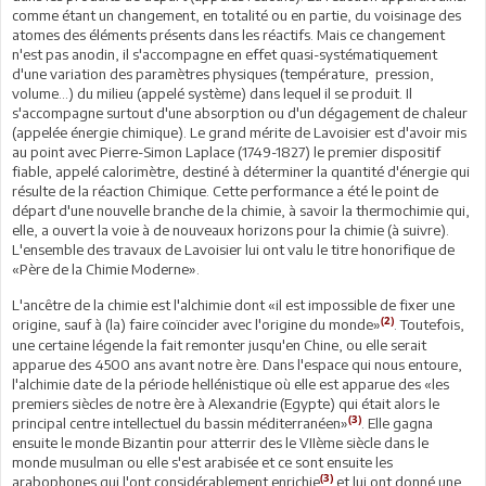
comme étant un changement, en totalité ou en partie, du voisinage des
atomes des éléments présents dans les réactifs. Mais ce changement
n'est pas anodin, il s'accompagne en effet quasi-systématiquement
d'une variation des paramètres physiques (température, pression,
volume...) du milieu (appelé système) dans lequel il se produit. Il
s'accompagne surtout d'une absorption ou d'un dégagement de chaleur
(appelée énergie chimique). Le grand mérite de Lavoisier est d'avoir mis
au point avec Pierre-Simon Laplace (1749-1827) le premier dispositif
fiable, appelé calorimètre, destiné à déterminer la quantité d'énergie qui
résulte de la réaction Chimique. Cette performance a été le point de
départ d'une nouvelle branche de la chimie, à savoir la thermochimie qui,
elle, a ouvert la voie à de nouveaux horizons pour la chimie (à suivre).
L'ensemble des travaux de Lavoisier lui ont valu le titre honorifique de
«Père de la Chimie Moderne».
L'ancêtre de la chimie est l'alchimie dont «il est impossible de fixer une
(2)
origine, sauf à (la) faire coïncider avec l'origine du monde»
. Toutefois,
une certaine légende la fait remonter jusqu'en Chine, ou elle serait
apparue des 4500 ans avant notre ère. Dans l'espace qui nous entoure,
l'alchimie date de la période hellénistique où elle est apparue des «les
premiers siècles de notre ère à Alexandrie (Egypte) qui était alors le
(3)
principal centre intellectuel du bassin méditerranéen»
. Elle gagna
ensuite le monde Bizantin pour atterrir des le VIIème siècle dans le
monde musulman ou elle s'est arabisée et ce sont ensuite les
(3)
arabophones qui l'ont considérablement enrichie
et lui ont donné une