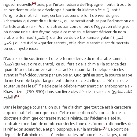
(4)
rigueur nouvelle
puis, par l'intermédiaire de l'Espagne, l'ont introduite
en occident ou elle se développa à partir du XIIème siècle. Quant à
l'origine du mot «chimie», certains auteurs le font dériver du grec
«chemeia» qui veut dire «fusion», qui se serait arabise par l'adjonction de
l'article arabe «al». Pour d'autres par contre, outre l'égyptien et le grec,
on donne une autre étymologie à ce mot en le faisant dériver du nom
arabe 'al-kamiou' (الكمي) qui dérive du verbe 'kamae, yakmi' (كمى،
يكمي) qui veut dire «garder secret», et la chimie serait «l'art du secret»
ou «du mystérieux».
D'autres enfin soutiennent que le terme dérive du mot arabe kammia
(كمية) qui veut dire quantité, ce qui ferait de la chimie «la science des
quantités» et lui conférerait le caractère quantitatif quelques siècles
avant sa "re"-découverte par Lavoisier. Quoiqu'il en soit, la source arabe
du mot semble la plus largement admise et c'est elle qui a été du reste
ème
soutenue des le IX
siècle par le célèbre mathématicien arabophone al-
Khawarizmi (780-850) dans son livre «les clés de la science» (كتاب مفاتيح
(5)
العلوم)
.
Dans le langage courant, on qualifie d'alchimique tout ce est à caractère
approximatif et non rigoureux. Cette conception dévalorisante de la
doctrine alchimique contraste avec la réalité, car l'alchimie a été au
contraire «pendant de nombreux siècles l'une des formes rationnelles de
(4)
la réflexion scientifique et philosophique sur la matière»
. Le point de
départ de l'alchimie est la réflexion sur les métaux et les alliages, dont