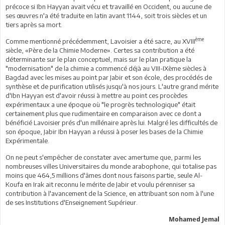
précoce si Ibn Hayyan avait vécu et travaillé en Occident, ou aucune de
ses œuvres n'a été traduite en latin avant 1144, soit trois siècles et un
tiers après sa mort.
ème
Comme mentionné précédemment, Lavoisier a été sacre, au XVIII
siècle, «Père de la Chimie Moderne». Certes sa contribution a été
déterminante sur le plan conceptuel, mais sur le plan pratique la
"modernisation" de la chimie a commencé déjà au VIII-IXème siècles à
Bagdad avec les mises au point par Jabir et son école, des procédés de
synthèse et de purification utilisés jusqu'à nos jours. L'autre grand mérite
d'Ibn Hayyan est d'avoir réussi à mettre au point ces procèdes
expérimentaux a une époque où "le progrès technologique" était
certainement plus que rudimentaire en comparaison avec ce dont a
bénéficié Lavoisier prés d'un millénaire après lui. Malgré les difficultés de
son époque, Jabir Ibn Hayyan a réussi à poser les bases de la Chimie
Expérimentale.
On ne peut s'empêcher de constater avec amertume que, parmi les
nombreuses villes Universitaires du monde arabophone, qui totalise pas
moins que 464,5 millions d'âmes dont nous faisons partie, seule Al-
Koufa en Irak ait reconnu le mérite de Jabir et voulu pérenniser sa
contribution à l'avancement de la Science, en attribuant son nom à l'une
de ses Institutions d'Enseignement Supérieur.
Mohamed Jemal