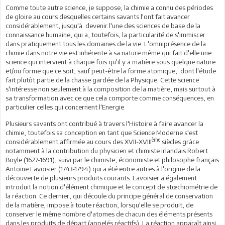
Comme toute autre science, je suppose, la chimie a connu des périodes
de gloire au cours desquelles certains savants l'ont fait avancer
considérablement, jusqu'à devenir l'une des sciences de base de la
connaissance humaine, qui a, toutefois, la particularité de s'immiscer
dans pratiquement tous les domaines de la vie. L'omniprésence de la
chimie dans notre vie est inhérente à sa nature même qui fait d'elle une
science qui intervient à chaque fois qu'il y a matière sous quelque nature
et/ou forme que ce soit, sauf peut-être la forme atomique, dont l'étude
fait plutôt partie de la chasse gardée de la Physique. Cette science
s'intéresse non seulement à la composition de la matière, mais surtout à
sa transformation avec ce que cela comporte comme conséquences, en
particulier celles qui concernent l'Energie.
Plusieurs savants ont contribué à travers l'Histoire à faire avancer la
chimie, toutefois sa conception en tant que Science Moderne s'est
ème
considérablement affirmée au cours des XVII-XVIII
siècles grâce
notamment à la contribution du physicien et chimiste irlandais Robert
Boyle (1627-1691), suivi par le chimiste, économiste et philosophe français
Antoine Lavoisier (1743-1794) qui a été entre autres à l'origine de la
découverte de plusieurs produits courants. Lavoisier a également
introduit la notion d'élément chimique et le concept de stœchiométrie de
la réaction. Ce dernier, qui découle du principe général de conservation
de la matière, impose à toute réaction, lorsqu'elle se produit, de
conserver le même nombre d'atomes de chacun des éléments présents
dans les produits de départ (appelés réactifs). La réaction apparaît ainsi