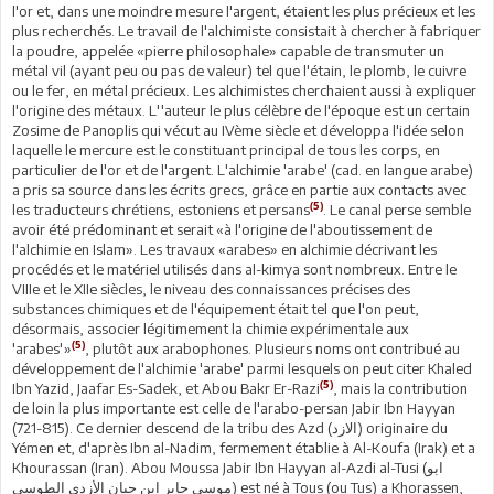
l'or et, dans une moindre mesure l'argent, étaient les plus précieux et les
plus recherchés. Le travail de l'alchimiste consistait à chercher à fabriquer
la poudre, appelée «pierre philosophale» capable de transmuter un
métal vil (ayant peu ou pas de valeur) tel que l'étain, le plomb, le cuivre
ou le fer, en métal précieux. Les alchimistes cherchaient aussi à expliquer
l'origine des métaux. L''auteur le plus célèbre de l'époque est un certain
Zosime de Panoplis qui vécut au IVème siècle et développa l'idée selon
laquelle le mercure est le constituant principal de tous les corps, en
particulier de l'or et de l'argent. L'alchimie 'arabe' (cad. en langue arabe)
a pris sa source dans les écrits grecs, grâce en partie aux contacts avec
(5)
les traducteurs chrétiens, estoniens et persans
. Le canal perse semble
avoir été prédominant et serait «à l'origine de l'aboutissement de
l'alchimie en Islam». Les travaux «arabes» en alchimie décrivant les
procédés et le matériel utilisés dans al-kimya sont nombreux. Entre le
VIIIe et le XIIe siècles, le niveau des connaissances précises des
substances chimiques et de l'équipement était tel que l'on peut,
désormais, associer légitimement la chimie expérimentale aux
(5)
'arabes'»
, plutôt aux arabophones. Plusieurs noms ont contribué au
développement de l'alchimie 'arabe' parmi lesquels on peut citer Khaled
(5)
Ibn Yazid, Jaafar Es-Sadek, et Abou Bakr Er-Razi
, mais la contribution
de loin la plus importante est celle de l'arabo-persan Jabir Ibn Hayyan
(721-815). Ce dernier descend de la tribu des Azd (الازد) originaire du
Yémen et, d'après Ibn al-Nadim, fermement établie à Al-Koufa (Irak) et a
Khourassan (Iran). Abou Moussa Jabir Ibn Hayyan al-Azdi al-Tusi (ابو
موسى جابر ابن حيان الأزدي الطوسي) est né à Tous (ou Tus) a Khorassen,