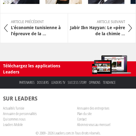
ARTICLE PRÉCÉDENT
ARTICLE SUIVANT
L’économie tunisienne à
Jabir Ibn Hayyan: Le «père
l’épreuve de la ...
de la chimie ...
Téléchargez les applications
Leaders
PARTENAIRES
DOSSIERS
LEADERS TV
SUCCESS STORY
OPINIONS
TENDANCE
SUR LEADERS
Actualités Tunisie
Annuaire des entreprises
Annuaire de personnalités
Plan du site
Qui sommes nous
Contact
Leaders Mobile
Abonnez-vous au mensuel
© 2009 - 2026 Leaders.com.tn Tous droits réservés.