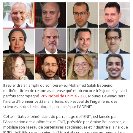
Il reviendra à l’amphi où son père Feu Mohamed Salah Baouendi,
mathématicien de renom avait enseigné et où encore très jeune l’y avait
parfois accompagné.
Prix Nobel de Chimie 2023
, Moungi Bawendi sera
l’invité d’honneur ce 22 mai à Tunis, du Festival de l’ingénierie, des
sciences et des technologies, organisé par l’ADENIT.
Cette initiative, bénéficiant du parrainage de l’ENIT, est lancée par
l’Association des diplômés de l’ENIT, présidée par Amine Boussarsar, qui
mobilise son réseau de partenaires académiques et industriels, ainsi que
EVEY.LIVE. Elle se poursuivra le 29 mai et sera marquée notamment par