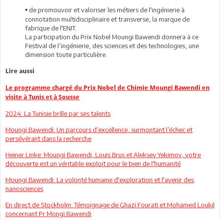
de promouvoir et valoriser les métiers de l'ingénierie à
•
connotation multidisciplinaire et transverse, la marque de
fabrique de l'ENIT.
La participation du Prix Nobel Moungi Bawendi donnera à ce
Festival de l’ingénierie, des sciences et des technologies, une
dimension toute particulière.
Lire aussi
Le programme chargé du Prix Nobel de Chimie Moungi Bawendi en
visite à Tunis et à Sousse
2024: La Tunisie brille par ses talents
Moungi Bawendi: Un parcours d’excellence, surmontant l’échec et
persévérant dans la recherche
Heiner Linke: Moungi Bawendi, Louis Brus et Aleksey Yekimov, votre
découverte est un véritable exploit pour le bien de l'humanité
Moungi Bawendi: La volonté humaine d'exploration et l'avenir des
nanosciences
En direct de Stockholm: Témoignage de Ghazi Fourati et Mohamed Loukil
concernant Pr Mongi Bawendi