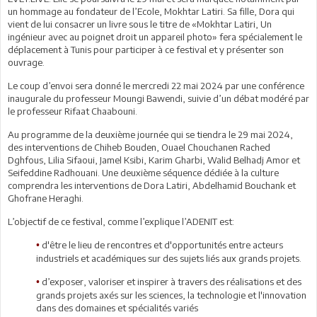
un hommage au fondateur de l’Ecole, Mokhtar Latiri. Sa fille, Dora qui
vient de lui consacrer un livre sous le titre de «Mokhtar Latiri, Un
ingénieur avec au poignet droit un appareil photo» fera spécialement le
déplacement à Tunis pour participer à ce festival et y présenter son
ouvrage.
Le coup d’envoi sera donné le mercredi 22 mai 2024 par une conférence
inaugurale du professeur Moungi Bawendi, suivie d’un débat modéré par
le professeur Rifaat Chaabouni.
Au programme de la deuxième journée qui se tiendra le 29 mai 2024,
des interventions de Chiheb Bouden, Ouael Chouchanen Rached
Dghfous, Lilia Sifaoui, Jamel Ksibi, Karim Gharbi, Walid Belhadj Amor et
Seifeddine Radhouani. Une deuxième séquence dédiée à la culture
comprendra les interventions de Dora Latiri, Abdelhamid Bouchank et
Ghofrane Heraghi.
L’objectif de ce festival, comme l’explique l’ADENIT est:
d'être le lieu de rencontres et d'opportunités entre acteurs
•
industriels et académiques sur des sujets liés aux grands projets.
d’exposer, valoriser et inspirer à travers des réalisations et des
•
grands projets axés sur les sciences, la technologie et l'innovation
dans des domaines et spécialités variés