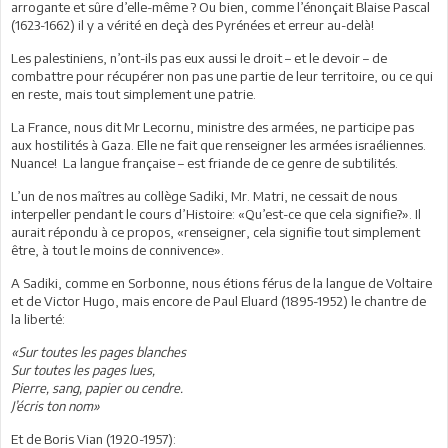
arrogante et sûre d’elle-même ? Ou bien, comme l’énonçait Blaise Pascal
(1623-1662) il y a vérité en deçà des Pyrénées et erreur au-delà!
Les palestiniens, n’ont-ils pas eux aussi le droit – et le devoir – de
combattre pour récupérer non pas une partie de leur territoire, ou ce qui
en reste, mais tout simplement une patrie.
La France, nous dit Mr Lecornu, ministre des armées, ne participe pas
aux hostilités à Gaza. Elle ne fait que renseigner les armées israéliennes.
Nuance! La langue française – est friande de ce genre de subtilités.
L’un de nos maîtres au collège Sadiki, Mr. Matri, ne cessait de nous
interpeller pendant le cours d’Histoire: «Qu’est-ce que cela signifie?». Il
aurait répondu à ce propos, «renseigner, cela signifie tout simplement
être, à tout le moins de connivence».
A Sadiki, comme en Sorbonne, nous étions férus de la langue de Voltaire
et de Victor Hugo, mais encore de Paul Eluard (1895-1952) le chantre de
la liberté:
«Sur toutes les pages blanches
Sur toutes les pages lues,
Pierre, sang, papier ou cendre.
J’écris ton nom»
Et de Boris Vian (1920-1957):