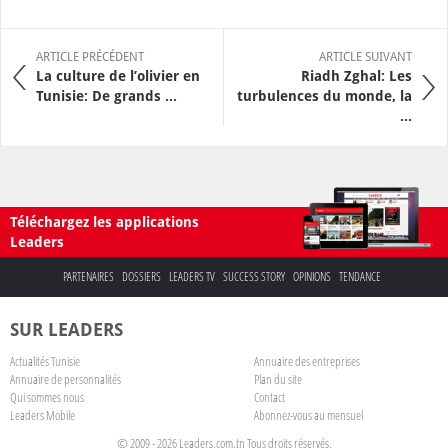
ARTICLE PRÉCÉDENT
ARTICLE SUIVANT
La culture de l’olivier en
Riadh Zghal: Les
Tunisie: De grands ...
turbulences du monde, la
...
Téléchargez les applications
Leaders
PARTENAIRES
DOSSIERS
LEADERS TV
SUCCESS STORY
OPINIONS
TENDANCE
SUR LEADERS
Actualités Tunisie
Annuaire des entreprises
Annuaire de personnalités
Plan du site
Qui sommes nous
Contact
Leaders Mobile
Abonnez-vous au mensuel
© 2009 - 2026 Leaders.com.tn Tous droits réservés.