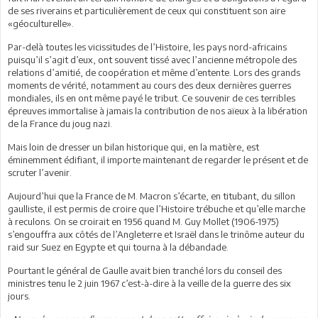
de ses riverains et particulièrement de ceux qui constituent son aire
«géoculturelle».
Par-delà toutes les vicissitudes de l’Histoire, les pays nord-africains
puisqu’il s’agit d’eux, ont souvent tissé avec l’ancienne métropole des
relations d’amitié, de coopération et même d’entente. Lors des grands
moments de vérité, notamment au cours des deux dernières guerres
mondiales, ils en ont même payé le tribut. Ce souvenir de ces terribles
épreuves immortalise à jamais la contribution de nos aïeux à la libération
de la France du joug nazi.
Mais loin de dresser un bilan historique qui, en la matière, est
éminemment édifiant, il importe maintenant de regarder le présent et de
scruter l’avenir.
Aujourd’hui que la France de M. Macron s’écarte, en titubant, du sillon
gaulliste, il est permis de croire que l’Histoire trébuche et qu’elle marche
à reculons. On se croirait en 1956 quand M. Guy Mollet (1906-1975)
s’engouffra aux côtés de l’Angleterre et Israël dans le trinôme auteur du
raid sur Suez en Egypte et qui tourna à la débandade.
Pourtant le général de Gaulle avait bien tranché lors du conseil des
ministres tenu le 2 juin 1967 c’est-à-dire à la veille de la guerre des six
jours.