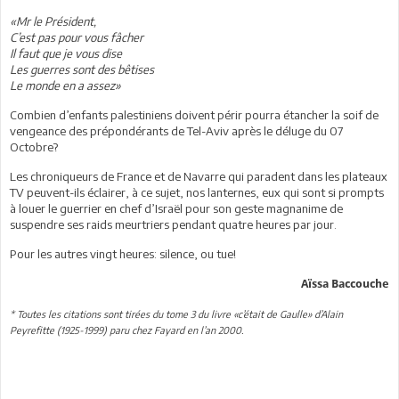
«Mr le Président,
C’est pas pour vous fâcher
Il faut que je vous dise
Les guerres sont des bêtises
Le monde en a assez»
Combien d’enfants palestiniens doivent périr pourra étancher la soif de
vengeance des prépondérants de Tel-Aviv après le déluge du 07
Octobre?
Les chroniqueurs de France et de Navarre qui paradent dans les plateaux
TV peuvent-ils éclairer, à ce sujet, nos lanternes, eux qui sont si prompts
à louer le guerrier en chef d’Israël pour son geste magnanime de
suspendre ses raids meurtriers pendant quatre heures par jour.
Pour les autres vingt heures: silence, ou tue!
Aïssa Baccouche
* Toutes les citations sont tirées du tome 3 du livre «c’était de Gaulle» d’Alain
Peyrefitte (1925-1999) paru chez Fayard en l’an 2000.