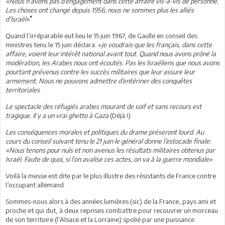
«Nous n’avons pas d’engagement dans cette affaire vis-à-vis de personne.
Les choses ont changé depuis 1956; nous ne sommes plus les alliés
*
d’Israël»
Quand l’irréparable eut lieu le 15 juin 1967, de Gaulle en conseil des
ministres tenu le 15 juin déclara: «
je voudrais que les français, dans cette
affaire, voient leur intérêt national avant tout. Quand nous avons prôné la
modération, les Arabes nous ont écoutés. Pas les Israéliens que nous avons
pourtant prévenus contre les succès militaires que leur assure leur
armement. Nous ne pouvons admettre d’entériner des conquêtes
territoriales
.
Le spectacle des réfugiés arabes mourant de soif et sans recours est
tragique. Il y a un vrai ghetto à Gaza
(Déjà !)
Les conséquences morales et politiques du drame préseront lourd. Au
cours du conseil suivant tenu le 21 juin le général donne l’estocade finale:
«Nous tenons pour nuls et non avenus les résultats militaires obtenus par
Israël. Faute de quoi, si l’on avalise ces actes, on va à la guerre mondiale»
.
Voilà la messe est dite par le plus illustre des résistants de France contre
l’occupant allemand.
Sommes-nous alors à des années lumières (sic) de la France, pays ami et
proche et qui dut, à deux reprises combattre pour recouvrer un morceau
de son territoire (l’Alsace et la Lorraine) spolié par une puissance