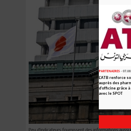
PARTENAIRES
- 07.08
L’ATB renforce 
auprès des phar
d’officine grâce 
avec le SPOT
Peu d'indicateurs fournissent des informations aussi p