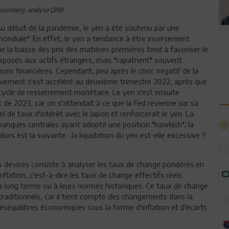
loomberg, analyse QNB
. Au début de la pandémie, le yen a été soutenu par une
ondiale". En effet, le yen a tendance à être inversement
 la baisse des prix des matières premières tend à favoriser le
xposés aux actifs étrangers, mais "rapatrient" souvent
ons financières. Cependant, peu après le choc négatif de la
vement s'est accéléré au deuxième trimestre 2022, après que
cycle de resserrement monétaire. Le yen s'est ensuite
de 2023, car on s'attendait à ce que la Fed revienne sur sa
el de taux d'intérêt avec le Japon et renforcerait le yen. La
 banques centrales ayant adopté une position "hawkish", la
lors est la suivante : la liquidation du yen est-elle excessive ?
s devises consiste à analyser les taux de change pondérés en
lation, c'est-à-dire les taux de change effectifs réels
à long terme ou à leurs normes historiques. Ce taux de change
 traditionnels, car il tient compte des changements dans la
éséquilibres économiques sous la forme d'inflation et d'écarts