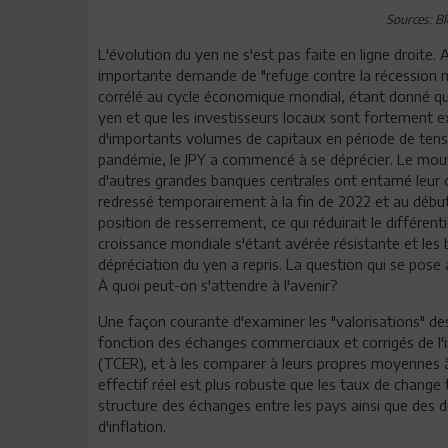
Sources: B
L'évolution du yen ne s'est pas faite en ligne droite
importante demande de "refuge contre la récession m
corrélé au cycle économique mondial, étant donné que
yen et que les investisseurs locaux sont fortement e
d'importants volumes de capitaux en période de tensi
pandémie, le JPY a commencé à se déprécier. Le mou
d'autres grandes banques centrales ont entamé leur 
redressé temporairement à la fin de 2022 et au début 
position de resserrement, ce qui réduirait le différenti
croissance mondiale s'étant avérée résistante et les
dépréciation du yen a repris. La question qui se pose a
À quoi peut-on s'attendre à l'avenir?
Une façon courante d'examiner les "valorisations" de
fonction des échanges commerciaux et corrigés de l'inf
(TCER), et à les comparer à leurs propres moyennes 
effectif réel est plus robuste que les taux de change
structure des échanges entre les pays ainsi que des d
d'inflation.