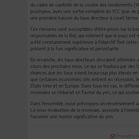
du cadre de contrôle de la courbe des rendements (
prochaine, avec une sortie complète du YCC (pas de p
une première hausse du taux directeur à court terme
Ces mesures sont susceptibles d'être prises sur la ba
responsables de la BoJ, qui estiment que le pays est en
a été constamment supérieure à l'objectif fixé cette a
présent à la fois significative et persistante.
En revanche, les taux directeurs devraient atteindre 
cours des prochains mois, ce qui se traduira par des t
chances que les taux soient beaucoup plus élevés en d
que certaines économies clés entrent en récession, le
États-Unis et en Europe. Dans tous les cas, le différen
monnaies se réduirait en faveur du yen, ce qui souti
Dans l'ensemble, nous prévoyons un renversement au 
La sous-évaluation de la monnaie, associée à l'orienta
favoriser une reprise significative du yen.
Envoyer à u