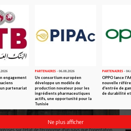
.2026
PARTENAIRES
- 06.08.2026
PARTENAIRES
- 04.
son engagement
Un consortium européen
OPPO lance l'A6
maciens
développe un modèle de
nouvelle référ
à un partenariat
production novateur pour les
d'entrée de ga
ingrédients pharmaceutiques
de durabilité et
actifs, une opportunité pour la
Tunisie
Ne plus afficher
récises sur l'état de l'économie d'un pays que l'orientation