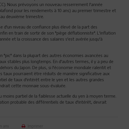
YCC). Nous prévoyons un nouveau resserrement l'année
lafond pour les rendements à 10 ans) au premier trimestre et
 au deuxième trimestre.
se d'un niveau de confiance plus élevé de la part des
fin en train de sortir de son "piège déflationniste". L'inflation
nnée et la croissance des salaires s'est avérée jusqu'à
un "pic" dans la plupart des autres économies avancées au
aux stables plus longtemps. En d'autres termes, il y a peu de
ehors du Japon. De plus, si l'économie mondiale ralentit et
s taux pourraient être réduits de manière significative aux
tiel de taux d'intérêt entre le yen et les autres grandes
endrait cette monnaie sous-évaluée.
moins partiel de la faiblesse actuelle du yen à moyen terme.
tion probable des différentiels de taux d'intérêt, devrait
n ami
Imprimer