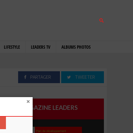
LIFESTYLE
LEADERS TV
ALBUMS PHOTOS
PARTAGER
TWEETER
MAGAZINE LEADERS