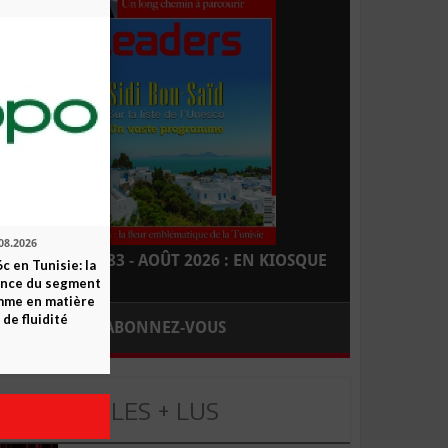
08.2026
LEADERS N° 183 - AOÛT 2026 : EN KIOSQUE
c en Tunisie: la
ence du segment
mme en matière
 de fluidité
ABONNEZ-VOUS
LES + LUS