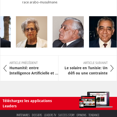
race arabo-musulmane.
ARTICLE PRÉCÉDENT
ARTICLE SUIVANT
Humanité: entre
Le solaire en Tunisie: Un
Intelligence Artificielle et ...
défi ou une contrainte
Téléchargez les applications
Leaders
PARTENAIRES
DOSSIERS
LEADERS TV
SUCCESS STORY
OPINIONS
TENDANCE