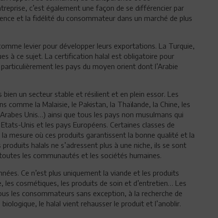
entreprise, c’est également une façon de se différencier par
ence et la fidélité du consommateur dans un marché de plus
comme levier pour développer leurs exportations. La Turquie,
 à ce sujet. La certification halal est obligatoire pour
articulièrement les pays du moyen orient dont l’Arabie
ien un secteur stable et résilient et en plein essor. Les
 comme la Malaisie, le Pakistan, la Thaïlande, la Chine, les
 Arabes Unis…) ainsi que tous les pays non musulmans qui
tats-Unis et les pays Européens. Certaines classes de
a mesure où ces produits garantissent la bonne qualité et la
s produits halals ne s’adressent plus à une niche, ils se sont
outes les communautés et les sociétés humaines.
nées. Ce n’est plus uniquement la viande et les produits
, les cosmétiques, les produits de soin et d’entretien… Les
ous les consommateurs sans exception, à la recherche de
iologique, le halal vient rehausser le produit et l’anoblir.