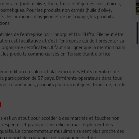
limentaire (huile d’olive, thon, fruits et légumes secs, épices,
osmétiques. Pour les produits non carnés (huile d’olive,
tifs, les pratiques d’hygiène et de nettoyage, les produits
ions...
rôles de l’entreprise par l’Innorpi et Dar El Ifta. Elle peut être
ion est facultative et c’est l’entreprise qui doit présenter sa
rganisme certificateur. Il faut souligner que la mention halal
n, les produits commercialisés en Tunisie étant d’office
a 10ème édition du salon « halal expo » des Etats membres de
 la participation de 57 pays. Différents opérateurs dans tous
llage, cosmétiques, produits pharmaceutiques, tourisme, mode,
l
ises est un atout pour accéder à des marchés et toucher non
especter et pratiquer leur religion mais également des
 qualité. Le consommateur musulman se sent plus proche des
 a un rapport de confiance, de transparence et de