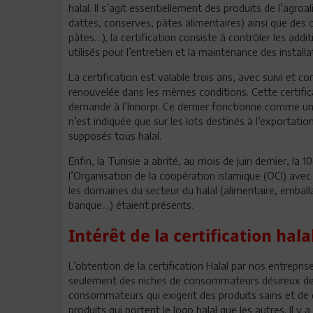
halal. Il s’agit essentiellement des produits de l’agroa
dattes, conserves, pâtes alimentaires) ainsi que des c
pâtes…), la certification consiste à contrôler les addi
utilisés pour l’entretien et la maintenance des installat
La certification est valable trois ans, avec suivi et cont
renouvelée dans les mêmes conditions. Cette certificat
demande à l’Innorpi. Ce dernier fonctionne comme un o
n’est indiquée que sur les lots destinés à l’exportatio
supposés tous halal.
Enfin, la Tunisie a abrité, au mois de juin dernier, l
l’Organisation de la coopération islamique (OCI) avec
les domaines du secteur du halal (alimentaire, emba
banque…) étaient présents.
Intérêt de la certification hala
L’obtention de la certification Halal par nos entrepr
seulement des niches de consommateurs désireux de r
consommateurs qui exigent des produits sains et de
produits qui portent le logo halal que les autres. Il y