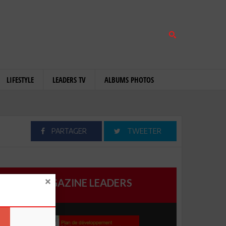
LIFESTYLE
LEADERS TV
ALBUMS PHOTOS
PARTAGER
TWEETER
MAGAZINE LEADERS