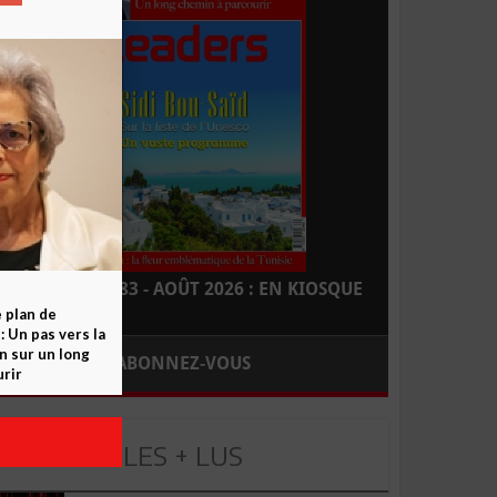
LEADERS N° 183 - AOÛT 2026 : EN KIOSQUE
e plan de
 Un pas vers la
n sur un long
ABONNEZ-VOUS
rir
LES + LUS