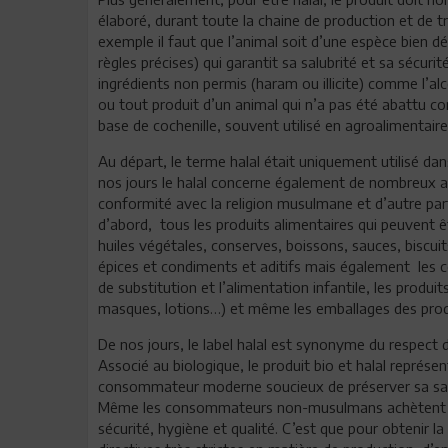
élaboré, durant toute la chaine de production et de t
exemple il faut que l’animal soit d’une espèce bien dé
règles précises) qui garantit sa salubrité et sa sécur
ingrédients non permis (haram ou illicite) comme l’alc
ou tout produit d’un animal qui n’a pas été abattu 
base de cochenille, souvent utilisé en agroalimentaire,
Au départ, le terme halal était uniquement utilisé dan
nos jours le halal concerne également de nombreux au
conformité avec la religion musulmane et d’autre part e
d’abord, tous les produits alimentaires qui peuvent êtr
huiles végétales, conserves, boissons, sauces, biscuit
épices et condiments et aditifs mais également les c
de substitution et l’alimentation infantile, les produ
masques, lotions…) et même les emballages des produ
De nos jours, le label halal est synonyme du respect
Associé au biologique, le produit bio et halal représen
consommateur moderne soucieux de préserver sa santé
Même les consommateurs non-musulmans achètent de no
sécurité, hygiène et qualité. C’est que pour obtenir la 