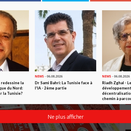
NEWS
- 06.08.2026
NEWS
- 06.08.2026
 redessine la
Dr Sami Bahri: La Tunisie face à
Riadh Zghal - L
ique du Nord:
l'IA - 2ème partie
développement:
 la Tunisie?
décentralisatio
chemin à parcou
Ne plus afficher