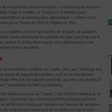
ue de l’exportation de leurs produits. Le Brésil est de nos jours
ande rouge et volaille. La Turquie est le premier pays
exportations de produits agro-alimentaires. Le Maroc s’est
suivi par la Tunisie en 2012 et l’Algérie en 2014.
 plus considérés comme synonymes de produits de qualité et
oduits carnés demeurent les produits les plus concernés par le
és comme la restauration rapide et les plats préparés, les
 lactées et non alcoolisés…
e
n grand abattoir moderne de volaille, alors que l’abattage à la
u du poste de saignée des poulets, écrit en de très grandes
battage effectué est halal et conforme aux rites musulmans. Il
ec l’attestation du Mufti en question.
elle halal a vu le jour en Tunisie. C’est l’Institut national de la
 après convention avec l’Institution El Ifta relevant du Mufti,
 la certification halal pour répondre aux besoins de certaines
t une cinquantaine seulement de produits ont reçu le label