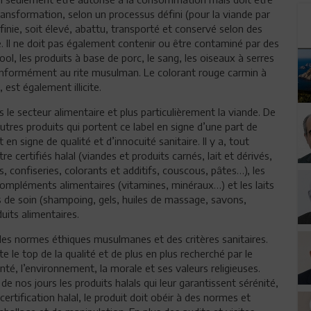
ransformation, selon un processus défini (pour la viande par
finie, soit élevé, abattu, transporté et conservé selon des
ité. Il ne doit pas également contenir ou être contaminé par des
ool, les produits à base de porc, le sang, les oiseaux à serres
conformément au rite musulman. Le colorant rouge carmin à
 est également illicite.
s le secteur alimentaire et plus particulièrement la viande. De
tres produits qui portent ce label en signe d’une part de
n signe de qualité et d’innocuité sanitaire. Il y a, tout
e certifiés halal (viandes et produits carnés, lait et dérivés,
s, confiseries, colorants et additifs, couscous, pâtes…), les
ompléments alimentaires (vitamines, minéraux…) et les laits
its de soin (shampoing, gels, huiles de massage, savons,
its alimentaires.
 des normes éthiques musulmanes et des critères sanitaires.
te le top de la qualité et de plus en plus recherché par le
, l’environnement, la morale et ses valeurs religieuses.
s jours les produits halals qui leur garantissent sérénité,
certification halal, le produit doit obéir à des normes et