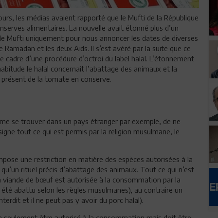
jours, les médias avaient rapporté que le Mufti de la République
onserves alimentaires. La nouvelle avait étonné plus d’un
r le Mufti uniquement pour nous annoncer les dates de diverses
 Ramadan et les deux Aïds. Il s’est avéré par la suite que ce
 cadre d’une procédure d’octroi du label halal. L’étonnement
habitude le halal concernait l’abattage des animaux et la
as présent de la tomate en conserve.
me se trouver dans un pays étranger par exemple, de ne
signe tout ce qui est permis par la religion musulmane, le
mpose une restriction en matière des espèces autorisées à la
qu’un rituel précis d’abattage des animaux. Tout ce qui n’est
la viande de bœuf est autorisée à la consommation par la
as été abattu selon les règles musulmanes), au contraire un
nterdit et il ne peut pas y avoir du porc halal).
non seulement être autorisé à la consommation mais doit être