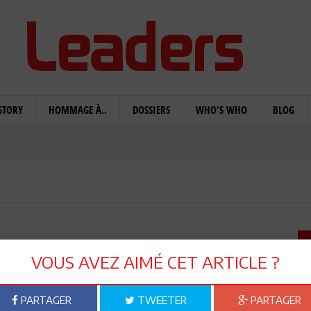
STORY
HOMMAGE À..
DOSSIERS
WHO'S WHO
BLOG
lal pour booster nos
VOUS AVEZ AIMÉ CET ARTICLE ?
 sortir de la crise
PARTAGER
TWEETER
PARTAGER