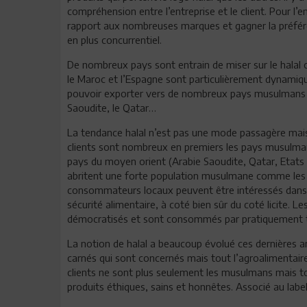
compréhension entre l’entreprise et le client. Pour l’
rapport aux nombreuses marques et gagner la préfér
en plus concurrentiel.
De nombreux pays sont entrain de miser sur le halal 
le Maroc et l’Espagne sont particulièrement dynamiques
pouvoir exporter vers de nombreux pays musulmans p
Saoudite, le Qatar…
La tendance halal n’est pas une mode passagère mais b
clients sont nombreux en premiers les pays musulmans
pays du moyen orient (Arabie Saoudite, Qatar, Etats
abritent une forte population musulmane comme les E
consommateurs locaux peuvent être intéressés dans l
sécurité alimentaire, à coté bien sûr du coté licite. Le
démocratisés et sont consommés par pratiquement t
La notion de halal a beaucoup évolué ces dernières an
carnés qui sont concernés mais tout l’agroalimentaire
clients ne sont plus seulement les musulmans mais t
produits éthiques, sains et honnêtes. Associé au label b