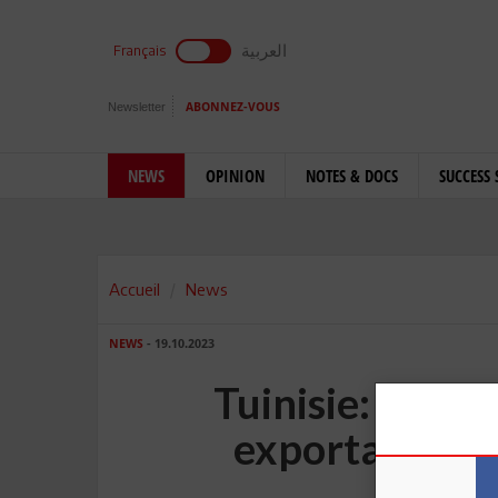
العربية
Français
Newsletter
ABONNEZ-VOUS
NEWS
OPINION
NOTES & DOCS
SUCCESS 
Accueil
News
NEWS
- 19.10.2023
Tuinisie: Le ha
exportations et