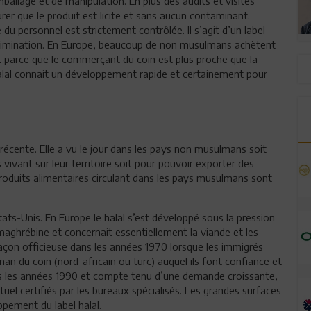
mballage et de manipulation. En plus des audits et visites
urer que le produit est licite et sans aucun contaminant.
du personnel est strictement contrôlée. Il s’agit d’un label
scrimination. En Europe, beaucoup de non musulmans achètent
 parce que le commerçant du coin est plus proche que la
halal connait un développement rapide et certainement pour
 récente. Elle a vu le jour dans les pays non musulmans soit
ivant sur leur territoire soit pour pouvoir exporter des
roduits alimentaires circulant dans les pays musulmans sont
ats-Unis. En Europe le halal s’est développé sous la pression
aghrébine et concernait essentiellement la viande et les
façon officieuse dans les années 1970 lorsque les immigrés
 du coin (nord-africain ou turc) auquel ils font confiance et
dans les années 1990 et compte tenu d’une demande croissante,
tuel certifiés par les bureaux spécialisés. Les grandes surfaces
pement du label halal.