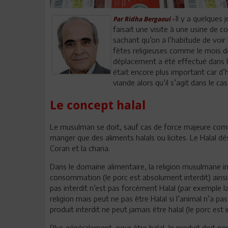
Il y a quelques 
Par Ridha Bergaoui -
faisait une visite à une usine de c
sachant qu’on a l’habitude de voi
fêtes religieuses comme le mois de
déplacement a été effectué dans le
était encore plus important car d’
viande alors qu’il s’agit dans le c
Le concept halal
Le musulman se doit, sauf cas de force majeure com
manger que des aliments halals ou licites. Le Halal dé
Coran et la charia.
Dans le domaine alimentaire, la religion musulmane i
consommation (le porc est absolument interdit) ainsi 
pas interdit n’est pas forcément Halal (par exemple 
religion mais peut ne pas être Halal si l’animal n’a p
produit interdit ne peut jamais être halal (le porc est i
Plus généralement, pour être halal, le produit doit 