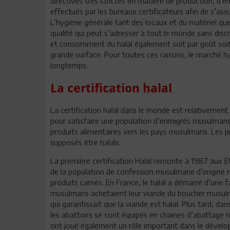
directives très strictes en matière de production, d’e
effectués par les bureaux certificateurs afin de s’ass
L’hygiène générale tant des locaux et du matériel que 
qualité qui peut s’adresser à tout le monde sans di
et consomment du halal également soit par goût soit
grande surface. Pour toutes ces raisons, le marché 
longtemps.
La certification halal
La certification halal dans le monde est relativement
pour satisfaire une population d’immigrés musulmans v
produits alimentaires vers les pays musulmans. Les p
supposés être halals.
La première certification Halal remonte à 1987 aux Et
de la population de confession musulmane d’origine m
produits carnés. En France, le halal a démarré d’une 
musulmans achetaient leur viande du boucher musulman
qui garantissait que la viande est halal. Plus tard, 
les abattoirs se sont équipés en chaines d’abattage ri
ont joué également un rôle important dans le dévelop