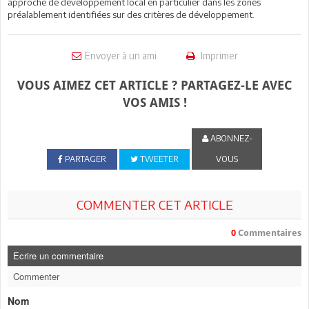
approche de développement local en particulier dans les zones
préalablement identifiées sur des critères de développement.
Envoyer à un ami
Imprimer
VOUS AIMEZ CET ARTICLE ? PARTAGEZ-LE AVEC
VOS AMIS !
ABONNEZ-
PARTAGER
TWEETER
VOUS
COMMENTER CET ARTICLE
0
Commentaires
Ecrire un commentaire
Commenter
Nom