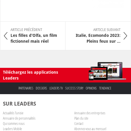
ARTICLE PRÉCÉDENT
ARTICLE SUIVANT
Les filles d’Olfa, un film
Italie, Ecomondo 2023:
fictionnel mais réel
Pleins feux sur ...
Téléchargez les applications
Leaders
PARTENAIRES
DOSSIERS
LEADERS TV
SUCCESS STORY
OPINIONS
TENDANCE
SUR LEADERS
Actualités Tunisie
Annuaire des entreprises
Annuaire de personnalités
Plan du site
Qui sommes nous
Contact
Leaders Mobile
Abonnez-vous au mensuel