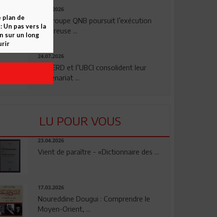
29.07.2026
e plan de
Le Groupe QNB poursuit l’exécution
 Un pas vers la
rigoureuse ...
n sur un long
rir
24.07.2026
La BERD et l’UBCI consolident leur
partenariat ...
LU POUR VOUS
23.04.2026
Vient de paraître - «Dictionnaire des ...
17.03.2026
Noureddine Dougui : Comprendre le
Moyen-Orient, ...