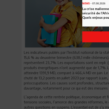
NEWS
- 07.08.2026
La crise malienne
sécurité de l'Afr
Quels enjeux pour
Les indicateurs publiés par l’Institut national de la s
15,6 % au deuxième trimestre (638,1 mille chômeurs)
représentent 23,7%. Les exportations sont en repli (m
produits énergétiques n’ont augmenté que de 1,7%. Le
atteindre 1391,9 MD, comparé à 466,4 MD en juin. Le 
chuté de 13,2 points en juillet 2023 par rapport à jui
préoccupations. Les causes sont profondes, structurel
davantage, notamment pour ce qui est des mesures d
L’agenda de cette rentrée politique, économique et fi
tensions sociales, l’amorce des grandes réformes, le 
autres questions en suspens. L’essentiel est de s’y m