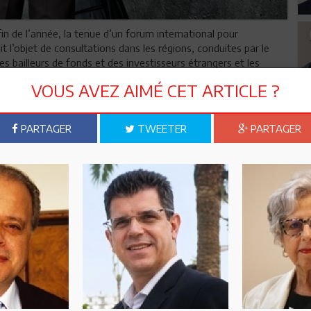
 de l’année, la tenue d’un forum international pour
ait l’objet de consultations dans les régions, conduites par le
des bailleurs de fonds et des investisseurs étrangers et les
la réussite du forum et la relance économique.
VOUS AVEZ AIMÉ CET ARTICLE ?
toute sa pression. Approvisionnement régulier du marché,
ts essentiels, maîtrise des prix, compression de l’inflation
PARTAGER
TWEETER
PARTAGER
 priorités absolues. Le financement et la création de valeur
sévit fortement. Les prévisions de croissance pour l’année
éalisée en 2022, selon les estimations de la Banque centrale de