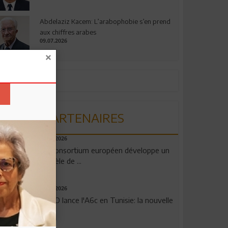
Abdelaziz Kacem: L’arabophobie s’en prend
aux chiffres arabes
09.07.2026
PARTENAIRES
06.08.2026
Un consortium européen développe un
modèle de ...
04.08.2026
OPPO lance l'A6c en Tunisie: la nouvelle
...