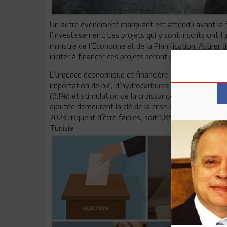
Un autre évènement marquant est attendu avant la fin
l’investissement. Les projets qui y sont inscrits ont f
ministre de l’Économie et de la Planification. Attirer 
inciter à financer ces projets seront essentiels pour 
L’urgence économique et financière exerce en effet 
importation de blé, d’hydrocarbures et d’autres produi
(9,1%) et stimulation de la croissance constituent des
ajoutée demeurent la clé de la crise économique qui 
2023 risquent d’être faibles, soit 1,8% contre 2,4% r
Tunisie.