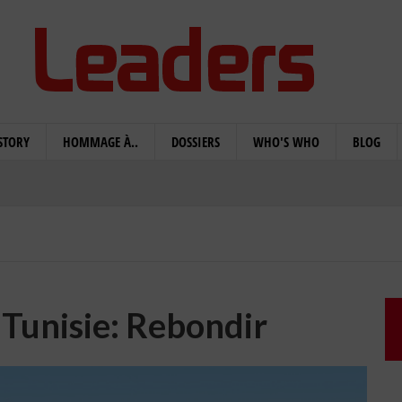
STORY
HOMMAGE À..
DOSSIERS
WHO'S WHO
BLOG
 Tunisie: Rebondir