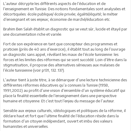
L’auteur décrypte les différents aspects de l’éducation et de
l’enseignement en Tunisie. Des notions fondamentales sont analysées et
décortiquées: école publique/ école privée; égalité/équité; le métier
d’enseignant et ses enjeux; économie de marché/éducation etc.
Brahim Ben Salah établit un diagnostic qui se veut sûr, lucide et étayé par
une documentation riche et variée.
Fort de son expérience en tant que concepteur des programmes et
praticien (près de 40 ans d’exercice), il établit tout au long de l’ouvrage
un diagnostic sans appel, révélant les maux de l’école tunisienne: les
forces et les limites des réformes qui se sont succédé. Loin d’être dans la
stigmatisation, il propose des alternatives sérieuses aux malaises de
l’école tunisienne (voir p131, 132..137).
L’auteur tient à juste titre, à se démarquer d’une lecture technicienne des
différentes réformes éducatives qu’a connues la Tunisie (1958,
1991,2002) au profit d’une vision d’ensemble d’un système éducatif qui
place la finalité essentielle de l’enseignement dans une perspective
humaine et citoyenne. Et c’est tout l’enjeu du message de l’auteur.
Sensible aux enjeux culturels, idéologiques et politiques de la réforme, il
déclare haut et fort que l’ultime finalité de l’éducation réside dans la
formation d’un citoyen indépendant, ouvert et imbu des valeurs
humanistes et universelles.