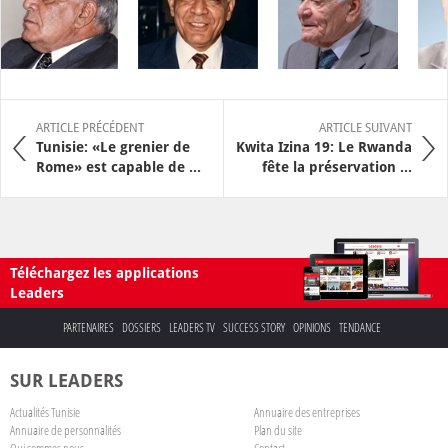
ARTICLE PRÉCÉDENT
ARTICLE SUIVANT
Tunisie: «Le grenier de
Kwita Izina 19: Le Rwanda
Rome» est capable de ...
fête la préservation ...
Téléchargez les applications
Leaders
PARTENAIRES
DOSSIERS
LEADERS TV
SUCCESS STORY
OPINIONS
TENDANCE
SUR LEADERS
Actualités Tunisie
Annuaire des entreprises
Annuaire de personnalités
Plan du site
Qui sommes nous
Contact