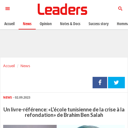
Accueil
News
Opinion
Notes & Docs
Success story
Homma
Accueil
News
NEWS
- 02.09.2023
Un livre-référence: «L’école tunisienne de la crise à la
refondation» de Brahim Ben Salah