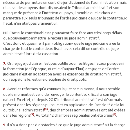
nécessité de permettre un contrôle juridictionnel de l’administration mais
et au vu des moyens dont disposaient le Tribunal administratif et son
manque de présence à l’intérieur du pays, il semble que le choix de
permettre aux seuls tribunaux de l’ordre judiciaire de juger le contentieux
fiscal, n’en était pas vraiment un.
Ni l’Etat ni le contribuable ne pouvaient faire face aux très longs délais
que pouvaient permettre le recours au juge administratif.
C’est donc et quasiment par «obligation» que le juge judiciaire a eu la
charge de tout le contentieux fiscal, avec cela dit un contrôle du juge
administratif lors de la cassation.
Or, le juge judiciaire n’est pas outillé pour les litiges fiscaux puisque ni
7.
la formation (de l’époque, ni celle d’aujourd’hui) des juges de l’ordre
judiciaire n’est en adaptation avec les exigences du droit administratif,
qui rappelons le, est une discipline de droit public.
Avec les réformes qu’a connues la justice tunisienne, il nous semble
8.
que le moment est venu de renvoyer le contentieux fiscal à son juge
naturel. En effet, et depuis 2017 le tribunal administratif est désormais
présent dans les régions puisque et en application de l’article 15 de la loi
(4)
du tribunal administratif
, des chambres administratives ont été créées
(5)
(6)
dans les régions
. Au total 12 chambres régionales ont été créés
.
il n’y a donc pas d’obstacles à ce que le juge administratif ait la charge
9.