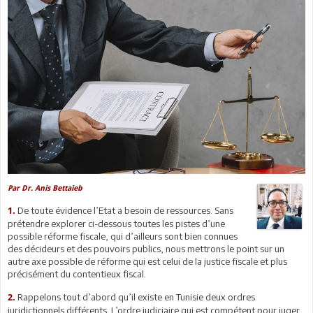
Par Dr. Anis Bettaieb
De toute évidence l’Etat a besoin de ressources. Sans
1.
prétendre explorer ci-dessous toutes les pistes d’une
possible réforme fiscale, qui d’ailleurs sont bien connues
des décideurs et des pouvoirs publics, nous mettrons le point sur un
autre axe possible de réforme qui est celui de la justice fiscale et plus
précisément du contentieux fiscal.
Rappelons tout d’abord qu’il existe en Tunisie deux ordres
2.
juridictionnels différents. L’ordre judiciaire qui est compétent pour juger