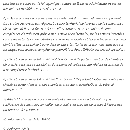
procédures prévues par la loi organique relative au Tribunal administratif et par les
lois qui l’ont modifiées ou complétées… »
4) « Des chambres de première instance relevant du tribunal administratif peuvent
être créées au niveau des régions. Le cadre territorial de l’exercice de la compétence
de chacune d’elles est fixé par décret. Elles statuent, dans les limites de leur
compétence d’attribution, prévue par l’article 17 de ladite loi, sur les actions intentées
contre les autorités administratives régionales et locales et les établissements publics
dont le siège principal se trouve dans le cadre territorial de la chambre, ainsi que sur
les litiges pour lesquels compétence pourrait leur être attribuée par une loi spéciale. »
5) Décret gouvernemental n° 2017-620 du 25 mai 2017, portant création de chambres
de première instance subsidiaires du tribunal administratif aux régions et fixation de
leur compétence territoriale. .
6) Décret gouvernemental n° 2017-621 du 25 mai 2017, portant fixation du nombre des
chambres contentieuses et des chambres et sections consultatives du tribunal
administratif.
7) Article 12 du code de procédure civile et commerciale « Le tribunal n’a pas
l’obligation de constituer, compléter, ou produire les moyens de preuve à l’appui des
prétentions des parties »
8) Selon les chiffres de la DGFIP.
9) Alphonse Allais