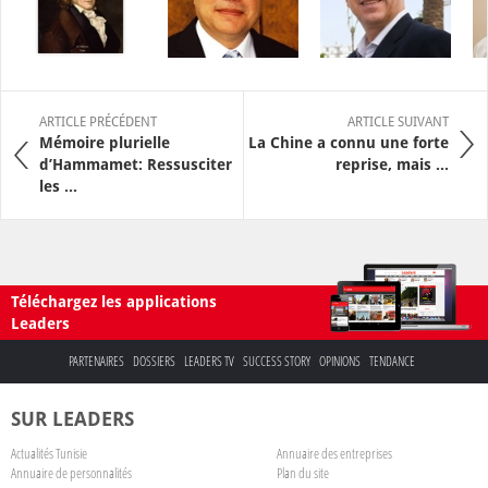
ARTICLE PRÉCÉDENT
ARTICLE SUIVANT
Mémoire plurielle
La Chine a connu une forte
d’Hammamet: Ressusciter
reprise, mais ...
les ...
Téléchargez les applications
Leaders
PARTENAIRES
DOSSIERS
LEADERS TV
SUCCESS STORY
OPINIONS
TENDANCE
SUR LEADERS
Actualités Tunisie
Annuaire des entreprises
Annuaire de personnalités
Plan du site