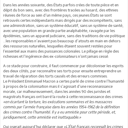
Dans les années soixante, des États parfois crées de toute pièce et en
dépit du bon sens, avec des frontières tracées au hasard, des ethnies
réunies de force au sein d’un même pays, ces jeunes États se sont
retrouvés certes indépendants mais dirigés par des incompétents, sans
une administration, sans un système éducatif, sans un système de santé,
avec une population en grande partie analphabète, ravagée par les
épidémies, sans un appareil judiciaire, sans des traditions de vie politique
…les responsables n’avaient pas beaucoup d’atouts en main en dehors
des ressources naturelles, lesquelles étaient souvent restées pour
l’essentiel aux mains des puissances coloniales. Le pillage en règle des
richesses et l’ingérence des ex-colonisateurs n’ont jamais cessé.
A ce stade pour construire, il faut commencer par décoloniser les esprits
des deux côtés, par reconnaître ses torts pour ensuite entreprendre un
travail de réparation des torts causés et des erreurs commises.
Le Président Emmanuel Macron a certes parlé de crime contre l’humanité
à propos de la colonisation mais il s’agissait d’une reconnaissance
morale, car malheureusement, dans les années 90 des juristes et
magistrats français ont barré la route à cette reconnaissance des crimes
«en écartant la torture, les exécutions sommaires et les massacres
commis par l’armée française dans les années 1954-1962 de la définition
des crimes contre l’humanité. Il y a eu amnistie pour cette période, et,
juridiquement, cette amnistie est inattaquable.»
Qui oserait aujourd’hui déclarer que
«L’État français reconnaît les crimes