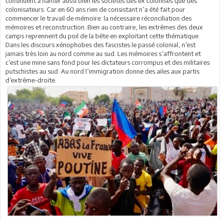
continuent à hanter aussi bien les sociétés des ex colonisés que des
colonisateurs. Car en 60 ans rien de consistant n’a été fait pour
commencer le travail de mémoire: la nécessaire réconciliation des
mémoires et reconstruction. Bien au contraire, les extrêmes des deux
camps reprennent du poil de la bête en exploitant cette thématique.
Dans les discours xénophobes des fascistes le passé colonial, n’est
jamais très loin au nord comme au sud. Les mémoires s’affrontent et
c’est une mine sans fond pour les dictateurs corrompus et des militaires
putschistes au sud. Au nord l’immigration donne des ailes aux partis
d’extrême-droite.