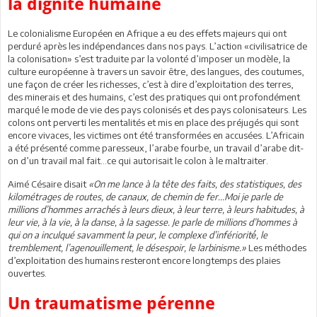
la dignité humaine
Le colonialisme Européen en Afrique a eu des effets majeurs qui ont
perduré après les indépendances dans nos pays. L’action «civilisatrice de
la colonisation» s’est traduite par la volonté d’imposer un modèle, la
culture européenne à travers un savoir être, des langues, des coutumes,
une façon de créer les richesses, c’est à dire d’exploitation des terres,
des minerais et des humains, c’est des pratiques qui ont profondément
marqué le mode de vie des pays colonisés et des pays colonisateurs. Les
colons ont perverti les mentalités et mis en place des préjugés qui sont
encore vivaces, les victimes ont été transformées en accusées. L’Africain
a été présenté comme paresseux, l’arabe fourbe, un travail d’arabe dit-
on d’un travail mal fait…ce qui autorisait le colon à le maltraiter.
Aimé Césaire disait
«On me lance à la tête des faits, des statistiques, des
kilométrages de routes, de canaux, de chemin de fer...Moi je parle de
millions d’hommes arrachés à leurs dieux, à leur terre, à leurs habitudes, à
leur vie, à la vie, à la danse, à la sagesse. Je parle de millions d’hommes à
qui on a inculqué savamment la peur, le complexe d’infériorité́, le
tremblement, l’agenouillement, le désespoir, le larbinisme.»
Les méthodes
d’exploitation des humains resteront encore longtemps des plaies
ouvertes.
Un traumatisme pérenne