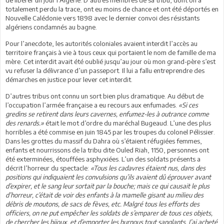
de libérer un jour l’Algérie. D’autres membres de sa tribu, dont on a
totalement perdu la trace, ont eu moins de chance et ont été déportés en
Nouvelle Calédonie vers 1898 avec le dernier convoi des résistants
algériens condamnés au bagne.
Pour l’anecdote, les autorités coloniales avaient interdit l’accès au
territoire français à vie à tous ceux qui portaient le nom de famille de ma
mère. Cet interdit avait été oublié jusqu’au jour où mon grand-père s’est
vu refuser la délivrance d’un passeport. Il lui a fallu entreprendre des
démarches en justice pour lever cet interdit.
D’autres tribus ont connu un sort bien plus dramatique. Au début de
l’occupation l’armée française a eu recours aux enfumades.
«Si ces
gredins se retirent dans leurs cavernes, enfumez-les à outrance comme
des renards.»
était le mot d’ordre du maréchal Bugeaud. L’une des plus
horribles a été commise en juin 1845 par les troupes du colonel Pélissier.
Dans les grottes du massif du Dahra où s’étaient réfugiées femmes,
enfants et nourrissons de la tribu dite Ouled Riah, 1150, personnes ont
été exterminées, étouffées asphyxiées. L’un des soldats présents a
décrit l’horreur du spectacle:
«Tous les cadavres étaient nus, dans des
positions qui indiquaient les convulsions qu’ils avaient dû éprouver avant
d’expirer, et le sang leur sortait par la bouche; mais ce qui causait le plus
d’horreur, c’était de voir des enfants à la mamelle gisant au milieu des
débris de moutons, de sacs de fèves, etc. Malgré tous les efforts des
officiers, on ne put empêcher les soldats de s’emparer de tous ces objets,
de chercher les bijoux, et d’emporter les burnous tout sanglants. J’ai acheté