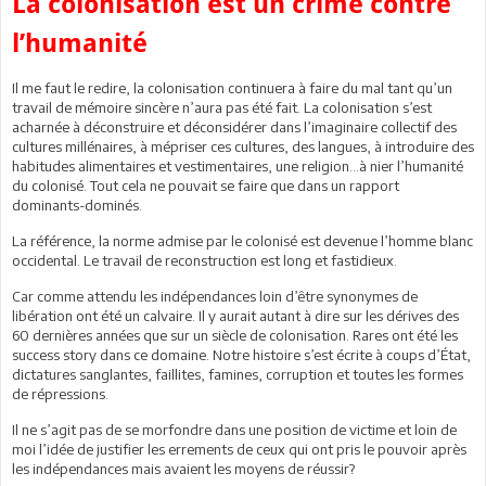
La colonisation est un crime contre
l’humanité
Il me faut le redire, la colonisation continuera à faire du mal tant qu’un
travail de mémoire sincère n’aura pas été fait. La colonisation s’est
acharnée à déconstruire et déconsidérer dans l’imaginaire collectif des
cultures millénaires, à mépriser ces cultures, des langues, à introduire des
habitudes alimentaires et vestimentaires, une religion…à nier l’humanité
du colonisé. Tout cela ne pouvait se faire que dans un rapport
dominants-dominés.
La référence, la norme admise par le colonisé est devenue l’homme blanc
occidental. Le travail de reconstruction est long et fastidieux.
Car comme attendu les indépendances loin d’être synonymes de
libération ont été un calvaire. Il y aurait autant à dire sur les dérives des
60 dernières années que sur un siècle de colonisation. Rares ont été les
success story dans ce domaine. Notre histoire s’est écrite à coups d’État,
dictatures sanglantes, faillites, famines, corruption et toutes les formes
de répressions.
Il ne s’agit pas de se morfondre dans une position de victime et loin de
moi l’idée de justifier les errements de ceux qui ont pris le pouvoir après
les indépendances mais avaient les moyens de réussir?