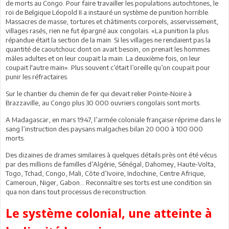
de morts au Congo. Pour faire travailler les populations autochtones, le
roi de Belgique Léopold II a instauré un système de punition horrible.
Massacres de masse, tortures et châtiments corporels, asservissement,
villages rasés, rien ne fut épargné aux congolais. «La punition la plus
répandue était la section de la main. Si les villages ne rendaient pas la
quantité de caoutchouc dont on avait besoin, on prenait les hommes
mâles adultes et on leur coupait la main. La deuxième fois, on leur
coupait l'autre main». Plus souvent c’était l’oreille qu’on coupait pour
punir les réfractaires.
Sur le chantier du chemin de fer qui devait relier Pointe-Noire à
Brazzaville, au Congo plus 30 000 ouvriers congolais sont morts.
A Madagascar, en mars 1947, l’armée coloniale française réprime dans le
sang l’instruction des paysans malgaches bilan 20 000 à 100 000
morts.
Des dizaines de drames similaires à quelques détails près ont été vécus
par des millions de familles d’Algérie, Sénégal, Dahomey, Haute-Volta,
Togo, Tchad, Congo, Mali, Côte d’Ivoire, Indochine, Centre Afrique,
Cameroun, Niger, Gabon... Reconnaître ses torts est une condition sin
qua non dans tout processus de reconstruction.
Le système colonial, une atteinte à