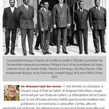
Le président français Charles de Gaulle accueille à l'Élysée le président de
l'Assemblée nationale ivoirienne, Philippe Yacé, et les présidents du Niger,
Hamani Diori, de Haute-Volta, Maurice Yameogo, de Côte d'Ivoire, Felix
Houphouët-Boigny, et du Dahomey, Hubert Maga, le 8 mars 1961 à Paris.
AFP
C’est devenu un classique, à
Par Mohamed Salah Ben Ammar -
chaque coup d’État au Sahel, le drapeau bleu blanc rouge
est brulé par une foule en colère. La détestation de la France
par la rue africaine est une réalité que les mots mielleux des
politiciens n’arrivent plus à camoufler. Certes, elle est
exploitée par la Russie, les démagogues ou les putschistes mais elle n’en