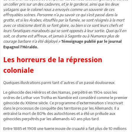
un collier pris sur un des cadavres, et je le garderai, ainsi que les deux
yatagans que le colonel nous a envoyés comme un souvenir de ces
effroyables scènes. Personne n’a pu savoir ce qui s’est passé dans la
grotte, et si les Arabes, étouffés par la fumée, se sont résignés à la mort
avec ce stoïcisme dont ils se font gloire, ou bien si ce sont leurs chefs et
leurs fanatiques marabouts qui se sont opposés à leur sortie. Quoi qu’il en
soit, ce drame est affreux, et jamais à Sagonte ou à Numance plus de
courage barbare n’a été déployé.»
Témoignage publié par le journal
Espagnol l’Héraldo.
Les horreurs de la répression
coloniale
Quelques illustrations parmi tant d’autres d’un passé douloureux.
Le génocide des Héréros et des Namas, perpétré en 1904 sous les
ordres de Lothar von Trotha en Namibie est considéré comme le premier
génocide du XXème siècle. Ce programme d’extermination s’inscrivait
dans le processus de conquête des territoires par les Allemands. Il a
entraîné la mort de 80% des autochtones et a été un prélude aux
génocides perpétrés par les allemands 40 ans plus tard.
Entre 1885 et 1908 une tuerie inouïe de cruauté a fait plus de 10 millions