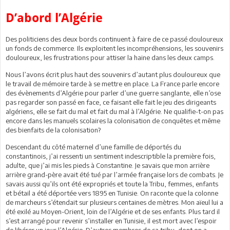
D’abord l’Algérie
Des politiciens des deux bords continuent à faire de ce passé douloureux
un fonds de commerce. Ils exploitent les incompréhensions, les souvenirs
douloureux, les frustrations pour attiser la haine dans les deux camps.
Nous l’avons écrit plus haut des souvenirs d’autant plus douloureux que
le travail de mémoire tarde à se mettre en place. La France parle encore
des évènements d’Algérie pour parler d’une guerre sanglante, elle n’ose
pas regarder son passé en face, ce faisant elle fait le jeu des dirigeants
algériens, elle se fait du mal et fait du mal à l’Algérie. Ne qualifie-t-on pas
encore dans les manuels scolaires la colonisation de conquêtes et même
des bienfaits de la colonisation?
Descendant du côté maternel d’une famille de déportés du
constantinois, j’ai ressenti un sentiment indescriptible la première fois,
adulte, que j’ai mis les pieds à Constantine. Je savais que mon arrière
arrière grand-père avait été tué par l’armée française lors de combats. Je
savais aussi qu’ils ont été expropriés et toute la Tribu, femmes, enfants
et bétail a été déportée vers 1895 en Tunisie. On raconte que la colonne
de marcheurs s’étendait sur plusieurs centaines de mètres. Mon aïeul lui a
été exilé au Moyen-Orient, loin de l’Algérie et de ses enfants. Plus tard il
s’est arrangé pour revenir s’installer en Tunisie, il est mort avec l’espoir