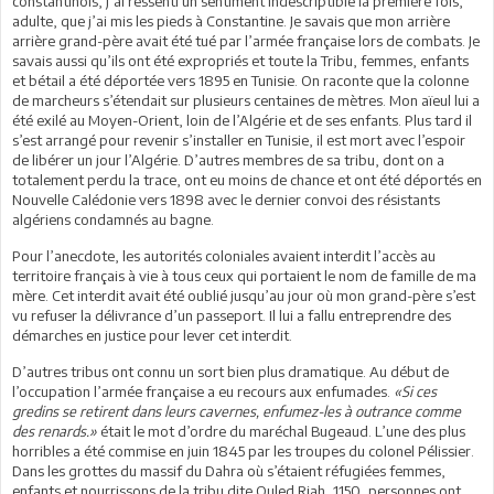
constantinois, j’ai ressenti un sentiment indescriptible la première fois,
adulte, que j’ai mis les pieds à Constantine. Je savais que mon arrière
arrière grand-père avait été tué par l’armée française lors de combats. Je
savais aussi qu’ils ont été expropriés et toute la Tribu, femmes, enfants
et bétail a été déportée vers 1895 en Tunisie. On raconte que la colonne
de marcheurs s’étendait sur plusieurs centaines de mètres. Mon aïeul lui a
été exilé au Moyen-Orient, loin de l’Algérie et de ses enfants. Plus tard il
s’est arrangé pour revenir s’installer en Tunisie, il est mort avec l’espoir
de libérer un jour l’Algérie. D’autres membres de sa tribu, dont on a
totalement perdu la trace, ont eu moins de chance et ont été déportés en
Nouvelle Calédonie vers 1898 avec le dernier convoi des résistants
algériens condamnés au bagne.
Pour l’anecdote, les autorités coloniales avaient interdit l’accès au
territoire français à vie à tous ceux qui portaient le nom de famille de ma
mère. Cet interdit avait été oublié jusqu’au jour où mon grand-père s’est
vu refuser la délivrance d’un passeport. Il lui a fallu entreprendre des
démarches en justice pour lever cet interdit.
D’autres tribus ont connu un sort bien plus dramatique. Au début de
l’occupation l’armée française a eu recours aux enfumades.
«Si ces
gredins se retirent dans leurs cavernes, enfumez-les à outrance comme
des renards.»
était le mot d’ordre du maréchal Bugeaud. L’une des plus
horribles a été commise en juin 1845 par les troupes du colonel Pélissier.
Dans les grottes du massif du Dahra où s’étaient réfugiées femmes,
enfants et nourrissons de la tribu dite Ouled Riah, 1150, personnes ont