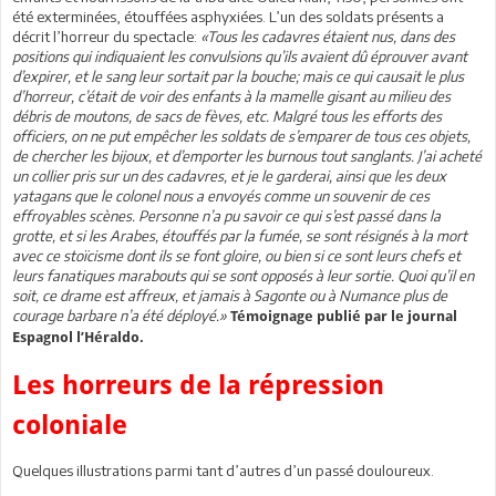
été exterminées, étouffées asphyxiées. L’un des soldats présents a
décrit l’horreur du spectacle:
«Tous les cadavres étaient nus, dans des
positions qui indiquaient les convulsions qu’ils avaient dû éprouver avant
d’expirer, et le sang leur sortait par la bouche; mais ce qui causait le plus
d’horreur, c’était de voir des enfants à la mamelle gisant au milieu des
débris de moutons, de sacs de fèves, etc. Malgré tous les efforts des
officiers, on ne put empêcher les soldats de s’emparer de tous ces objets,
de chercher les bijoux, et d’emporter les burnous tout sanglants. J’ai acheté
un collier pris sur un des cadavres, et je le garderai, ainsi que les deux
yatagans que le colonel nous a envoyés comme un souvenir de ces
effroyables scènes. Personne n’a pu savoir ce qui s’est passé dans la
grotte, et si les Arabes, étouffés par la fumée, se sont résignés à la mort
avec ce stoïcisme dont ils se font gloire, ou bien si ce sont leurs chefs et
leurs fanatiques marabouts qui se sont opposés à leur sortie. Quoi qu’il en
soit, ce drame est affreux, et jamais à Sagonte ou à Numance plus de
courage barbare n’a été déployé.»
Témoignage publié par le journal
Espagnol l’Héraldo.
Les horreurs de la répression
coloniale
Quelques illustrations parmi tant d’autres d’un passé douloureux.