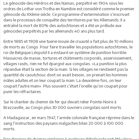
Le génocide des Héréros et des Namas, perpétré en 1904 sous les
ordres de Lothar von Trotha en Namibie est considéré comme le premier
génocide du XXème siècle. Ce programme d’extermination s’inscrivait
dans le processus de conquête des territoires par les Allemands. Il a
entraîné la mort de 80% des autochtones et a été un prélude aux
génocides perpétrés par les allemands 40 ans plus tard.
Entre 1885 et 1908 une tuerie inouïe de cruauté a fait plus de 10 millions
de morts au Congo. Pour faire travailler les populations autochtones, le
roi de Belgique Léopold II a instauré un système de punition horrible.
Massacres de masse, tortures et châtiments corporels, asservissement,
villages rasés, rien ne fut épargné aux congolais. «La punition la plus
répandue était la section de la main. Si les villages ne rendaient pas la
quantité de caoutchouc dont on avait besoin, on prenait les hommes
mâles adultes et on leur coupait la main. La deuxième fois, on leur
coupait l'autre main». Plus souvent c’était l’oreille qu’on coupait pour
punir les réfractaires.
Sur le chantier du chemin de fer qui devait relier Pointe-Noire à
Brazzaville, au Congo plus 30 000 ouvriers congolais sont morts.
A Madagascar, en mars 1947, l’armée coloniale française réprime dans le
sang l’instruction des paysans malgaches bilan 20 000 à 100 000
morts.