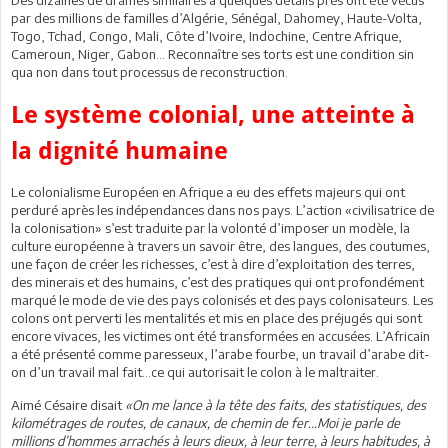
Des dizaines de drames similaires à quelques détails près ont été vécus
par des millions de familles d’Algérie, Sénégal, Dahomey, Haute-Volta,
Togo, Tchad, Congo, Mali, Côte d’Ivoire, Indochine, Centre Afrique,
Cameroun, Niger, Gabon... Reconnaître ses torts est une condition sin
qua non dans tout processus de reconstruction.
Le système colonial, une atteinte à
la dignité humaine
Le colonialisme Européen en Afrique a eu des effets majeurs qui ont
perduré après les indépendances dans nos pays. L’action «civilisatrice de
la colonisation» s’est traduite par la volonté d’imposer un modèle, la
culture européenne à travers un savoir être, des langues, des coutumes,
une façon de créer les richesses, c’est à dire d’exploitation des terres,
des minerais et des humains, c’est des pratiques qui ont profondément
marqué le mode de vie des pays colonisés et des pays colonisateurs. Les
colons ont perverti les mentalités et mis en place des préjugés qui sont
encore vivaces, les victimes ont été transformées en accusées. L’Africain
a été présenté comme paresseux, l’arabe fourbe, un travail d’arabe dit-
on d’un travail mal fait…ce qui autorisait le colon à le maltraiter.
Aimé Césaire disait
«On me lance à la tête des faits, des statistiques, des
kilométrages de routes, de canaux, de chemin de fer...Moi je parle de
millions d’hommes arrachés à leurs dieux, à leur terre, à leurs habitudes, à