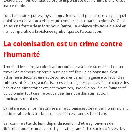
toujours au nom du rejet du projet impérialiste de l’homme blanc. C’est
inacceptable.
Tout fait croire que les pays colonisateurs n’ont pas encore perçu à quel
point la colonisation a été perçue comme un viol par les colonisés. C’est
en soi une forme de mépris pour l’autre. La violence physique n’a été en
rien comparable à la violence symbolique de l’occupation.
La colonisation est un crime contre
l’humanité
Il me faut le redire, la colonisation continuera à faire du mal tant qu’un
travail de mémoire sincère n’aura pas été fait. La colonisation s’est
acharnée à déconstruire et déconsidérer dans l’imaginaire collectif des
cultures millénaires, à mépriser ces cultures, des langues, à introduire des
habitudes alimentaires et vestimentaires, une religion…à nier l’humanité
du colonisé. Tout cela ne pouvait se faire que dans un rapport
dominants-dominés.
La référence, la norme admise par le colonisé est devenue l’homme blanc
occidental. Le travail de reconstruction est long et fastidieux.
Car comme attendu les indépendances loin d’être synonymes de
libération ont été un calvaire. Il y aurait autant à dire sur les dérives des