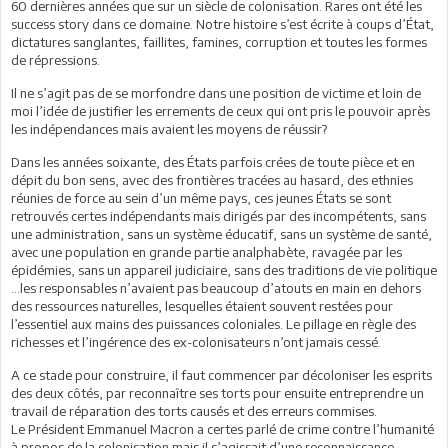
60 dernières années que sur un siècle de colonisation. Rares ont été les
success story dans ce domaine. Notre histoire s’est écrite à coups d’État,
dictatures sanglantes, faillites, famines, corruption et toutes les formes
de répressions.
Il ne s’agit pas de se morfondre dans une position de victime et loin de
moi l’idée de justifier les errements de ceux qui ont pris le pouvoir après
les indépendances mais avaient les moyens de réussir?
Dans les années soixante, des États parfois crées de toute pièce et en
dépit du bon sens, avec des frontières tracées au hasard, des ethnies
réunies de force au sein d’un même pays, ces jeunes États se sont
retrouvés certes indépendants mais dirigés par des incompétents, sans
une administration, sans un système éducatif, sans un système de santé,
avec une population en grande partie analphabète, ravagée par les
épidémies, sans un appareil judiciaire, sans des traditions de vie politique
…les responsables n’avaient pas beaucoup d’atouts en main en dehors
des ressources naturelles, lesquelles étaient souvent restées pour
l’essentiel aux mains des puissances coloniales. Le pillage en règle des
richesses et l’ingérence des ex-colonisateurs n’ont jamais cessé.
A ce stade pour construire, il faut commencer par décoloniser les esprits
des deux côtés, par reconnaître ses torts pour ensuite entreprendre un
travail de réparation des torts causés et des erreurs commises.
Le Président Emmanuel Macron a certes parlé de crime contre l’humanité
à propos de la colonisation mais il s’agissait d’une reconnaissance