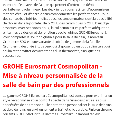
inutile d'eau chaude. La technologie GROHE EcoJoy réduit le débit d'eau
et enrichit l'eau avec de l'air, ce qui permet d'obtenir un débit
parfaitement volumineux. Les deux innovations facilitent l'économie en
matière d'eau et d'énergie sans compromettre les performances. Pour
des concepts d'intérieur holistiques, les consommateurs ont la possibilité
de choisir dans le portefeuille GROHE des céramiques GROHE BauEdge
assorties. Avec ses bords doux, la collection est en parfaite adéquation
en termes de design et de fonction avec le robinet GROHE Eurosmart.
Pour compléter la solution globale pour la salle de bain, le nouveau
Grohtherm 500 est une variante d'entrée de gamme de la famille
Grohtherm, destinée à tous ceux qui disposent d'un budget limité et qui
souhaitent profiter des avantages d'un thermostat, ainsi que des
accessoires.
GROHE Eurosmart Cosmopolitan -
Mise à niveau personnalisée de la
salle de bain par des professionnels
La gamme GROHE Eurosmart Cosmopolitan est conçue pour exprimer un
style personnalisé et un confort absolu dans l'une des parties les plus
appréciées de nos maisons. Elle permet de personnaliser la salle de bains
et de créer ainsi un environnement urbain et chic durable. Finie en chrome
brillant GROHE StarLight, la gamme Eurosmart Cosmopolitan est