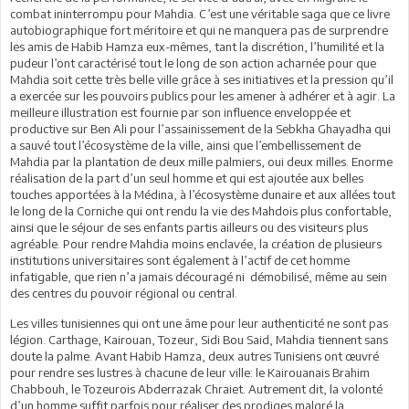
combat ininterrompu pour Mahdia. C’est une véritable saga que ce livre
autobiographique fort méritoire et qui ne manquera pas de surprendre
les amis de Habib Hamza eux-mêmes, tant la discrétion, l’humilité et la
pudeur l’ont caractérisé tout le long de son action acharnée pour que
Mahdia soit cette très belle ville grâce à ses initiatives et la pression qu’il
a exercée sur les pouvoirs publics pour les amener à adhérer et à agir. La
meilleure illustration est fournie par son influence enveloppée et
productive sur Ben Ali pour l’assainissement de la Sebkha Ghayadha qui
a sauvé tout l’écosystème de la ville, ainsi que l’embellissement de
Mahdia par la plantation de deux mille palmiers, oui deux milles. Enorme
réalisation de la part d’un seul homme et qui est ajoutée aux belles
touches apportées à la Médina, à l’écosystème dunaire et aux allées tout
le long de la Corniche qui ont rendu la vie des Mahdois plus confortable,
ainsi que le séjour de ses enfants partis ailleurs ou des visiteurs plus
agréable. Pour rendre Mahdia moins enclavée, la création de plusieurs
institutions universitaires sont également à l’actif de cet homme
infatigable, que rien n’a jamais découragé ni démobilisé, même au sein
des centres du pouvoir régional ou central.
Les villes tunisiennes qui ont une âme pour leur authenticité ne sont pas
légion. Carthage, Kairouan, Tozeur, Sidi Bou Said, Mahdia tiennent sans
doute la palme. Avant Habib Hamza, deux autres Tunisiens ont œuvré
pour rendre ses lustres à chacune de leur ville: le Kairouanais Brahim
Chabbouh, le Tozeurois Abderrazak Chraiet. Autrement dit, la volonté
d’un homme suffit parfois pour réaliser des prodiges malgré la