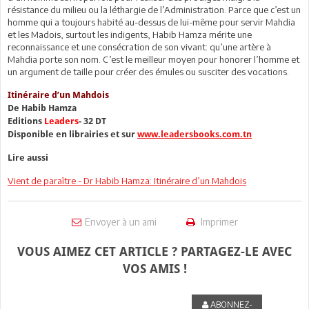
résistance du milieu ou la léthargie de l’Administration. Parce que c’est un
homme qui a toujours habité au-dessus de lui-même pour servir Mahdia
et les Madois, surtout les indigents, Habib Hamza mérite une
reconnaissance et une consécration de son vivant: qu’une artère à
Mahdia porte son nom. C’est le meilleur moyen pour honorer l’homme et
un argument de taille pour créer des émules ou susciter des vocations.
Itinéraire d’un Mahdois
De Habib Hamza
Editions
Leaders
- 32 DT
Disponible en librairies et sur
www.leadersbooks.com.tn
Lire aussi
Vient de paraître - Dr Habib Hamza: Itinéraire d’un Mahdois
Envoyer à un ami
Imprimer
VOUS AIMEZ CET ARTICLE ? PARTAGEZ-LE AVEC
VOS AMIS !
ABONNEZ-