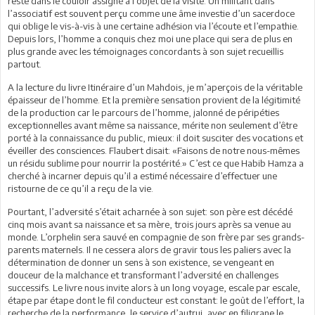
reste dans le couloir assigné à l’objet de la visite. Un militant dans
l’associatif est souvent perçu comme une âme investie d’un sacerdoce
qui oblige le vis-à-vis à une certaine adhésion via l’écoute et l’empathie.
Depuis lors, l’homme a conquis chez moi une place qui sera de plus en
plus grande avec les témoignages concordants à son sujet recueillis
partout.
A la lecture du livre Itinéraire d’un Mahdois, je m’aperçois de la véritable
épaisseur de l’homme. Et la première sensation provient de la légitimité
de la production car le parcours de l’homme, jalonné de péripéties
exceptionnelles avant même sa naissance, mérite non seulement d’être
porté à la connaissance du public, mieux: il doit susciter des vocations et
éveiller des consciences. Flaubert disait: «Faisons de notre nous-mêmes
un résidu sublime pour nourrir la postérité.» C’est ce que Habib Hamza a
cherché à incarner depuis qu’il a estimé nécessaire d’effectuer une
ristourne de ce qu’il a reçu de la vie.
Pourtant, l’adversité s’était acharnée à son sujet: son père est décédé
cinq mois avant sa naissance et sa mère, trois jours après sa venue au
monde. L’orphelin sera sauvé en compagnie de son frère par ses grands-
parents maternels. Il ne cessera alors de gravir tous les paliers avec la
détermination de donner un sens à son existence, se vengeant en
douceur de la malchance et transformant l’adversité en challenges
successifs. Le livre nous invite alors à un long voyage, escale par escale,
étape par étape dont le fil conducteur est constant: le goût de l’effort, la
recherche de la performance, le service d’autrui, avec en filigrane le