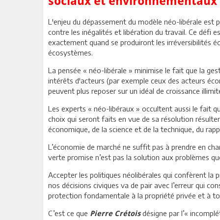
sociaux et environnementaux n
L'enjeu du dépassement du modèle néo-libérale est po
contre les inégalités et libération du travail. Ce défi 
exactement quand se produiront les irréversibilités é
écosystèmes.
La pensée « néo-libérale » minimise le fait que la ges
intérêts d'acteurs (par exemple ceux des acteurs éc
peuvent plus reposer sur un idéal de croissance illimi
Les experts « néo-libéraux » occultent aussi le fait
choix qui seront faits en vue de sa résolution résul
économique, de la science et de la technique, du rappo
L’économie de marché ne suffit pas à prendre en charg
verte promise n’est pas la solution aux problèmes qu
Accepter les politiques néolibérales qui confèrent la
nos décisions civiques va de pair avec l’erreur qui c
protection fondamentale à la propriété privée et à t
C’est ce que
désigne par l’« incompl
Pierre Crétois