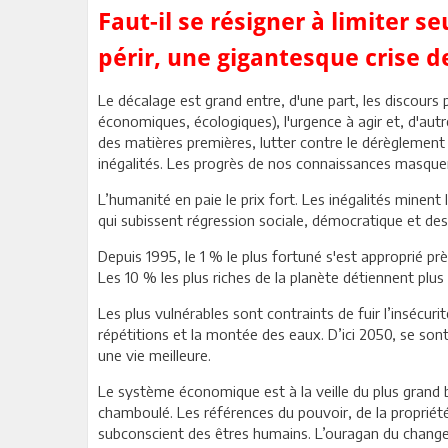
Faut-il se résigner à limiter s
périr, une gigantesque crise de
Le décalage est grand entre, d'une part, les discours p
économiques, écologiques), l'urgence à agir et, d'autre
des matières premières, lutter contre le dérèglement c
inégalités. Les progrès de nos connaissances masquen
L’humanité en paie le prix fort. Les inégalités minent
qui subissent régression sociale, démocratique et de
Depuis 1995, le 1 % le plus fortuné s'est approprié pr
Les 10 % les plus riches de la planète détiennent plu
Les plus vulnérables sont contraints de fuir l’insécuri
répétitions et la montée des eaux. D’ici 2050, se son
une vie meilleure.
Le système économique est à la veille du plus grand 
chamboulé. Les références du pouvoir, de la propriété
subconscient des êtres humains. L’ouragan du chan