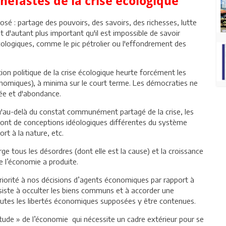
éfastes de la crise écologique
sé : partage des pouvoirs, des savoirs, des richesses, lutte
est d'autant plus important qu'il est impossible de savoir
cologiques, comme le pic pétrolier ou l'effondrement des
tion politique de la crise écologique heurte forcément les
onomiques), à minima sur le court terme. Les démocraties ne
tée et d'abondance.
 qu'au-delà du constat communément partagé de la crise, les
teront de conceptions idéologiques différentes du système
rt à la nature, etc.
e tous les désordres (dont elle est la cause) et la croissance
e l’économie a produite.
 priorité à nos décisions d’agents économiques par rapport à
onsiste à occulter les biens communs et à accorder une
outes les libertés économiques supposées y être contenues.
étude » de l’économie qui nécessite un cadre extérieur pour se