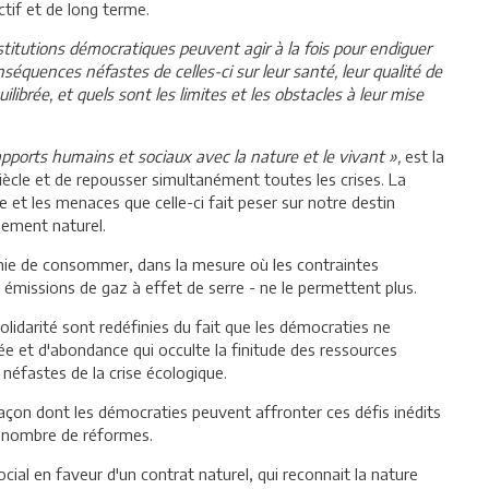
ctif et de long terme.
titutions démocratiques peuvent agir à la fois pour endiguer
nséquences néfastes de celles-ci sur leur santé, leur qualité de
uilibrée, et quels sont les limites et les obstacles à leur mise
apports humains et sociaux avec la nature et le vivant »,
est la
siècle et de repousser simultanément toutes les crises. La
e et les menaces que celle-ci fait peser sur notre destin
nement naturel.
nfinie de consommer, dans la mesure où les contraintes
 émissions de gaz à effet de serre - ne le permettent plus.
solidarité sont redéfinies du fait que les démocraties ne
tée et d'abondance qui occulte la finitude des ressources
néfastes de la crise écologique.
 façon dont les démocraties peuvent affronter ces défis inédits
n nombre de réformes.
cial en faveur d'un contrat naturel, qui reconnait la nature