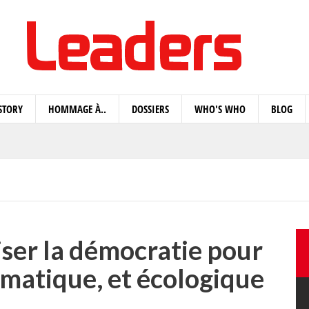
STORY
HOMMAGE À..
DOSSIERS
WHO'S WHO
BLOG
iser la démocratie pour
limatique, et écologique