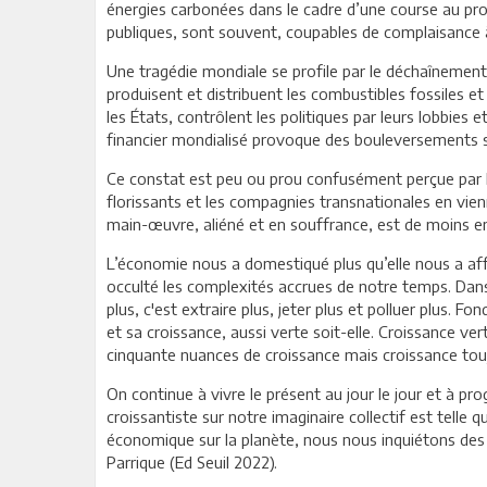
énergies carbonées dans le cadre d’une course au pro
publiques, sont souvent, coupables de complaisance à
Une tragédie mondiale se profile par le déchaînement i
produisent et distribuent les combustibles fossiles et
les États, contrôlent les politiques par leurs lobbies e
financier mondialisé provoque des bouleversements sa
Ce constat est peu ou prou confusément perçue par le
florissants et les compagnies transnationales en vienn
main-œuvre, aliéné et en souffrance, est de moins 
L’économie nous a domestiqué plus qu’elle nous a affr
occulté les complexités accrues de notre temps. Dans
plus, c'est extraire plus, jeter plus et polluer plus
et sa croissance, aussi verte soit-elle. Croissance vert
cinquante nuances de croissance mais croissance tou
On continue à vivre le présent au jour le jour et à p
croissantiste sur notre imaginaire collectif est telle
économique sur la planète, nous nous inquiétons des
Parrique (Ed Seuil 2022).