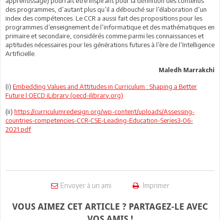
apprentissage) pourrait être inspirant pour la définition des contenus
des programmes, d’autant plus qu’il a débouché sur l’élaboration d’un
index des compétences. Le CCR a aussi fait des propositions pour les
programmes d’enseignement de l’informatique et des mathématiques en
primaire et secondaire, considérés comme parmi les connaissances et
aptitudes nécessaires pour les générations futures à l’ère de l’Intelligence
Artificielle.
Maledh Marrakchi
(i)
Embedding Values and Attitudes in Curriculum : Shaping a Better
Future | OECD iLibrary (oecd-ilibrary.org)
(ii)
https://curriculumredesign.org/wp-content/uploads/Assessing-
countries-competencies-CCR-CSE-Leading-Education-Series3-06-
2021.pdf
Envoyer à un ami
Imprimer
VOUS AIMEZ CET ARTICLE ? PARTAGEZ-LE AVEC
VOS AMIS !