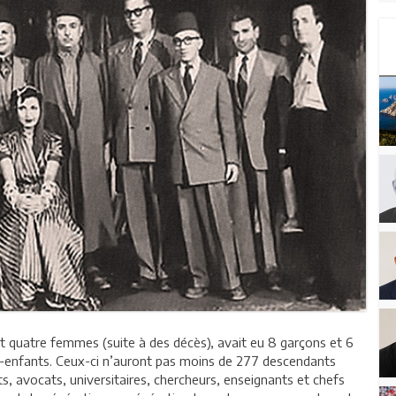
quatre femmes (suite à des décès), avait eu 8 garçons et 6
its-enfants. Ceux-ci n’auront pas moins de 277 descendants
ts, avocats, universitaires, chercheurs, enseignants et chefs