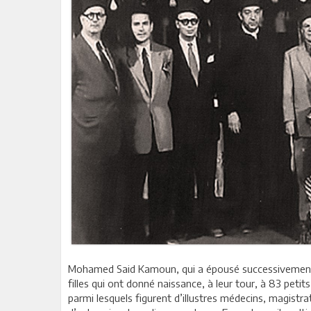
Mohamed Said Kamoun, qui a épousé successivement 
filles qui ont donné naissance, à leur tour, à 83 pet
parmi lesquels figurent d’illustres médecins, magistra