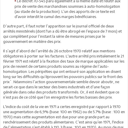
Le décret 70-545 paru également à la même date et relatif aux
•
prix de vente des marchandises soumises à auto-homologation
(au stade de la production). L’un des apports de ce texte est
d'avoir interdit le cumul des marges bénéficiaires.
D’autre part, il faut noter l’apparition sur le journal officiel de deux
arrêtés ministériels (dont l'un a dû être abrogé en l’espace de 7 mois) et
qui complètent pour l’instant la série de mesures prises par le
gouvernement en matière des prix.
Il s’agit d’abord de l’arrêté du 26 octobre 1970 relatif aux mentions
obligatoires à porter sur les factures. L'autre arrêté pris initialement le 21
février 1971 est relatif à la fixation des taux de marque applicables sur les
prix de revient de certains produits soumis au régime de l’auto-
homologation. Les péripéties qui ont entouré son application en disent
long sur les difficultés qu’éprouvent les pouvoirs publics sur le front des
prix`. Néanmoins l’action gouvernementale semble devoir aboutir, ne
serait-ce que dans le secteur des biens industriels et d’une façon
générale dans celui des produits transformés. Or, il est évident que ce
n’est pas de ce côté que l’on enregistre les fortes baisses des prix.
L'indice du coût de la vie en 1971 a certes enregistré par rapport à 1970
une augmentation de 6,9% (base: 100 en 1962) ou de 5.7% (base : 100 en
1970) mais cette augmentation est due pour une grande part au
renchérissement des produits alimentaires. C’est ainsi qu’en 1971, l'indice
de l’alimentation s’est établi à 110,3 (base : 100 en 1970). Au mois de mai