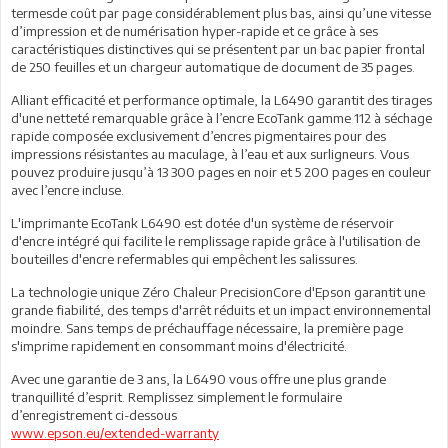
termesde coût par page considérablement plus bas, ainsi qu’une vitesse
d’impression et de numérisation hyper-rapide et ce grâce à ses
caractéristiques distinctives qui se présentent par un bac papier frontal
de 250 feuilles et un chargeur automatique de document de 35 pages.
Alliant efficacité et performance optimale, la L6490 garantit des tirages
d'une netteté remarquable grâce à l’encre EcoTank gamme 112 à séchage
rapide composée exclusivement d’encres pigmentaires pour des
impressions résistantes au maculage, à l’eau et aux surligneurs. Vous
pouvez produire jusqu’à 13 300 pages en noir et 5 200 pages en couleur
avec l’encre incluse.
L'imprimante EcoTank L6490 est dotée d'un système de réservoir
d'encre intégré qui facilite le remplissage rapide grâce à l'utilisation de
bouteilles d'encre refermables qui empêchent les salissures.
La technologie unique Zéro Chaleur PrecisionCore d'Epson garantit une
grande fiabilité, des temps d'arrêt réduits et un impact environnemental
moindre. Sans temps de préchauffage nécessaire, la première page
s'imprime rapidement en consommant moins d'électricité.
Avec une garantie de 3 ans, la L6490 vous offre une plus grande
tranquillité d’esprit. Remplissez simplement le formulaire
d’enregistrement ci-dessous
www.epson.eu/extended-warranty