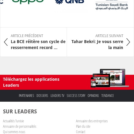
ARTICLE PRÉCÉDENT
ARTICLE SUIVANT
La BCE réitère son cycle de
Tahar Bekri: Je vous serre
resserrement record ...
la main
Téléchargez les applications
Leaders
PARTENAIRES
DOSSIERS
LEADERS TV
SUCCESS STORY
OPINIONS
TENDANCE
SUR LEADERS
Actualités Tunisie
Annuaire des entreprises
Annuaire de personnalités
Plan du site
Qui sommes nous
Contact