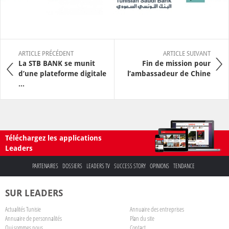
ARTICLE PRÉCÉDENT
ARTICLE SUIVANT
La STB BANK se munit
Fin de mission pour
d’une plateforme digitale
l’ambassadeur de Chine
...
Téléchargez les applications
Leaders
PARTENAIRES
DOSSIERS
LEADERS TV
SUCCESS STORY
OPINIONS
TENDANCE
SUR LEADERS
Actualités Tunisie
Annuaire des entreprises
Annuaire de personnalités
Plan du site
Qui sommes nous
Contact