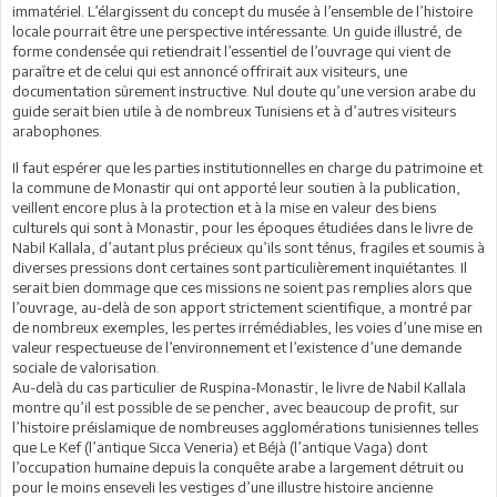
immatériel. L’élargissent du concept du musée à l’ensemble de l’histoire
locale pourrait être une perspective intéressante. Un guide illustré, de
forme condensée qui retiendrait l’essentiel de l’ouvrage qui vient de
paraître et de celui qui est annoncé offrirait aux visiteurs, une
documentation sûrement instructive. Nul doute qu’une version arabe du
guide serait bien utile à de nombreux Tunisiens et à d’autres visiteurs
arabophones.
Il faut espérer que les parties institutionnelles en charge du patrimoine et
la commune de Monastir qui ont apporté leur soutien à la publication,
veillent encore plus à la protection et à la mise en valeur des biens
culturels qui sont à Monastir, pour les époques étudiées dans le livre de
Nabil Kallala, d’autant plus précieux qu’ils sont ténus, fragiles et soumis à
diverses pressions dont certaines sont particulièrement inquiétantes. Il
serait bien dommage que ces missions ne soient pas remplies alors que
l’ouvrage, au-delà de son apport strictement scientifique, a montré par
de nombreux exemples, les pertes irrémédiables, les voies d’une mise en
valeur respectueuse de l’environnement et l’existence d’une demande
sociale de valorisation.
Au-delà du cas particulier de Ruspina-Monastir, le livre de Nabil Kallala
montre qu’il est possible de se pencher, avec beaucoup de profit, sur
l’histoire préislamique de nombreuses agglomérations tunisiennes telles
que Le Kef (l’antique Sicca Veneria) et Béjà (l’antique Vaga) dont
l’occupation humaine depuis la conquête arabe a largement détruit ou
pour le moins enseveli les vestiges d’une illustre histoire ancienne