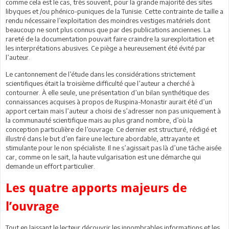
comme cela est le cas, très souvent, pour la grande majorité des sites
libyques et /ou phénico-puniques de la Tunisie. Cette contrainte de taille a
rendu nécessaire l’exploitation des moindres vestiges matériels dont
beaucoup ne sont plus connus que par des publications anciennes. La
rareté de la documentation pouvait faire craindre la surexploitation et
les interprétations abusives. Ce piège a heureusement été évité par
l’auteur.
Le cantonnement de l’étude dans les considérations strictement
scientifiques était la troisième difficulté que l’auteur a cherché à
contourner. À elle seule, une présentation d’un bilan synthétique des
connaissances acquises à propos de Ruspina-Monastir aurait été d’un
apport certain mais l’auteur a choisi de s’adresser non pas uniquement à
la communauté scientifique mais au plus grand nombre, d’où la
conception particulière de l’ouvrage. Ce dernier est structuré, rédigé et
illustré dans le but d’en faire une lecture abordable, attrayante et
stimulante pour le non spécialiste. Il ne s’agissait pas là d’une tâche aisée
car, comme on le sait, la haute vulgarisation est une démarche qui
demande un effort particulier.
Les quatre apports majeurs de
l’ouvrage
Tout en laissant le lecteur découvrir les innombrables informations et les