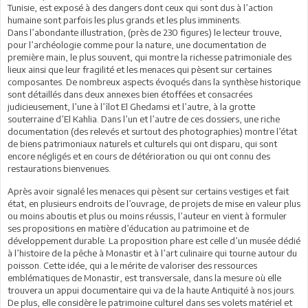
Tunisie, est exposé à des dangers dont ceux qui sont dus à l’action
humaine sont parfois les plus grands et les plus imminents.
Dans l’abondante illustration, (près de 230 figures) le lecteur trouve,
pour l’archéologie comme pour la nature, une documentation de
première main, le plus souvent, qui montre la richesse patrimoniale des
lieux ainsi que leur fragilité et les menaces qui pèsent sur certaines
composantes. De nombreux aspects évoqués dans la synthèse historique
sont détaillés dans deux annexes bien étoffées et consacrées
judicieusement, l’une à l’îlot El Ghedamsi et l’autre, à la grotte
souterraine d’El Kahlia. Dans l’un et l’autre de ces dossiers, une riche
documentation (des relevés et surtout des photographies) montre l’état
de biens patrimoniaux naturels et culturels qui ont disparu, qui sont
encore négligés et en cours de détérioration ou qui ont connu des
restaurations bienvenues.
Après avoir signalé les menaces qui pèsent sur certains vestiges et fait
état, en plusieurs endroits de l’ouvrage, de projets de mise en valeur plus
ou moins aboutis et plus ou moins réussis, l’auteur en vient à formuler
ses propositions en matière d’éducation au patrimoine et de
développement durable. La proposition phare est celle d’un musée dédié
à l’histoire de la pêche à Monastir et à l’art culinaire qui tourne autour du
poisson. Cette idée, qui a le mérite de valoriser des ressources
emblématiques de Monastir, est transversale, dans la mesure où elle
trouvera un appui documentaire qui va de la haute Antiquité à nos jours.
De plus, elle considère le patrimoine culturel dans ses volets matériel et