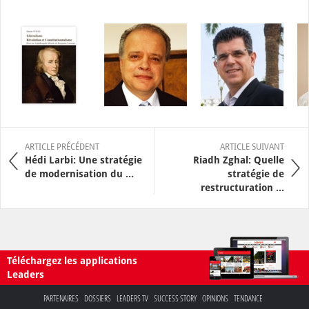
ARTICLE PRÉCÉDENT
ARTICLE SUIVANT
Hédi Larbi: Une stratégie
Riadh Zghal: Quelle
de modernisation du ...
stratégie de
restructuration ...
Téléchargez les applications
Leaders
PARTENAIRES
DOSSIERS
LEADERS TV
SUCCESS STORY
OPINIONS
TENDANCE