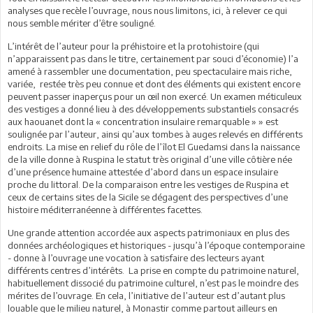
analyses que recèle l’ouvrage, nous nous limitons, ici, à relever ce qui
nous semble mériter d’être souligné.
L’intérêt de l’auteur pour la préhistoire et la protohistoire (qui
n’apparaissent pas dans le titre, certainement par souci d’économie) l’a
amené à rassembler une documentation, peu spectaculaire mais riche,
variée, restée très peu connue et dont des éléments qui existent encore
peuvent passer inaperçus pour un œil non exercé. Un examen méticuleux
des vestiges a donné lieu à des développements substantiels consacrés
aux haouanet dont la « concentration insulaire remarquable » » est
soulignée par l’auteur, ainsi qu’aux tombes à auges relevés en différents
endroits. La mise en relief du rôle de l’îlot El Guedamsi dans la naissance
de la ville donne à Ruspina le statut très original d’une ville côtière née
d’une présence humaine attestée d’abord dans un espace insulaire
proche du littoral. De la comparaison entre les vestiges de Ruspina et
ceux de certains sites de la Sicile se dégagent des perspectives d’une
histoire méditerranéenne à différentes facettes.
Une grande attention accordée aux aspects patrimoniaux en plus des
données archéologiques et historiques - jusqu’à l’époque contemporaine
- donne à l’ouvrage une vocation à satisfaire des lecteurs ayant
différents centres d’intérêts. La prise en compte du patrimoine naturel,
habituellement dissocié du patrimoine culturel, n’est pas le moindre des
mérites de l’ouvrage. En cela, l’initiative de l’auteur est d’autant plus
louable que le milieu naturel, à Monastir comme partout ailleurs en