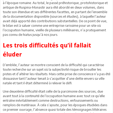
à l’époque romaine. Au total, le passé préhistorique, protohistorique et
antique de Ruspina-Monastir aura été abordé en deux volumes, dans
toute son étendue et ses différentes facettes, en partant de l’ensemble
de la documentation disponible (sources et études), à laquelle l’auteur
avait déjà apporté des contributions substantielles. De ce point de vue,
le bilan est à saluer comme une entreprise rarissime pour un site où
l’occupation humaine, vieille de plusieurs millénaires, n’a pratiquement
pas connu de hiatus jusqu’à nos jours.
Les trois difficultés qu’il fallait
éluder
D’emblée, l’auteur se montre conscient de la difficulté qui caractérise
toute recherche sur un sujet où la subjectivité risque de brouiller les
pistes et d’altérer les résultats. Mais cette prise de conscience n’a pas été
dissuasive tant l’auteur tenait à s’acquitter d’une dette envers sa ville
natale et tant il était déterminé à relever le défi.
Une deuxième difficulté était celle de la parcimonie des sources, due
avant tout à la continuité de l’occupation humaine avec tout ce qu’elle
entraîne inévitablement comme destructions, enfouissements ou
remplois de matériaux. À cela s’ajoute, pour les époques étudiées dans
ce premier ouvrage, l’absence quasi totale des témoignages littéraires