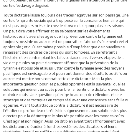
sorte d’esclavage déguisé.
Toute dictature laisse toujours des traces négatives sur son passage. Une
sorte d’emprunte sociale qui a trop pesé sur la conscience humaine qui
n’est pas toujours présente chez le citoyen et ce pour plusieurs raisons.
On peut dire voire affirmer et en se basant sur les événements
historiques à travers les âges que la prévention contre la tyrannie est
toujours possible ou autrement on pourrait en faire un événement réel et
applicable ; et qu’il est même possible d’empêcher que de nouvelles ne
renaissent des cendres de celles qui sont tombées. En se référant à
l’histoire et en contemplant les faits sociaux dans diverses étapes de la
vie des peuples on peut clairement affirmer que la prévention de la
tyrannie est possible et aussi lutter contre la tyrannie avec des moyens
pacifiques est envisageable et pourront donner des résultats positifs ou
autrement mettre hors combat cette dite dictature. Mais la plus
importante question pour les peuples opprimés est la suivante : quelles
solutions qui mènent au sucés pour bien anéantir une dictature avec les
moindre couts. Une question qui exige beaucoup de réflexions et une
stratégie et des tactiques en temps réel avec une conscience sans faille ni
égoïsme. Avant tout attaque contre la dictature il est nécessaire de
l’étudier en profondeur et réfléchir soigneusement aux solutions les plus
directes pour la désintégrer le plus tôt possible avec les mondes coûts.
C’est agir et non réagir. Aussi on dit bien avant tout affrontement avec
les dictateurs d’étudier à fond les systèmes des dictateurs et leurs
stratégies. Aussi il ne suffit pas de détruire une dictature mais il faut