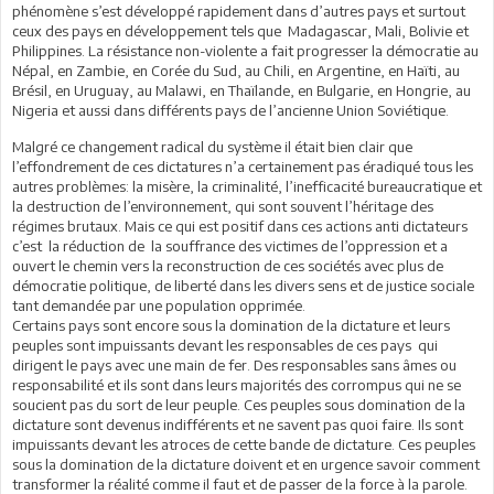
phénomène s’est développé rapidement dans d’autres pays et surtout
ceux des pays en développement tels que Madagascar, Mali, Bolivie et
Philippines. La résistance non-violente a fait progresser la démocratie au
Népal, en Zambie, en Corée du Sud, au Chili, en Argentine, en Haïti, au
Brésil, en Uruguay, au Malawi, en Thaïlande, en Bulgarie, en Hongrie, au
Nigeria et aussi dans différents pays de l’ancienne Union Soviétique.
Malgré ce changement radical du système il était bien clair que
l’effondrement de ces dictatures n’a certainement pas éradiqué tous les
autres problèmes: la misère, la criminalité, l’inefficacité bureaucratique et
la destruction de l’environnement, qui sont souvent l’héritage des
régimes brutaux. Mais ce qui est positif dans ces actions anti dictateurs
c’est la réduction de la souffrance des victimes de l’oppression et a
ouvert le chemin vers la reconstruction de ces sociétés avec plus de
démocratie politique, de liberté dans les divers sens et de justice sociale
tant demandée par une population opprimée.
Certains pays sont encore sous la domination de la dictature et leurs
peuples sont impuissants devant les responsables de ces pays qui
dirigent le pays avec une main de fer. Des responsables sans âmes ou
responsabilité et ils sont dans leurs majorités des corrompus qui ne se
soucient pas du sort de leur peuple. Ces peuples sous domination de la
dictature sont devenus indifférents et ne savent pas quoi faire. Ils sont
impuissants devant les atroces de cette bande de dictature. Ces peuples
sous la domination de la dictature doivent et en urgence savoir comment
transformer la réalité comme il faut et de passer de la force à la parole.