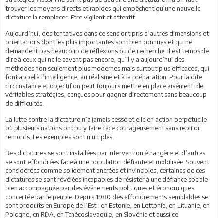
trouver les moyens directs et rapides qui empêchent qu’une nouvelle
dictature la remplacer. Etre vigilent et attentif.
Aujourd’hui, des tentatives dans ce sens ont pris d’autres dimensions et
orientations dont les plus importantes sont bien connues et qui ne
demandent pas beaucoup de réflexions ou de recherche. Il est temps de
dire à ceux qui ne le savent pas encore, qu’il y a aujourd’hui des
méthodes non seulement plus modernes mais surtout plus efficaces, qui
font appel à l’intelligence, au réalisme et à la préparation. Pour la dite
circonstance et objectif on peut toujours mettre en place aisément de
véritables stratégies, conçues pour gagner directement sans beaucoup
de difficultés.
La lutte contre la dictature n’a jamais cessé et elle en action perpétuelle
où plusieurs nations ont pu y faire face courageusement sans repli ou
remords. Les exemples sont multiples.
Des dictatures se sont installées par intervention étrangère et d’autres
se sont effondrées face à une population défiante et mobilisée. Souvent
considérées comme solidement ancrées et invincibles, certaines de ces
dictatures se sont révélées incapables de résister à une défiance sociale
bien accompagnée par des événements politiques et économiques
concertée par le peuple. Depuis 1980 des effondrements semblables se
sont produits en Europe de l’Est : en Estonie, en Lettonie, en Lituanie, en
Pologne, en RDA, en Tchécoslovaquie, en Slovénie et aussi ce