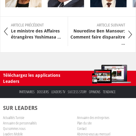
ARTICLE PRÉCÉDENT
ARTICLE SUIVANT
Le ministre des Affaires
Nouredine Ben Mansour:
étrangères Yoshimasa ...
Comment faire disparaitre
...
Téléchargez les applications
Leaders
PARTENAIRES
DOSSIERS
LEADERS TV
SUCCESS STORY
OPINIONS
TENDANCE
SUR LEADERS
Actualités Tunisie
Annuaire des entreprises
Annuaire de personnalités
Plan du site
Qui sommes nous
Contact
Leaders Mobile
Abonnez-vous au mensuel