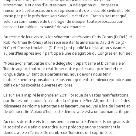
Mozambique et dans d’autres pays. La délégation du Congress a
rencontré à cette occasion des représentants de la société civile et a été
reçue par par le président Kais Saïed. Le chef de l'Etat n'a pas manqué,
selon un communiqué de Carthage, de dissiper toute préoccupation,
brossant un tableau exhaustif de sa démarche
Au terme de leur visite, « les sénateurs américains Chris Coons (D-Del.) et
Rob Portman (R-Ohio) et les représentants américains David Price (D-
N.C.) et Chrissy Houlahan (D-Penn.) ont publié la déclaration suivante
aujourd'hui après avoir participé à une délégation du Congrès en Tunisie :
"Nous avons fait partie d'une délégation bipartisane et bicamérale en
Tunisie aujourd'hui pour réaffirmer notre partenariat profond et de
longue date. En tant que partenaires, nous devons nous tenir
mutuellement responsables de nos engagements et mieux répondre aux
défis de nos sociétés ouvertes et libres.
La Tunisie a inspiré le monde en 2011, lorsque de vastes manifestations
pacifiques ont conduit à la chute du régime de Ben Ali, mettant fin à des
décennies de régime autoritaire et lançant une nouvelle ère de liberté et
de démocratie. Aujourd'hui, cette démocratie est à un tournant critique.
Au cours de notre visite, nous avons rencontré d'éminents dirigeants de
la société civile afin d'entendre leurs préoccupations concernant la
démocratie en Tunisie. De nombreux Tunisiens ont exprimé leur