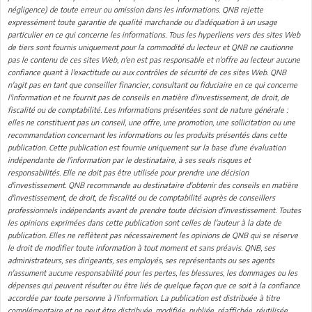
négligence) de toute erreur ou omission dans les informations. QNB rejette
expressément toute garantie de qualité marchande ou d'adéquation à un usage
particulier en ce qui concerne les informations. Tous les hyperliens vers des sites Web
de tiers sont fournis uniquement pour la commodité du lecteur et QNB ne cautionne
pas le contenu de ces sites Web, n'en est pas responsable et n'offre au lecteur aucune
confiance quant à l'exactitude ou aux contrôles de sécurité de ces sites Web. QNB
n'agit pas en tant que conseiller financier, consultant ou fiduciaire en ce qui concerne
l'information et ne fournit pas de conseils en matière d'investissement, de droit, de
fiscalité ou de comptabilité. Les Informations présentées sont de nature générale :
elles ne constituent pas un conseil, une offre, une promotion, une sollicitation ou une
recommandation concernant les informations ou les produits présentés dans cette
publication. Cette publication est fournie uniquement sur la base d'une évaluation
indépendante de l'information par le destinataire, à ses seuls risques et
responsabilités. Elle ne doit pas être utilisée pour prendre une décision
d'investissement. QNB recommande au destinataire d'obtenir des conseils en matière
d'investissement, de droit, de fiscalité ou de comptabilité auprès de conseillers
professionnels indépendants avant de prendre toute décision d'investissement. Toutes
les opinions exprimées dans cette publication sont celles de l'auteur à la date de
publication. Elles ne reflètent pas nécessairement les opinions de QNB qui se réserve
le droit de modifier toute information à tout moment et sans préavis. QNB, ses
administrateurs, ses dirigeants, ses employés, ses représentants ou ses agents
n'assument aucune responsabilité pour les pertes, les blessures, les dommages ou les
dépenses qui peuvent résulter ou être liés de quelque façon que ce soit à la confiance
accordée par toute personne à l'information. La publication est distribuée à titre
complémentaire et ne peut être distribuée, modifiée, publiée, réaffichée, réutilisée,