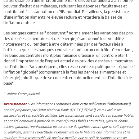
La persistance d'une inflation alimentaire élevée continuera à affaiblir le
pouvoir d'achat des ménages, réduisant les dépenses facultatives et
contribuant à la stagnation du PIB mondial. Par ailleurs, la persistance
d'une inflation alimentaire élevée réduira et retardera la baisse de
l'inflation globale.
Les banques centrales " observent " normalement les variations des prix
des denrées alimentaires et de l'énergie, étant donné leur volatilité
notoirement qui tendent à être déterminées par des facteurs liés à
l'offre. au quel , les banques centrales n'ont aucun contrôle . Cependant,
les banques centrales n'ont plus l’aisance d’assurer un contrôle étant
donné l'importance de l'impact actuel des prix des denrées alimentaires
sur l'inflation. Par conséquent, elles resserrent leur politique en réponse à
l'inflation "globale" (comprenant à la fois les denrées alimentaires et
l'énergie), plutôt que de se concentrer habituellement sur l'inflation "de
base".
* auteur Correspondant
Les informations contenues dans cette publication ("Informations")
Avertissement :
ont été préparées par Qatar National Bank (Q.P.S.C.) ("QNB"), ce qui inclut ses
succursales et ses sociétés affiliées. Les informations sont considérées comme fiables
et ont été obtenues à partir de sources réputées fiables ; toutefois, QNB ne donne
aucune garantie, représentation ou assurance de quelque nature que ce soit, expresse
ou implicite, quant à l'exactitude, l'exhaustivité ou la fiabilité des informations et ne
peut être tenue responsable de quelque manière que ce soit (y compris en cas de