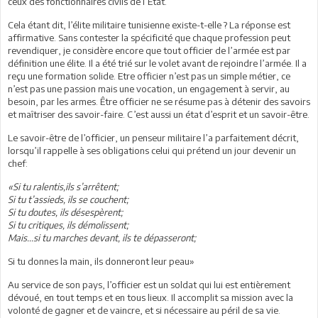
ceux des fonctionnaires civils de l’État.
Cela étant dit, l’élite militaire tunisienne existe-t-elle ? La réponse est
affirmative. Sans contester la spécificité que chaque profession peut
revendiquer, je considère encore que tout officier de l’armée est par
définition une élite. Il a été trié sur le volet avant de rejoindre l’armée. Il a
reçu une formation solide. Etre officier n’est pas un simple métier, ce
n’est pas une passion mais une vocation, un engagement à servir, au
besoin, par les armes. Être officier ne se résume pas à détenir des savoirs
et maîtriser des savoir-faire. C’est aussi un état d’esprit et un savoir-être.
Le savoir-être de l’officier, un penseur militaire l’a parfaitement décrit,
lorsqu’il rappelle à ses obligations celui qui prétend un jour devenir un
chef:
«Si tu ralentis,ils s’arrêtent;
Si tu t’assieds, ils se couchent;
Si tu doutes, ils désespèrent;
Si tu critiques, ils démolissent;
Mais...si tu marches devant, ils te dépasseront;
Si tu donnes la main, ils donneront leur peau»
Au service de son pays, l’officier est un soldat qui lui est entièrement
dévoué, en tout temps et en tous lieux. Il accomplit sa mission avec la
volonté de gagner et de vaincre, et si nécessaire au péril de sa vie.