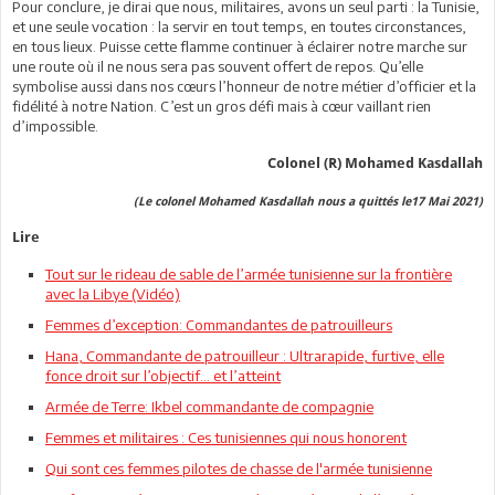
Pour conclure, je dirai que nous, militaires, avons un seul parti : la Tunisie,
et une seule vocation : la servir en tout temps, en toutes circonstances,
en tous lieux. Puisse cette flamme continuer à éclairer notre marche sur
une route où il ne nous sera pas souvent offert de repos. Qu’elle
symbolise aussi dans nos cœurs l’honneur de notre métier d’officier et la
fidélité à notre Nation. C’est un gros défi mais à cœur vaillant rien
d’impossible.
Colonel (R) Mohamed Kasdallah
(Le colonel Mohamed Kasdallah nous a quittés le17 Mai 2021)
Lire
Tout sur le rideau de sable de l’armée tunisienne sur la frontière
avec la Libye (Vidéo)
Femmes d’exception: Commandantes de patrouilleurs
Hana, Commandante de patrouilleur : Ultrarapide, furtive, elle
fonce droit sur l’objectif... et l’atteint
Armée de Terre: Ikbel commandante de compagnie
Femmes et militaires : Ces tunisiennes qui nous honorent
Qui sont ces femmes pilotes de chasse de l'armée tunisienne