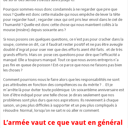
Pourquoi sommes-nous donc condamnés à ne regarder que pire que
nous ? Quelle est donc cette maladie qui nous empêche de lever la tête
pour regarder haut ; regarder ceux qui ont pris leur envol dans le ciel de
l’humanité ? Quelle est donc cette chose qui nous maintient collés à la
mouise (misère) depuis soixante ans ?
Si nous posons ces quelques questions, ce n’est pas pour cracher dans la
soupe, comme on dit, car il faudrait rester positif et ne pas être aveugle
doublé d’ingrat pour oser nier que des efforts aient été faits...et de très
grands efforts. Mais on pose ces questions pour dire que l’efficacité a
manqué. Elle a toujours manqué. Tout ce que nous avons entrepris n’a
pas fini en queue de poisson ! Est-ce parce que nous ne faisons pas bien
les choses ?
Comment pourrions-nous le faire alors que les responsabilités ne sont
pas attribuées en fonction des compétences ou du mérite ? ... Et je
m’arrête là pour éviter toute polémique. Un soixantième anniversaire est
loin d’être indiqué pour une telle chose. Je dirais seulement que nos
problèmes sont plus durs que nos aspirations. Ils reviennent à chaque
saison, un peu plus difficiles à supporter et un peu plus compliqués à
résoudre. Normal, lorsqu’on ne sait ni où aller ni comment.
L’armée vaut ce que vaut en général