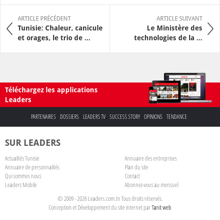
ARTICLE PRÉCÉDENT
ARTICLE SUIVANT
Tunisie: Chaleur, canicule
Le Ministère des
et orages, le trio de ...
technologies de la ...
Téléchargez les applications
Leaders
PARTENAIRES
DOSSIERS
LEADERS TV
SUCCESS STORY
OPINIONS
TENDANCE
SUR LEADERS
Actualités Tunisie
Annuaire des entreprises
Annuaire de personnalités
Plan du site
Qui sommes nous
Contact
Leaders Mobile
Abonnez-vous au mensuel
© 2009 - 2026 Leaders.com.tn Tous droits réservés.
Conception et Développement du site internet par
Tanit web