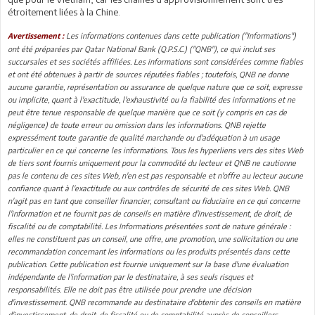
étroitement liées à la Chine.
Les informations contenues dans cette publication ("Informations")
Avertissement :
ont été préparées par Qatar National Bank (Q.P.S.C.) ("QNB"), ce qui inclut ses
succursales et ses sociétés affiliées. Les informations sont considérées comme fiables
et ont été obtenues à partir de sources réputées fiables ; toutefois, QNB ne donne
aucune garantie, représentation ou assurance de quelque nature que ce soit, expresse
ou implicite, quant à l'exactitude, l'exhaustivité ou la fiabilité des informations et ne
peut être tenue responsable de quelque manière que ce soit (y compris en cas de
négligence) de toute erreur ou omission dans les informations. QNB rejette
expressément toute garantie de qualité marchande ou d'adéquation à un usage
particulier en ce qui concerne les informations. Tous les hyperliens vers des sites Web
de tiers sont fournis uniquement pour la commodité du lecteur et QNB ne cautionne
pas le contenu de ces sites Web, n'en est pas responsable et n'offre au lecteur aucune
confiance quant à l'exactitude ou aux contrôles de sécurité de ces sites Web. QNB
n'agit pas en tant que conseiller financier, consultant ou fiduciaire en ce qui concerne
l'information et ne fournit pas de conseils en matière d'investissement, de droit, de
fiscalité ou de comptabilité. Les Informations présentées sont de nature générale :
elles ne constituent pas un conseil, une offre, une promotion, une sollicitation ou une
recommandation concernant les informations ou les produits présentés dans cette
publication. Cette publication est fournie uniquement sur la base d'une évaluation
indépendante de l'information par le destinataire, à ses seuls risques et
responsabilités. Elle ne doit pas être utilisée pour prendre une décision
d'investissement. QNB recommande au destinataire d'obtenir des conseils en matière
d'investissement, de droit, de fiscalité ou de comptabilité auprès de conseillers