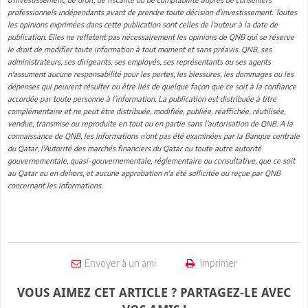
professionnels indépendants avant de prendre toute décision d'investissement. Toutes
les opinions exprimées dans cette publication sont celles de l'auteur à la date de
publication. Elles ne reflètent pas nécessairement les opinions de QNB qui se réserve
le droit de modifier toute information à tout moment et sans préavis. QNB, ses
administrateurs, ses dirigeants, ses employés, ses représentants ou ses agents
n'assument aucune responsabilité pour les pertes, les blessures, les dommages ou les
dépenses qui peuvent résulter ou être liés de quelque façon que ce soit à la confiance
accordée par toute personne à l'information. La publication est distribuée à titre
complémentaire et ne peut être distribuée, modifiée, publiée, réaffichée, réutilisée,
vendue, transmise ou reproduite en tout ou en partie sans l'autorisation de QNB. A la
connaissance de QNB, les Informations n'ont pas été examinées par la Banque centrale
du Qatar, l'Autorité des marchés financiers du Qatar ou toute autre autorité
gouvernementale, quasi-gouvernementale, réglementaire ou consultative, que ce soit
au Qatar ou en dehors, et aucune approbation n'a été sollicitée ou reçue par QNB
concernant les Informations.
Envoyer à un ami
Imprimer
VOUS AIMEZ CET ARTICLE ? PARTAGEZ-LE AVEC