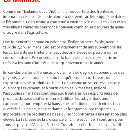
Comme en Thaïlande et au Vietnam, la réouverture des frontières
internationales de la Malaisie ajoutera des vents arrière supplémentaires
à l'économie. Le tourisme a contribué à environ 6 % du PIB en 2019 et les
travailleurs immigrés pourront à nouveau combler les pénuries de main-
d'œuvre dans l'agriculture.
Une fois encore, comme en Indonésie, l'inflation reste faible, avec un
taux de 2,2 % en mars. Ceci est principalement dû aux subventions sur
les carburants qui limitent l'impact des prix élevés du pétrole sur les
consommateurs. En conséquence, la banque centrale de Malaisie ne
relèvera les taux d'intérêt que progressivement cette année.
En conclusion, les différences proviennent du degré de dépendance des
pays vis-à-vis du tourisme et du fait qu'ils sont importateurs ou
exportateurs de produits de base. Le tourisme ne se redresse encore
que progressivement, et à partir de niveaux très bas, malgré
l'assouplissement des contrôles aux frontières. Les exportateurs de
produits de base sont en mesure d'utiliser les subventions aux
carburants pour tempérer la hausse de l'inflation et maintenir les taux
d'intérêt à un niveau bas pendant plus longtemps, par rapport aux
importateurs de produits de base qui sont confrontés à une inflation plus
élevée. La faiblesse de la croissance en Chine est un vent contraire pour
tous les pays de l'Asie du Sud-est. Toutefois, cet effet n'est significatif
que pour le Vietnam, car les chaînes d'approvisionnement sont très