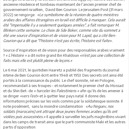
ancienne résidence et tombeau maintenant de l’ancien premier chef de
gouvernement israélien, David Ben Gourion. Le Jerusalem Post (31 mars
2022) se rengorge :
«Le symbolisme de la réunion de quatre ministres
arabes des affaires étrangères en Israël est difficile à manquer. Cela aurait
été "impensable il y a seulement quelques années", a fait remarquer M.
Blinken cette semaine. Le choix de Sde Boker, comme site du sommet a
été une source d'inspiration et de vision pour M. Lapid, qui a cité Ben-
Gourion qui a dit que "l'histoire n'est pas écrite, l'histoire est faite».
Source d’inspiration et de vision pour des responsables arabes vraiment
?
« L’Histoire »
a dit notre grand Ibn Khaldoun
«n’est pas une collection de
faits mais elle est plutôt pleine de leçons.»
Le 6 mai 2021, le quotidien Haaretz a publié des fragments du journal
intime de Ben Gourion écrit entre 1948 et 1953. Des secrets ont ainsi été
portés à la connaissance du public. Le chef sioniste, né en Pologne,
recommandait à ses troupes – et notamment le premier chef du Mossad
et du Shin Bet- de
« harceler les Palestiniens »
afin qu’ils de les amener à
se diriger
«vers l’est»
et à quitter leur pays natal. Il donne des
informations précises sur les viols commis par la soldatesque sioniste. Il
note posément, sans la moindre condamnation :
«Au Neguev, nos
soldats (marocains) ont attrapé deux jeunes femmes arabes qu’ils ont
violées puis assassinées.»
Il appelle à surveiller les juifs maghrébins vivant
dans les camps de transit ainsi que le parti communiste Maki et les autres
partis d’opposition.