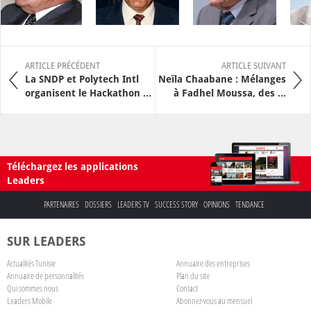
ARTICLE PRÉCÉDENT
ARTICLE SUIVANT
La SNDP et Polytech Intl
Neïla Chaabane : Mélanges
organisent le Hackathon ...
à Fadhel Moussa, des ...
Téléchargez les applications
Leaders
PARTENAIRES
DOSSIERS
LEADERS TV
SUCCESS STORY
OPINIONS
TENDANCE
SUR LEADERS
Actualités Tunisie
Annuaire des entreprises
Annuaire de personnalités
Plan du site
Qui sommes nous
Contact
Leaders Mobile
Abonnez-vous au mensuel