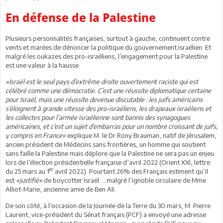
En défense de la Palestine
Plusieurs personnalités françaises, surtout à gauche, continuent contre
vents et marées de dénoncer la politique du gouvernement israélien. Et
malgré les oukazes des pro-israéliens, l’engagement pour la Palestine
est une valeur à la hausse.
«Israël est le seul pays d’extrême droite ouvertement raciste qui est
célébré comme une démocratie. C’est une réussite diplomatique certaine
pour Israël, mais une réussite devenue discutable : les juifs américains
s’éloignent à grande vitesse des pro-israéliens, les drapeaux israéliens et
les collectes pour l’armée israélienne sont bannis des synagogues
américaines, et c’est un sujet d’embarras pour un nombre croissant de juifs,
y compris en France»
explique M. le Dr Rony Brauman, natif de Jérusalem,
ancien président de Médecins sans frontières, un homme qui soutient
sans faille la Palestine mais déplore que la Palestine ne sera pas un enjeu
lors de l’élection présidentielle française d’avril 2022 (Orient XXI, lettre
er
du 25 mars au 1
avril 2022). Pourtant 26% des Français estiment qu’il
est
«justifié»
de boycotter Israël. …malgré l’ignoble circulaire de Mme
Alliot-Marie, ancienne amie de Ben Ali.
De son côté, à l’occasion de la Journée de la Terre du 30 mars, M. Pierre
Laurent, vice-président du Sénat français (PCF) a envoyé une adresse