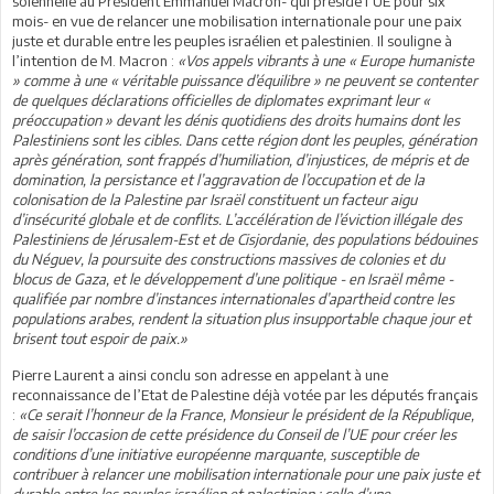
solennelle au Président Emmanuel Macron- qui préside l’UE pour six
mois- en vue de relancer une mobilisation internationale pour une paix
juste et durable entre les peuples israélien et palestinien. Il souligne à
l’intention de M. Macron :
«Vos appels vibrants à une « Europe humaniste
» comme à une « véritable puissance d’équilibre » ne peuvent se contenter
de quelques déclarations officielles de diplomates exprimant leur «
préoccupation » devant les dénis quotidiens des droits humains dont les
Palestiniens sont les cibles. Dans cette région dont les peuples, génération
après génération, sont frappés d’humiliation, d’injustices, de mépris et de
domination, la persistance et l’aggravation de l’occupation et de la
colonisation de la Palestine par Israël constituent un facteur aigu
d’insécurité globale et de conflits. L’accélération de l’éviction illégale des
Palestiniens de Jérusalem-Est et de Cisjordanie, des populations bédouines
du Néguev, la poursuite des constructions massives de colonies et du
blocus de Gaza, et le développement d’une politique - en Israël même -
qualifiée par nombre d’instances internationales d’apartheid contre les
populations arabes, rendent la situation plus insupportable chaque jour et
brisent tout espoir de paix.»
Pierre Laurent a ainsi conclu son adresse en appelant à une
reconnaissance de l’Etat de Palestine déjà votée par les députés français
:
«Ce serait l’honneur de la France, Monsieur le président de la République,
de saisir l’occasion de cette présidence du Conseil de l’UE pour créer les
conditions d’une initiative européenne marquante, susceptible de
contribuer à relancer une mobilisation internationale pour une paix juste et
durable entre les peuples israélien et palestinien : celle d’une