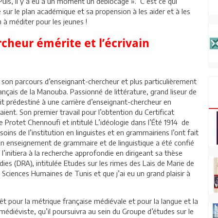
 Puis, il y a eu à un moment un déblocage ». C’est ce qui
 sur le plan académique et sa propension à les aider et à les
 à méditer pour les jeunes !
cheur émérite et l’écrivain
s son parcours d’enseignant-chercheur et plus particulièrement
ançais de la Manouba. Passionné de littérature, grand liseur de
tait prédestiné à une carrière d’enseignant-chercheur en
aient. Son premier travail pour l’obtention du Certificat
e Protet Chennoufi et intitulé L’idéologie dans l’Été 1914 de
soins de l’institution en linguistes et en grammairiens l’ont fait
Un enseignement de grammaire et de linguistique a été confié
l’initiera à la recherche approfondie en dirigeant sa thèse
es (DRA), intitulée Etudes sur les rimes des Lais de Marie de
 Sciences Humaines de Tunis et que j’ai eu un grand plaisir à
rêt pour la métrique française médiévale et pour la langue et la
édiéviste, qu’il poursuivra au sein du Groupe d’études sur le