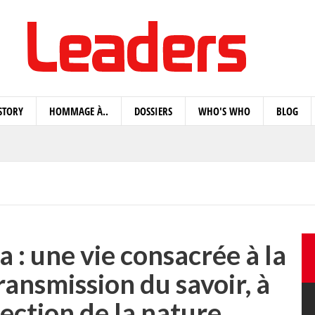
STORY
HOMMAGE À..
DOSSIERS
WHO'S WHO
BLOG
 : une vie consacrée à la
ransmission du savoir, à
otection de la nature