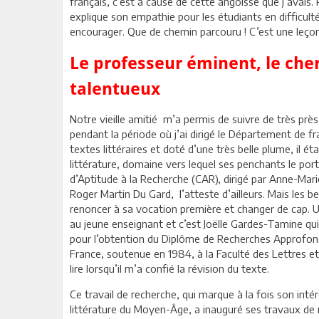
français, c’est à cause de cette angoisse que j’avais.
explique son empathie pour les étudiants en difficulté
encourager. Que de chemin parcouru ! C’est une leçon
Le professeur éminent, le cher
talentueux
Notre vieille amitié m’a permis de suivre de très prè
pendant la période où j’ai dirigé le Département de fr
textes littéraires et doté d’une très belle plume, il é
littérature, domaine vers lequel ses penchants le port
d’Aptitude à la Recherche (CAR), dirigé par Anne-Mari
Roger Martin Du Gard, l’atteste d’ailleurs. Mais les be
renoncer à sa vocation première et changer de cap. 
au jeune enseignant et c’est Joëlle Gardes-Tamine qui 
pour l’obtention du Diplôme de Recherches Approfondi
France, soutenue en 1984, à la Faculté des Lettres et
lire lorsqu’il m’a confié la révision du texte.
Ce travail de recherche, qui marque à la fois son inté
littérature du Moyen-Âge, a inauguré ses travaux de m