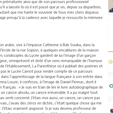
tion prématurée ainsi que de son parcours professionnel
l a laissée là où il est passé que je vis, depuis sa disparition,
tant que me hante le souvenir de tous mes chers disparus.
ge presqu’à la cadence avec laquelle je ressuscite la mémoire
n arabe, sise à l’impasse Catherine à Bab Souika, dans la
 l’école de la rue Scipion, à quelques encablures de la maison
s condisciples du Lycée gardent de lui l’image d’un garçon
tageur, omniprésent et doté d’un sens remarquable de l’humour
 de l’établissement, La Parenthèse où il publiait des poèmes et
it pas le Lycée Carnot pour rendre compte de ce parcours
s dans l’apprentissage de la langue française à son entrée dans
na Louzir, il confesse, à l’image de Daniel Pennac, dont il
français : « Je suis en train de lire le livre autobiographique de
 un cancre absolu, un cancre irréversible. Il a pu malgré tout
uis senti concerné. J’étais moi aussi, un cancre, un cancre pas
uvais, j’avais des zéros en dictée, c’était quelque chose qui me
. J’étais vraiment angoissé. Si je suis devenu professeur de