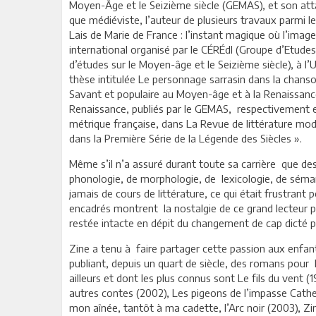
Moyen-Âge et le Seizième siècle (GEMAS), et son atta
que médiéviste, l’auteur de plusieurs travaux parmi lesq
Lais de Marie de France : l’instant magique où l’image
international organisé par le CÉRÉdI (Groupe d’Etudes
d’études sur le Moyen-âge et le Seizième siècle), à l’
thèse intitulée Le personnage sarrasin dans la chanso
Savant et populaire au Moyen-âge et à la Renaissan
Renaissance, publiés par le GEMAS, respectivement en 
métrique française, dans La Revue de littérature mod
dans la Première Série de la Légende des Siècles ».
Même s’il n’a assuré durant toute sa carrière que de
phonologie, de morphologie, de lexicologie, de séma
jamais de cours de littérature, ce qui était frustrant p
encadrés montrent la nostalgie de ce grand lecteur p
restée intacte en dépit du changement de cap dicté pa
Zine a tenu à faire partager cette passion aux enfan
publiant, depuis un quart de siècle, des romans pour
ailleurs et dont les plus connus sont Le fils du vent (
autres contes (2002), Les pigeons de l’impasse Cathe
mon aînée, tantôt à ma cadette, l’Arc noir (2003), Z