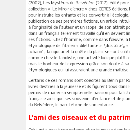
(2002), Les Mystères du Belvédère (2017), édité pour 
collection « Le Miroir d’encre » chez CERES éditions. 
pour instruire les enfants et les convertir à l’écolog
publication de ses premières fictions, un article intit
à l’originalité de l’auteur et un rappel de son attrait 
dans un français tellement travaillé qu’il en devient
ses fictions. Chez l’homme, comme dans l’œuvre, à l’i
étymologique de l’italien « dilettante » \di.lɛ.tɑ̃.te\, «
acharné, la rigueur et la quête du plaisir se sont subt
comme chez le fabuliste, une activité ludique plutôt 
mais le bonheur de l’expression grâce son doute à sa
étymologiques qui lui assuraient une grande maîtrise 
Certains de ces romans sont coédités au Bénin par Ru
livres destinés à la jeunesse et ils figurent tous dans 
permis de marier sa sempiternelle passion pour la litt
française ainsi que ses souvenirs d’enfance et de jeun
du Belvédère, le parc fétiche de son enfance.
L’ami des oiseaux et du patri
Celui qui a passé son enfance et sa jeunesse dans la 