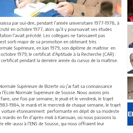
aïssa par ouï-dire, pendant l’année universitaire 1977-1978, à
cruté en octobre 1977, alors qu’il y poursuivait ses études
tation l’avait précédé. Les collègues ne tarissaient pas
l est sorti major de sa promotion en obtenant très
rmale Supérieure, en Juin 1979, son diplôme de maîtrise en
n octobre 1979, le certificat d’Aptitude à la Recherche (CAR) :
 certificat pendant la dernière année du cursus de la maîtrise.
 Normale Supérieure de Bizerte où j’ai fait sa connaissance
 l’Ecole Normale Supérieure de Sousse. Nous avions pris
aire, une fois par semaine, le jeudi et le vendredi, le trajet
1983-1984, le mardi et le mercredi de chaque semaine, le trajet
ne voiture étonnamment performante en dépit de sa modeste
mardis en fin d’après-midi à Kairouan, où nous passions la
elle-aussi à l’ENS de Sousse, qui nous offraient leur