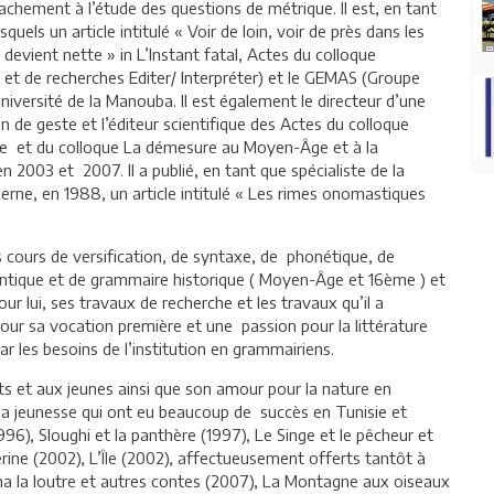
chement à l’étude des questions de métrique. Il est, en tant
uels un article intitulé « Voir de loin, voir de près dans les
 devient nette » in L’Instant fatal, Actes du colloque
 et de recherches Editer/ Interpréter) et le GEMAS (Groupe
Université de la Manouba. Il est également le directeur d’une
n de geste et l’éditeur scientifique des Actes du colloque
ce et du colloque La démesure au Moyen-Âge et à la
2003 et 2007. Il a publié, en tant que spécialiste de la
erne, en 1988, un article intitulé « Les rimes onomastiques
s cours de versification, de syntaxe, de phonétique, de
ntique et de grammaire historique ( Moyen-Âge et 16ème ) et
our lui, ses travaux de recherche et les travaux qu’il a
our sa vocation première et une passion pour la littérature
r les besoins de l’institution en grammairiens.
ts et aux jeunes ainsi que son amour pour la nature en
 la jeunesse qui ont eu beaucoup de succès en Tunisie et
1996), Sloughi et la panthère (1997), Le Singe et le pêcheur et
rine (2002), L’Île (2002), affectueusement offerts tantôt à
ina la loutre et autres contes (2007), La Montagne aux oiseaux