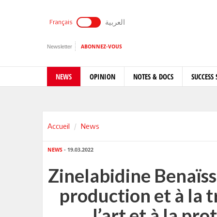
العربية
Français
Newsletter
ABONNEZ-VOUS
NEWS
OPINION
NOTES & DOCS
SUCCESS 
Accueil
News
NEWS
- 19.03.2022
Zinelabidine Benaïssa
production et à la t
l’art et à la pr