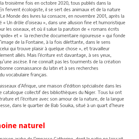
la troisième fois en octobre 2020, tous publiés dans la
En fervent écologiste, il se sert des animaux et de la nature
ie. Le Monde des livres lui consacre, en novembre 2001, après la
ulé « Un drôle d’oiseau », dans une allusion fine et humoristique
pour les oiseaux, et où il salue la parution de « romans écrits
 limpide» et « la recherche documentaire rigoureuse » qui fonde
mage de la Fontaine, à la fois dilettante, dans le sens
 celui qui trouve plaisir à quelque chose », et travailleur
ilement alliés. Mais l’écriture est davantage, à ses yeux,
qu’une ascèse. Il ne connaît pas les tourments de la création
 bonne connaissance du latin et à ses recherches
du vocabulaire français.
isseaux d’Afrique, une maison d’édition spécialisée dans les
le catalogue collectif des bibliothèques du Niger. Tous lui ont
érature et l’écriture avec son amour de la nature, de la langue
esse, dans le quartier de Bab Souika, situé à un quart d’heure
moine naturel
maison arabe de l’impasse Catherine, dont le patio ne laissait