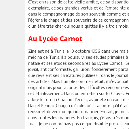
C’est en raison de cette vieille amitié, de sa dispari
exemplaire, de ses grandes vertus et de l’empreinte qu’i
dans le compagnonnage de son souvenir comme et au
J’égrène le chapelet des souvenirs de ce compagnonna
d’un être très cher qui nous a quittés il y a trois mois.
Au Lycée Carnot
Zine est né à Tunis le 10 octobre 1956 dans une maiso
médina de Tunis. Il a poursuivi ses études primaires à
natale et ses études secondaires au Lycée Carnot. Se
jovial, anticonformiste, gai luron, foncièrement par
que révèlent ses caricatures publiées dans le journal
des articles. Mais humble comme il était, il n’évoqua
original mais pour raconter les difficultés rencontrée
cet établissement. Dans un entretien sur RTCI avec Em
adore le roman Chagrin d’école, avoir été un cancre en 
Daniel Pennac Chagrin d’école, où il raconte qu’il était
réussir et devenir un grand romancier. En fait, je me s
dans toutes les matières. En français, j’étais très ma
tuait. Je ne comprenais pas ce que disait le professeur