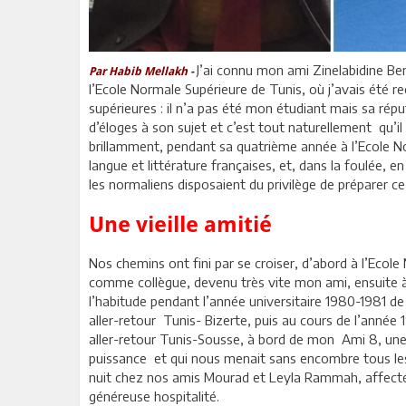
J’ai connu mon ami Zinelabidine Ben
Par Habib Mellakh -
l’Ecole Normale Supérieure de Tunis, où j’avais été re
supérieures : il n’a pas été mon étudiant mais sa répu
d’éloges à son sujet et c’est tout naturellement qu’i
brillamment, pendant sa quatrième année à l’Ecole No
langue et littérature françaises, et, dans la foulée, e
les normaliens disposaient du privilège de préparer ce
Une vieille amitié
Nos chemins ont fini par se croiser, d’abord à l’Ecole
comme collègue, devenu très vite mon ami, ensuite à
l’habitude pendant l’année universitaire 1980-1981 de f
aller-retour Tunis- Bizerte, puis au cours de l’année 
aller-retour Tunis-Sousse, à bord de mon Ami 8, u
puissance et qui nous menait sans encombre tous les 
nuit chez nos amis Mourad et Leyla Rammah, affectée 
généreuse hospitalité.