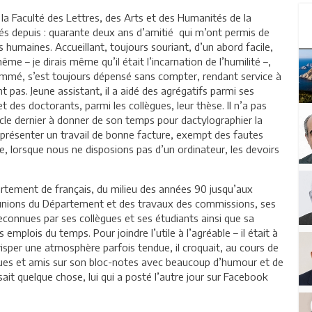
 la Faculté des Lettres, des Arts et des Humanités de la
depuis : quarante deux ans d’amitié qui m’ont permis de
 humaines. Accueillant, toujours souriant, d’un abord facile,
me – je dirais même qu’il était l’incarnation de l’humilité –,
 nommé, s’est toujours dépensé sans compter, rendant service à
 pas. Jeune assistant, il a aidé des agrégatifs parmi ses
 des doctorants, parmi les collègues, leur thèse. Il n’a pas
ècle dernier à donner de son temps pour dactylographier la
 présenter un travail de bonne facture, exempt des fautes
, lorsque nous ne disposions pas d’un ordinateur, les devoirs
artement de français, du milieu des années 90 jusqu’aux
éunions du Département et des travaux des commissions, ses
connues par ses collègues et ses étudiants ainsi que sa
es emplois du temps. Pour joindre l’utile à l’agréable – il était à
risper une atmosphère parfois tendue, il croquait, au cours de
ègues et amis sur son bloc-notes avec beaucoup d’humour et de
t quelque chose, lui qui a posté l’autre jour sur Facebook