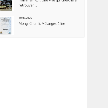
Hammam-Lif: Une ville qui cherche à
retrouver ...
10.03.2026
Mongi Chemli: Mélanges à lire