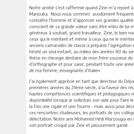
Notre amitié s’est raffermie quand Zine m’a rejoint à
Manouba. Nous nous sommes assidûment fréquentés 
connaître l’homme et d’apprécier ses grandes qualités
conscient de sa grande valeur sans être imbu de lui-mê
généreux à souhait, grand travailleur, Zine, le bien
ceux qui le méritent et même à ceux qui ne le méritent
anciens camarades de classe à préparer l’agrégation et
hésité un seul instant, au milieu des années 80 du si
thèse en chirurgie dentaire de mon frère soucieux de
d’orthographe et pour saisir, pendant toute une année
de ma femme, enseignante d’italien.
J’ai également apprécié en tant que directeur du Dép
premières années du 21ème siècle, à la faveur des r
hautes compétences scientifiques et pédagogiques re
disponibilité lorsque je sollicitais son aide pour faire l
la fois une cigale et une fourmi - mais aussi pour déc
ces rencontres studieuses, les portraits de ses coll
délectation. Notre ami Mohamed Hédi Marzougui en sai
son portrait croqué par Zine et jalousement gardé.