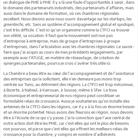
un dialogue de PME à PME. Il y a là une foule d’opportunités à saisir, dans
le domaine des partenariats industriels, des partenariats d’affaires, mais
aussi dans le domaine de formation, où ces chambres régionales
excellent. Nous devons aussi nous ouvrir davantage sur les startups, les
greentechs
, etc. Sans un système d’accompagnement global et syndiqué,
c’est très difficile. C’est ici qu’un organisme comme la CTFCI va trouver
son utilité, sa vocation. Il faut que le mouvement soit non pas
d’entreprise à entreprise, mais de groupe d’entreprises à groupe
d’entreprises, dans l’articulation avec les chambres régionales. Le savoir-
faire que j’ai acquis au cours de mes précédents engagements, par
exemple avec l’ATUGE, en matière de réseautage, de création de
synergies partenariales, pourra je crois s’avérer très utile ici.
La Chambre a beau être au cœur de l’accompagnement et de l’assistance
des entreprises qui la sollicitent, elle n’en demeure pas moins trop
centrée sur Tunis, au détriment des régions. La CTFCI est trop méconnue,
à Bizerte, à Nabeul, à Kairouan, à Sousse, même à Sfax. Le tissu
économique et entrepreneurial de nos régions peut constituer un
formidable relais de croissance. Aussi je souhaiterais qu’on installe des
antennes de la CTFCI dans les régions, car il y a à la fois un énorme besoin
et un énorme potentiel. Nous avons des fleurons en région, nous devons
être à l’écoute de ce qui s’y passe. J’ai la conviction que l’axe central de
notre action doit être les PME, car c’est elles qui ont le plus de besoins
non pourvus, et parce que c’est elles qui offrent les meilleurs relais de
croissance pour la chambre, y compris en nombre d’adhérents.