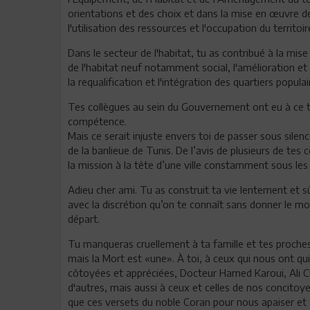
orientations et des choix et dans la mise en œuvre de
l'utilisation des ressources et l'occupation du territo
Dans le secteur de l'habitat, tu as contribué à la mi
de l'habitat neuf notamment social, l'amélioration et
la requalification et l'intégration des quartiers populai
Tes collègues au sein du Gouvernement ont eu à ce t
compétence.
Mais ce serait injuste envers toi de passer sous silen
de la banlieue de Tunis. De l’avis de plusieurs de tes
la mission à la tête d’une ville constamment sous les
Adieu cher ami. Tu as construit ta vie lentement et s
avec la discrétion qu’on te connaît sans donner le moi
départ.
Tu manqueras cruellement à ta famille et tes proches
mais la Mort est «une». À toi, à ceux qui nous ont qu
côtoyées et appréciées, Docteur Hamed Karoui, Ali C
d'autres, mais aussi à ceux et celles de nos concitoyen
que ces versets du noble Coran pour nous apaiser et 