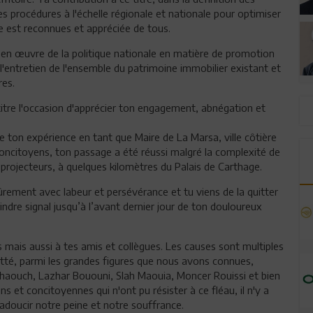
s procédures à l'échelle régionale et nationale pour optimiser
ire est reconnues et appréciée de tous.
se en œuvre de la politique nationale en matière de promotion
 l'entretien de l'ensemble du patrimoine immobilier existant et
res.
itre l'occasion d'apprécier ton engagement, abnégation et
ce ton expérience en tant que Maire de La Marsa, ville côtière
 concitoyens, ton passage a été réussi malgré la complexité de
 projecteurs, à quelques kilomètres du Palais de Carthage.
ûrement avec labeur et persévérance et tu viens de la quitter
ndre signal jusqu’à l’avant dernier jour de ton douloureux
 mais aussi à tes amis et collègues. Les causes sont multiples
itté, parmi les grandes figures que nous avons connues,
haouch, Lazhar Bououni, Slah Maouia, Moncer Rouissi et bien
s et concitoyennes qui n'ont pu résister à ce fléau, il n'y a
adoucir notre peine et notre souffrance.