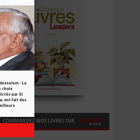
esselem - La
s choix
ctés par Si
 ont fait des
eilleurs
COMMANDEZ NOS LIVRES SUR