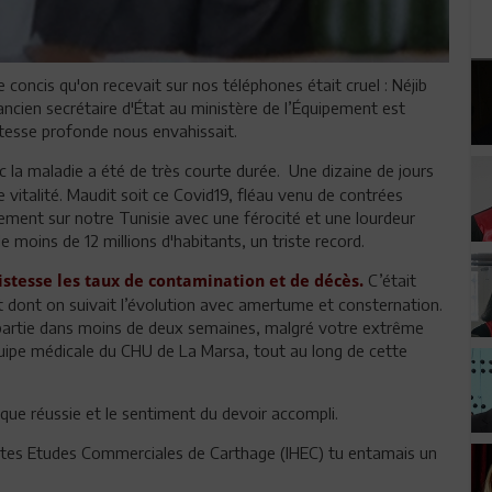
e concis qu'on recevait sur nos téléphones était cruel : Néjib
ncien secrétaire d'État au ministère de l’Équipement est
istesse profonde nous envahissait.
la maladie a été de très courte durée. Une dizaine de jours
 vitalité. Maudit soit ce Covid19, fléau venu de contrées
èrement sur notre Tunisie avec une férocité et une lourdeur
 moins de 12 millions d'habitants, un triste record.
C’était
ristesse les taux de contamination et de décès.
 dont on suivait l’évolution avec amertume et consternation.
s partie dans moins de deux semaines, malgré votre extrême
’équipe médicale du CHU de La Marsa, tout au long de cette
tique réussie et le sentiment du devoir accompli.
Hautes Etudes Commerciales de Carthage (IHEC) tu entamais un