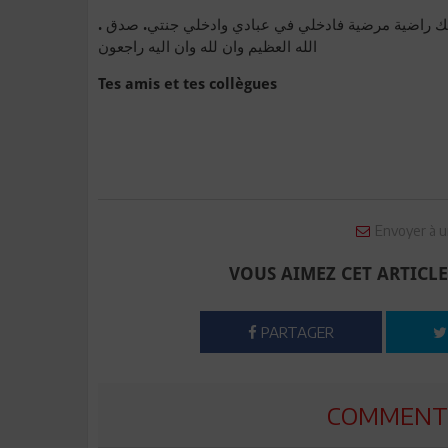
. بسم الله الرحمان الرحيم: يا ايتها النفس المطمئنة ارجعي الى ربك راضية مرضية فادخلي في عبادي وادخلي جنتي. صدق
الله العظيم وان لله وان اليه راجعون
Tes amis et tes collègues
Envoyer à u
VOUS AIMEZ CET ARTICLE
PARTAGER
COMMENTE