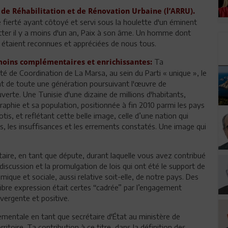
 de Réhabilitation et de Rénovation Urbaine (l’ARRU).
fierté ayant côtoyé et servi sous la houlette d'un éminent
itter il y a moins d'un an, Paix à son âme. Un homme dont
e étaient reconnues et appréciées de nous tous.
Ta
 moins complémentaires et enrichissantes:
té de Coordination de La Marsa, au sein du Parti « unique », le
at de toute une génération poursuivant l'œuvre de
erte. Une Tunisie d'une dizaine de millions d'habitants,
aphie et sa population, positionnée à fin 2010 parmi les pays
is, et reflétant cette belle image, celle d’une nation qui
és, les insuffisances et les errements constatés. Une image qui
taire, en tant que députe, durant laquelle vous avez contribué
discussion et la promulgation de lois qui ont été le support de
que et sociale, aussi relative soit-elle, de notre pays. Des
libre expression était certes “cadrée” par l’engagement
vergente et positive.
mentale en tant que secrétaire d'État au ministère de
itoire. Ta contribution à ce titre, dans la définition des