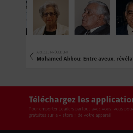
ARTICLE PRÉCÉDENT
Mohamed Abbou: Entre aveux, révélati
Téléchargez les applicati
Pour emporter Leaders partout avec vous, vous pouv
gratuites sur le « store » de votre appareil.