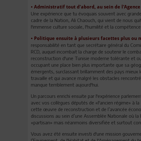
•
Administratif tout d'abord, au sein de l'Agence
Une expérience que tu évoquais souvent avec grande 
cadre de la Nation, Ali Chaouch, qui vient de nous qu
l'immense culture sociale, l'humilité et la compétenc
•
Politique ensuite à plusieurs facettes plus ou
responsabilité en tant que secrétaire général du Comi
RCD, auquel incombait la charge de soutenir le comb
reconstruction d'une Tunisie moderne tolérante et ouv
occupant une place bien plus importante que sa géogr
émergents, surclassant brillamment des pays mieux lot
travaille et qui avance malgré les obstacles rencontr
manque terriblement aujourd'hui.
Un parcours enrichi ensuite par l'expérience parlemen
avec vos collègues députés de «l'ancien régime» à la 
cette œuvre de reconstruction et de l’avancée économi
discussions au sein d’une Assemblée Nationale où la 
«partisan» mais néanmoins diversifiée et surtout con
Vous avez été ensuite investi d'une mission gouverne
l’Equipement, de l'Habitat et de l'Aménagement du terr