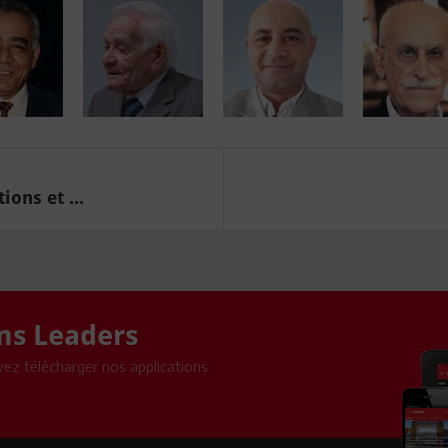
ons et ...
ons Leaders
ez télécharger nos applications