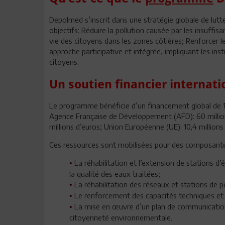
Depolmed s’inscrit dans une stratégie globale de lutte 
objectifs: Réduire la pollution causée par les insuffi
vie des citoyens dans les zones côtières; Renforce
approche participative et intégrée, impliquant les insti
citoyens.
Un soutien financier internatio
Le programme bénéficie d’un financement global de 140
Agence Française de Développement (AFD): 60 million
millions d’euros; Union Européenne (UE): 10,4 million
Ces ressources sont mobilisées pour des composante
La réhabilitation et l’extension de stations d
•
la qualité des eaux traitées;
La réhabilitation des réseaux et stations de
•
Le renforcement des capacités techniques et
•
La mise en œuvre d’un plan de communication na
•
citoyenneté environnementale.