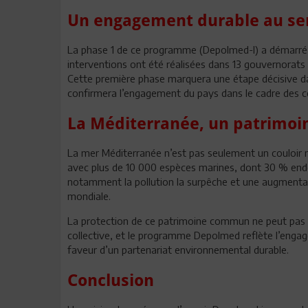
Un engagement durable au ser
La phase 1 de ce programme (Depolmed-I) a démarré e
interventions ont été réalisées dans 13 gouvernorat
Cette première phase marquera une étape décisive da
confirmera l’engagement du pays dans le cadre des co
La Méditerranée, un patrimoi
La mer Méditerranée n’est pas seulement un couloir m
avec plus de 10 000 espèces marines, dont 30 % endém
notamment la pollution la surpêche et une augmenta
mondiale.
La protection de ce patrimoine commun ne peut pas se
collective, et le programme Depolmed reflète l’engag
faveur d’un partenariat environnemental durable.
Conclusion