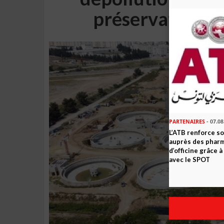
préservation de
PARTENAIRES
- 07.08
L’ATB renforce 
auprès des phar
d’officine grâce 
avec le SPOT