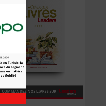
08.2026
c en Tunisie: la
ence du segment
mme en matière
 de fluidité
COMMANDEZ NOS LIVRES SUR