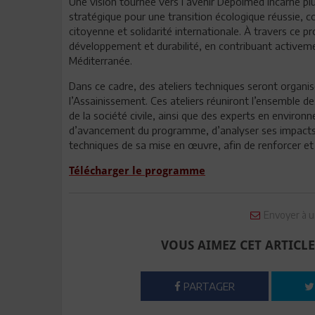
Une vision tournée vers l’avenir Depolmed incarne plus
stratégique pour une transition écologique réussie, 
citoyenne et solidarité internationale. À travers ce p
développement et durabilité, en contribuant activem
Méditerranée.
Dans ce cadre, des ateliers techniques seront organisé
l’Assainissement. Ces ateliers réuniront l’ensemble d
de la société civile, ainsi que des experts en environ
d’avancement du programme, d’analyser ses impacts 
techniques de sa mise en œuvre, afin de renforcer et d
Télécharger le programme
Envoyer à u
VOUS AIMEZ CET ARTICLE
PARTAGER