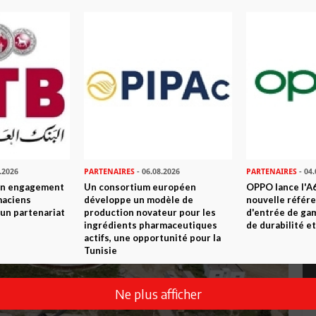
s côtes tunisiennes
.2026
PARTENAIRES
- 06.08.2026
PARTENAIRES
- 04.
son engagement
Un consortium européen
OPPO lance l'A6
maciens
développe un modèle de
nouvelle référ
à un partenariat
production novateur pour les
d'entrée de ga
ingrédients pharmaceutiques
de durabilité et
actifs, une opportunité pour la
Tunisie
Ne plus afficher