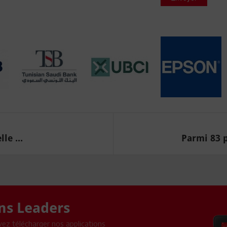
le ...
Parmi 83 p
ons Leaders
ez télécharger nos applications