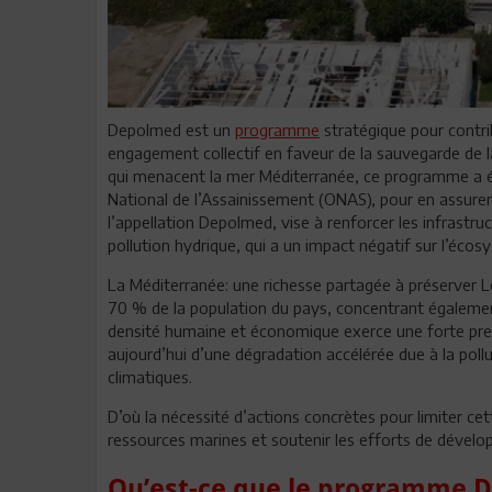
Depolmed est un
programme
stratégique pour contrib
engagement collectif en faveur de la sauvegarde de 
qui menacent la mer Méditerranée, ce programme a été
National de l’Assainissement (ONAS), pour en assur
l’appellation Depolmed, vise à renforcer les infrastru
pollution hydrique, qui a un impact négatif sur l’écos
La Méditerranée: une richesse partagée à préserver Le 
70 % de la population du pays, concentrant également l
densité humaine et économique exerce une forte pre
aujourd’hui d’une dégradation accélérée due à la poll
climatiques.
D’où la nécessité d’actions concrètes pour limiter cet
ressources marines et soutenir les efforts de dével
Qu’est-ce que le
programme
D