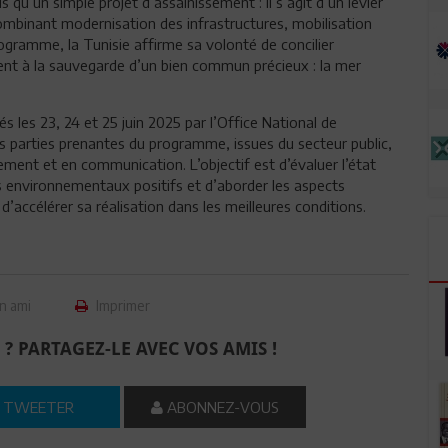
 qu’un simple projet d’assainissement : il s’agit d’un levier
combinant modernisation des infrastructures, mobilisation
rogramme, la Tunisie affirme sa volonté de concilier
ent à la sauvegarde d’un bien commun précieux : la mer
s les 23, 24 et 25 juin 2025 par l’Office National de
es parties prenantes du programme, issues du secteur public,
nement et en communication. L’objectif est d’évaluer l’état
environnementaux positifs et d’aborder les aspects
’accélérer sa réalisation dans les meilleures conditions.
n ami
Imprimer
 ? PARTAGEZ-LE AVEC VOS AMIS !
TWEETER
ABONNEZ-VOUS