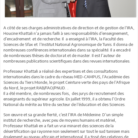
A côté de ses charges administratives de direction et de gestion de l’IRA,
Houcine Khattali n’a jamais failli à ses responsabilités d’enseignement,
d’encadrement et de recherche. Il a enseigné à l’IRA, la Faculté des
Sciences de Sfax et l’Institut National Agronomique de Tunis. Il donna de
nombreuses conférences internationales dans sa spécialité. Il a encadré
de nombreuses thèses de doctorat et de master. Il est l’auteur de
nombreuses publications scientifiques dans des revues internationales.
Professeur Khattali a réalisé des expertises et des consultations
internationales dans le cadre du réseau MED-CAMPUS, l’Académie des
Sciences du Tiers Monde, le projet Ceinture verte des pays de l’Afrique
du Nord, le projet RAB/FAO/PNUD. ..
Il a été membre, de nombreuses fois, des jurys de recrutement des
enseignants du supérieur agricole. En juillet 1999, il a obtenu l’Ordre
National du mérite au titre du secteur de l’éducation et des Sciences.
Son œuvre et sa grande fierté, c’est l’IRA de Médenine. D’un simple
institut de recherche, avec peu de moyens humains et matériel,
Professeur Khattali en a fait un vrai minaret des sciences de la
désertification qui rayonne non seulement sur tout le sud tunisien mais
également au niveau africain et international. Il a tissé des relations de