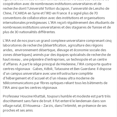
coopération avec de nombreuses institutions universitaires et de
recherche dont l’Université Tottori du Japon, l’université de Lenzho de
Chine, l’ICARDA en Syrie et l’IRD en France. Il a signé plus de 70
conventions de collaboration avec des institutions et organisations
internationales prestigieuses. L’IRA reçoit régulièrement des étudiants de
nombreuses institutions universitaires et des stagiaires de Tunisie et de
plus de 30 nationalités différentes.
L’IRA est de nos jours un grand complexe universitaire comprenant cinq
laboratoires de recherche (désertification, agriculture des régions
arides, environnement désertique, élevage et économie sociale des
zones désertiques) animés par des équipes spécialisés de recherche de
haut niveau , une pépinière d’entreprises, un technopole et un centre
d’affaires. A part le siège principal de Medenine, l’IRA comporte quatre
centres régionaux : Gabes, Kébili, Tataouine et Ben Guerdane. Il dispose
d’un campus universitaire avec une infrastructure complète
d’hébergement et d’accueil et d’un réseau ultra moderne de
télécommunications par fibres optiques reliant tous les bâtiments de
l’IRA ainsi que les centres régionaux.
Professeur Houcine Khattali, toujours humble et modeste est parti très
discrètement sans faire de bruit. Il fut enterré le lendemain dans son
village natal, El Mouensa – Zarzis, dans l’intimité, en présence de ses
proches et ses amis.