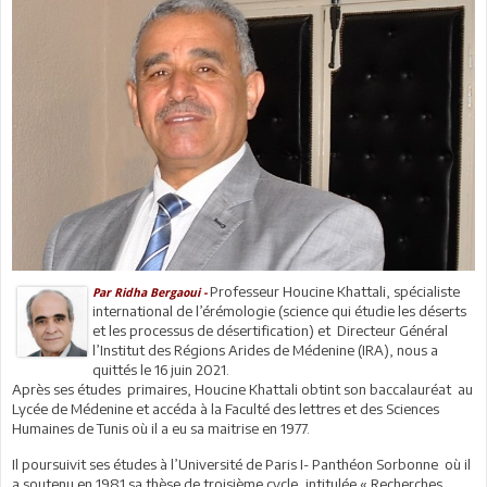
Professeur Houcine Khattali, spécialiste
Par Ridha Bergaoui -
international de l’érémologie (science qui étudie les déserts
et les processus de désertification) et Directeur Général
l’Institut des Régions Arides de Médenine (IRA), nous a
quittés le 16 juin 2021.
Après ses études primaires, Houcine Khattali obtint son baccalauréat au
Lycée de Médenine et accéda à la Faculté des lettres et des Sciences
Humaines de Tunis où il a eu sa maitrise en 1977.
Il poursuivit ses études à l’Université de Paris I- Panthéon Sorbonne où il
a soutenu en 1981 sa thèse de troisième cycle, intitulée « Recherches