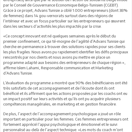
par le Conseil de Gouvernance Economique Belgo-Tunisien (CGEBT).
Grâce à ce projet, Advans Tunisie a ciblé 1.000 entrepreneurs (dont 38%
de femmes) dans 14 gou-vernorats surtout dans des régions de
l’intérieur et avec un focus particulier sur les entrepreneurs qui œuvrent
dans les secteurs d’activités les plus impactés par la crise.
«Ce concept innovant est né quelques semaines après le début du
premier confinement, ce qui té-moigne de l’agilité d’Advans Tunisie qui
cherche en permanence à trouver des solutions rapides pour ses clients
les plus fragiles. Nous avons pu rapidement identifier les défis principaux
rencontrés par nos clients et nous avons pu mettre en place un
programme adapté aux besoins des entrepreneurs de chaque région »,
affirme Islem Lahami, Responsable communication et Marketing
d’Advans Tunisie.
L’évaluation du programme a montré que 90% des bénéficiaires ont été
très satisfaits de cet accompagnement et de l’écoute dont ils ont
bénéficié et ils affirment que les actions proposées par les coachs ont eu
un impact positif sur leurs activités et qu’ils ont pu acquérir plusieurs
compétences managériales, en marketing et en gestion financière.
De plus, l’aspect de l’accompagnement psychologique a joué un rôle
important en particulier pour les femmes. Ces femmes entrepreneurs ont
fortement apprécié l’appui psychologique et émotionnel et le suivi
personnalisé au-delà de l’aspect technique. «Les mots du coach m’ont