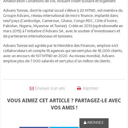
Amélioration Conditions de Vie, incluant crédit scolaire et logement.
Advans Tunisie, dont le capital social s’élève à 20 MTND, est membre du
Groupe Advans, réseau international de micro finance, implanté dans
neuf pays (Cambodge, Cameroun, Ghana, Congo RDC, Côte d’Ivoire,
Pakistan, Nigeria, Myanmar et Tunisie). Créée en 2013 (opérationnelle en
mars 2015) à l’initiative d’Advans SA, avec le soutien d’investisseurs et
de partenaires internationaux et tunisiens.
Advans Tunisie est agréée par le Ministère des Finances, emploie 445
collaborateurs et compte 16 agences qui servent plus de 18,000 clients,
avec un encours de 107 MTND en 2020. Au niveau mondial, Advans
emploie plus de 7 000 salariés et sert plus d’un million de clients.
Envoyer à un ami
Imprimer
VOUS AIMEZ CET ARTICLE ? PARTAGEZ-LE AVEC
VOS AMIS !
ABONNEZ-