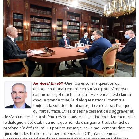
Une fois encore la question du
Par Youcef Ennebli -
dialogue national remonte en surface pour s’imposer
comme un sujet d’actualité par excellence. Il est clair, à
chaque grande crise, le dialogue national constitue
toujours la solution dominante, si ce n’est pas l’unique,
qui fait surface. Et les crises ne cessent de s’aggraver et
de s’accumuler. Le problème réside dans le fait, et indépendamment que
le dialogue a été établi ou non, que rien de changement substantiel et
profond n’a été réalisé. Et pour cause majeure, le mouvement islamiste
qui détient les ficelles du pouvoir depuis fin 2011, n’a nullement
l’intention de se dévier de son projet diabolique consistant à détruire