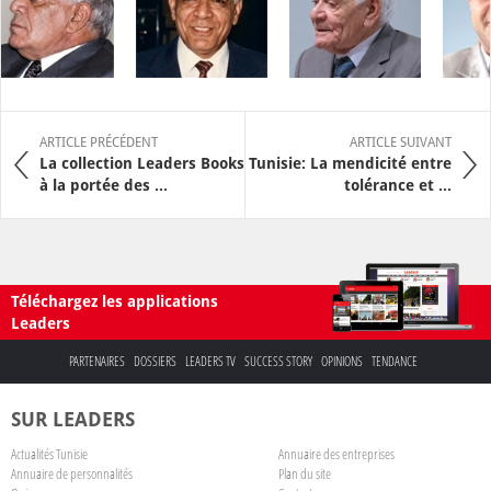
ARTICLE PRÉCÉDENT
ARTICLE SUIVANT
La collection Leaders Books
Tunisie: La mendicité entre
à la portée des ...
tolérance et ...
Téléchargez les applications
Leaders
PARTENAIRES
DOSSIERS
LEADERS TV
SUCCESS STORY
OPINIONS
TENDANCE
SUR LEADERS
Actualités Tunisie
Annuaire des entreprises
Annuaire de personnalités
Plan du site