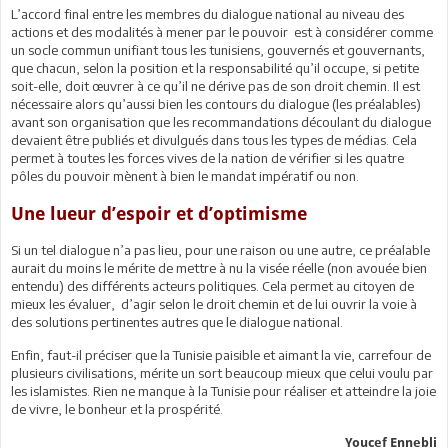
L’accord final entre les membres du dialogue national au niveau des
actions et des modalités à mener par le pouvoir est à considérer comme
un socle commun unifiant tous les tunisiens, gouvernés et gouvernants,
que chacun, selon la position et la responsabilité qu’il occupe, si petite
soit-elle, doit œuvrer à ce qu’il ne dérive pas de son droit chemin. Il est
nécessaire alors qu’aussi bien les contours du dialogue (les préalables)
avant son organisation que les recommandations découlant du dialogue
devaient être publiés et divulgués dans tous les types de médias. Cela
permet à toutes les forces vives de la nation de vérifier si les quatre
pôles du pouvoir mènent à bien le mandat impératif ou non.
Une lueur d’espoir et d’optimisme
Si un tel dialogue n’a pas lieu, pour une raison ou une autre, ce préalable
aurait du moins le mérite de mettre à nu la visée réelle (non avouée bien
entendu) des différents acteurs politiques. Cela permet au citoyen de
mieux les évaluer, d’agir selon le droit chemin et de lui ouvrir la voie à
des solutions pertinentes autres que le dialogue national.
Enfin, faut-il préciser que la Tunisie paisible et aimant la vie, carrefour de
plusieurs civilisations, mérite un sort beaucoup mieux que celui voulu par
les islamistes. Rien ne manque à la Tunisie pour réaliser et atteindre la joie
de vivre, le bonheur et la prospérité.
Youcef Ennebli