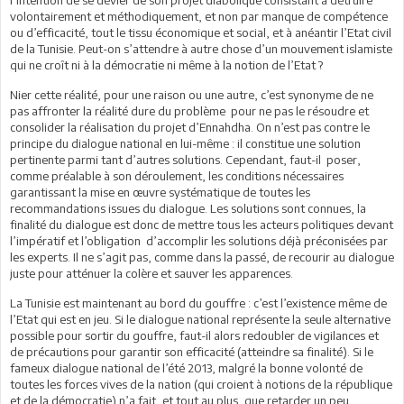
volontairement et méthodiquement, et non par manque de compétence
ou d’efficacité, tout le tissu économique et social, et à anéantir l’Etat civil
de la Tunisie. Peut-on s’attendre à autre chose d’un mouvement islamiste
qui ne croît ni à la démocratie ni même à la notion de l’Etat ?
Nier cette réalité, pour une raison ou une autre, c’est synonyme de ne
pas affronter la réalité dure du problème pour ne pas le résoudre et
consolider la réalisation du projet d’Ennahdha. On n’est pas contre le
principe du dialogue national en lui-même : il constitue une solution
pertinente parmi tant d’autres solutions. Cependant, faut-il poser,
comme préalable à son déroulement, les conditions nécessaires
garantissant la mise en œuvre systématique de toutes les
recommandations issues du dialogue. Les solutions sont connues, la
finalité du dialogue est donc de mettre tous les acteurs politiques devant
l’impératif et l’obligation d’accomplir les solutions déjà préconisées par
les experts. Il ne s’agit pas, comme dans la passé, de recourir au dialogue
juste pour atténuer la colère et sauver les apparences.
La Tunisie est maintenant au bord du gouffre : c’est l’existence même de
l’Etat qui est en jeu. Si le dialogue national représente la seule alternative
possible pour sortir du gouffre, faut-il alors redoubler de vigilances et
de précautions pour garantir son efficacité (atteindre sa finalité). Si le
fameux dialogue national de l’été 2013, malgré la bonne volonté de
toutes les forces vives de la nation (qui croient à notions de la république
et de la démocratie) n’a fait, et tout au plus, que retarder un peu