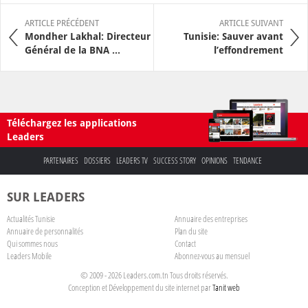
ARTICLE PRÉCÉDENT
ARTICLE SUIVANT
Mondher Lakhal: Directeur
Tunisie: Sauver avant
Général de la BNA ...
l’effondrement
Téléchargez les applications
Leaders
PARTENAIRES
DOSSIERS
LEADERS TV
SUCCESS STORY
OPINIONS
TENDANCE
SUR LEADERS
Actualités Tunisie
Annuaire des entreprises
Annuaire de personnalités
Plan du site
Qui sommes nous
Contact
Leaders Mobile
Abonnez-vous au mensuel
© 2009 - 2026 Leaders.com.tn Tous droits réservés.
Conception et Développement du site internet par
Tanit web