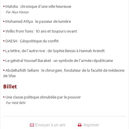
Mahdia : chronique d’une ville heureuse
•
Par Alya Hamza
Mohamed Attya : le passeur de lumière
•
Willis from Tunis : 10 ans et toujours vivant
•
DAESH : Géopolitique du conflit
•
La lettre, de l’autre rive : de Sophie Bessis à Hannah Arendt
•
Le général Youssef Baraket : un symbole de l’armée républicaine
•
Abdelhafidh Sellami : le chirurgien, fondateur de la faculté de médecine
•
de Sfax
Billet
Une classe politique obnubilée par le pouvoir
•
Par Hédi Béhi
Envoyer à un ami
Imprimer