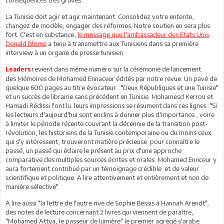
La Tunisie doit agir et agir maintenant: Consolidez votre entente,
changez de modèle, engager des réformes. Notre soutien en sera plus
fort. C'est en substance,
le message que l'ambassadeur des Etats Unis
Donald Blome
a tenu à transmettre aux Tunisiens dans sa première
interview à un organe de presse tunisien.
revient dans même numéro sur la cérémonie de lancement
Leaders
des Mémoires de Mohamed Ennaceur édités par notre revue. Un pavé de
quelque 600 pages au titre évocateur : "Deux Républiques et une Tunisie"
et un succès de librairie sans précédent en Tunisie. Mohamesd Kerrou et
Hamadi Rédissi l'ont lu. leurs impressions se résument dans ces lignes :"Si
les lecteurs d'aujourd'hui sont enclins à donner plus d'importance , voire
à limiter le période récente couvrant la décennie de la transition post-
révolution, les historiens de la Tunisie contemporaine ou du moins ceux
qui s'y intéressent, trouveront matière précieuse pour connaître le
passé, un passé qui éclaire le présent au prix d'une approche
comparative des multIples sources écrites et orales. Mohamed Ennceur y
aura fortement contribué par un témoignage crédible et de valeur
scientifique et politique. A lire attentivement et entièrement et non de
manière sélective"
A lire aussi "la lettre de l'autre rive de Sophie Bessis à Hannah Arendt",
des notes de lecture concernant 2 livres qui viennent de paraître,
"Mohamed Attya, le passeur de lumière" le premier agrégé s'arabe