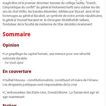
maghrébin et le premier directeur tunisien du collège Sadiki, "Daech,
Géopolitique du conflit" du général Mohamed Nafti sans oublier les dix
ans du chat Willis, les bandes déssinées éditées par Elyzad ainsi et les
hommages au général Baraket, un symbole de notre armée républicaine,
le général Youssef Baraket et le chirurgien Abdelhafidh Sellami,
fondateur de la faculté de médecine de Sfax décédés récemment
Sommaire
Opinion
Le gaspillage du capital humain, une menace pour une sécurité
•
nationale durable
Par Riadh Zghal
En couverture
Fadhel Moussa - constitutionnaliste, constituant et maire de l’Ariana :
•
Les dirigeants politiques sont responsables de la crise
L’ambassadeur des Etats-Unis, Donald Blome : La Tunisie doit agir et
•
agir maintenant
Nation