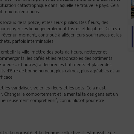
 situation catastrophique dans laquelle se trouve le pays. Cela
ombreux malentendus.
ocaux de la police) et les lieux publics. Des fleurs, des
r égayer ces lieux généralement tristes et lugubres. Cela va
 rêver un moment, contribué à alléger leurs souffrances et les
chets, parfois interminables.
embellir la ville, mettre des pots de fleurs, nettoyer et
es commerçants, les cafés et les responsables des bâtiments
 Sonede… et autres) à décorer les bâtiments et placer des
ents d’être de bonne humeur, plus calmes, plus agréables et au
fficace.
 les vandaliser, voler les fleurs et les pots. Cela n’est
er. Changer le comportement et la mentalité des gens est un
est heureusement compréhensif, connu plutôt pour être
tre la morosité et la déprime collective, il est possible de