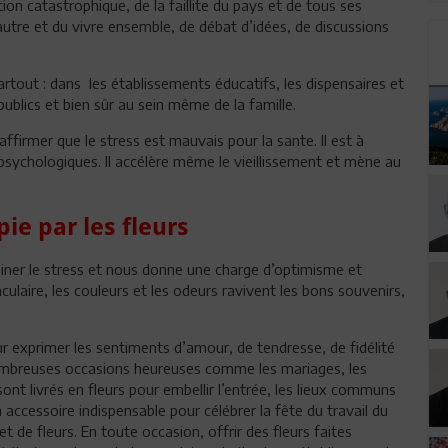
tion catastrophique, de la faillite du pays et de tous ses
’autre et du vivre ensemble, de débat d’idées, de discussions
rtout : dans les établissements éducatifs, les dispensaires et
 publics et bien sûr au sein même de la famille.
affirmer que le stress est mauvais pour la sante. Il est à
 psychologiques. Il accélère même le vieillissement et mène au
pie par les fleurs
miner le stress et nous donne une charge d’optimisme et
culaire, les couleurs et les odeurs ravivent les bons souvenirs,
ur exprimer les sentiments d’amour, de tendresse, de fidélité
e nombreuses occasions heureuses comme les mariages, les
ont livrés en fleurs pour embellir l’entrée, les lieux communs
cessoire indispensable pour célébrer la fête du travail du
t de fleurs. En toute occasion, offrir des fleurs faites