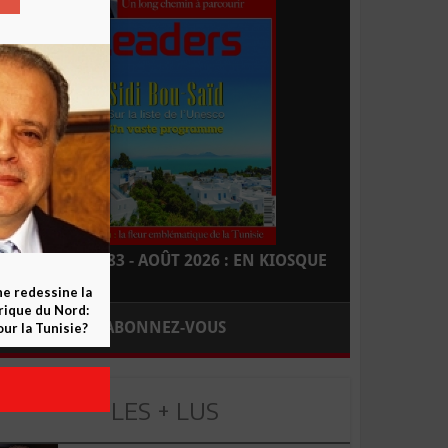
LEADERS N° 183 - AOÛT 2026 : EN KIOSQUE
ne redessine la
frique du Nord:
ABONNEZ-VOUS
ur la Tunisie?
LES + LUS