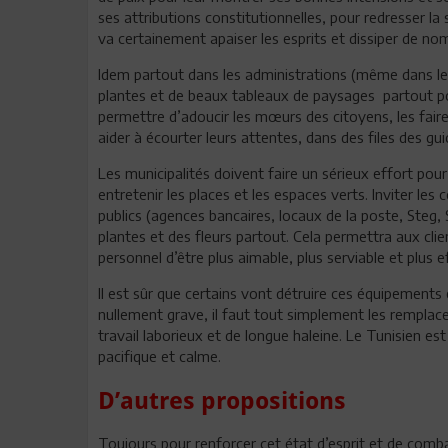
ses attributions constitutionnelles, pour redresser la
va certainement apaiser les esprits et dissiper de n
Idem partout dans les administrations (même dans les l
plantes et de beaux tableaux de paysages partout pou
permettre d’adoucir les mœurs des citoyens, les faire
aider à écourter leurs attentes, dans des files des gui
Les municipalités doivent faire un sérieux effort pour 
entretenir les places et les espaces verts. Inviter l
publics (agences bancaires, locaux de la poste, Steg,
plantes et des fleurs partout. Cela permettra aux cli
personnel d’être plus aimable, plus serviable et plus e
Il est sûr que certains vont détruire ces équipements et
nullement grave, il faut tout simplement les remplac
travail laborieux et de longue haleine. Le Tunisien 
pacifique et calme.
D’autres propositions
Toujours pour renforcer cet état d’esprit et de combat