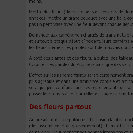
moins.
Mettre des fleurs (fleurs coupées et des pots de fleur
annexes, mettre un grand bouquet avec une belle comp
pas un petit vase avec une fleur devant chaque dépu
Demander aux caméramen chargés de transmettre les
et surtout à chaque début d’incident, leurs caméras e
les fleurs même si les paroles sont de mauvais goût e
A coté des plantes et des fleurs, ajoutez des table
Coran et des paroles du Prophète ainsi que des vers d
L’effet sur les parlementaires serait certainement gra
plus agréable et dans une ambiance cordiale et amicale
sera que plus confiant dans ses représentants qui son
passer leur temps à se chamailler et s’agresser mutu
Des fleurs partout
Au président de la république à l’occasion la plus pro
(de l’assemblée et du gouvernement) et leur offrir u
de paix pour leur montrer ses bonnes intensions et son