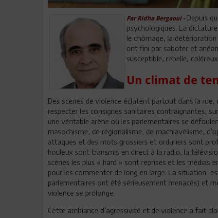
Depuis qu
Par Ridha Bergaoui -
psychologiques. La dictature,
le chômage, la détérioration
ont fini par saboter et anéan
susceptible, rebelle, coléreux
Un climat de ten
Des scènes de violence éclatent partout dans la rue, d
respecter les consignes sanitaires contraignantes, s
une véritable arène où les parlementaires se défoulen
masochisme, de régionalisme, de machiavélisme, d’op
attaques et des mots grossiers et orduriers sont pro
houleux sont transmis en direct à la radio, la télévis
scènes les plus « hard » sont reprises et les médias 
pour les commenter de long en large. La situation est 
parlementaires ont été sérieusement menacés) et même
violence se prolonge.
Cette ambiance d’agressivité et de violence a fait cl