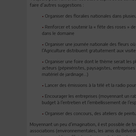
faire d’autres suggestions :
•
Organiser des floralies nationales dans plusieur
•
Renforcer et soutenir la « fête des roses » de 
dans le domaine
•
Organiser une journée nationale des fleurs où 
l’Agriculture distribuent gratuitement aux visit
•
Organiser une foire dont le thème serait les pla
acteurs (pépiniéristes, paysagistes, entrepris
matériel de jardinage…)
•
Lancer des émissions à la télé et la radio pou
•
Encourager les entreprises (moyennant un raba
budget à l’entretien et l’embellissement de l’es
•
Organiser des concours, des ateliers de peint
Moyennant un peu d’imagination, il est possible de t
associations (environnementales, les amis du Belvédèr