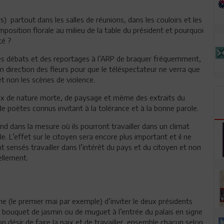
s) partout dans les salles de réunions, dans les couloirs et les
osition florale au milieu de la table du président et pourquoi
té ?
 débats et des reportages à l’ARP de braquer fréquemment,
n direction des fleurs pour que le téléspectateur ne verra que
t non les scènes de violence.
aux de nature morte, de paysage et même des extraits du
e poètes connus invitant à la tolérance et à la bonne parole.
nd dans la mesure où ils pourront travailler dans un climat
. L’effet sur le citoyen sera encore plus important et il ne
t sensés travailler dans l’intérêt du pays et du citoyen et non
ellement.
che (le premier mai par exemple) d’inviter le deux présidents
n bouquet de jasmin ou de muguet à l’entrée du palais en signe
 désir de faire la paix et de travailler, ensemble chacun selon