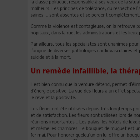
la classe politique, responsable à ses yeux de la situa
malheurs. Les principes de tolérance, du respect de l
saines … sont absentes et se perdent complètement.
Comme la violence est contagieuse, on la retrouve pa
hôpitaux, dans la rue, les administrations et les lieux
Par ailleurs, tous les spécialistes sont unanimes pour 
l’origine de diverses pathologies cardiovasculaires et
suicide et à la mort.
Un remède infaillible, la théra
Il est bien connu que la verdure détend, permet d’éli
d’énergie positive. La vue des fleurs a un effet specta
le rêve et la positivité.
Les fleurs ont été utilisées depuis très longtemps po
et de satisfaction. Les fleurs sont utilisées lors d
réunions importantes… Les palais, les hôtels de luxe s
et même les chambres. Le bouquet de muguet est un ac
1er mai. Pour honorer quelqu’un on lui offre un bouque