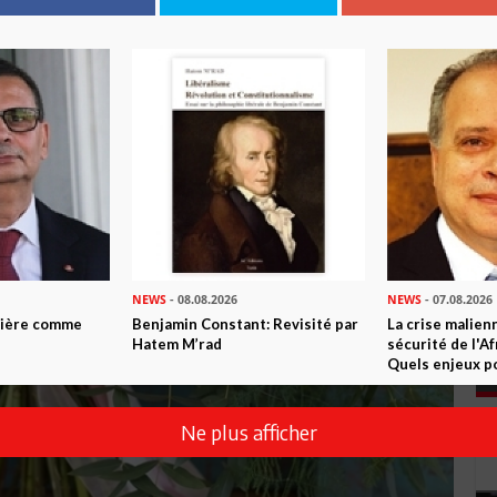
NEWS
- 08.08.2026
NEWS
- 07.08.2026
ntière comme
Benjamin Constant: Revisité par
La crise malien
Hatem M’rad
sécurité de l'A
Quels enjeux po
Ne plus afficher