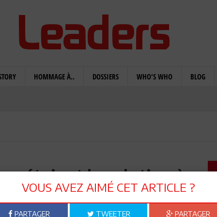
STORY
HOMMAGE À..
DOSSIERS
WHO'S WHO
BLOG
eurs étaient la solution à
VOUS AVEZ AIMÉ CET ARTICLE ?
roblèmes?
PARTAGER
TWEETER
PARTAGER