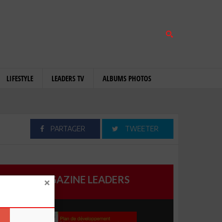
LIFESTYLE
LEADERS TV
ALBUMS PHOTOS
PARTAGER
TWEETER
MAGAZINE LEADERS