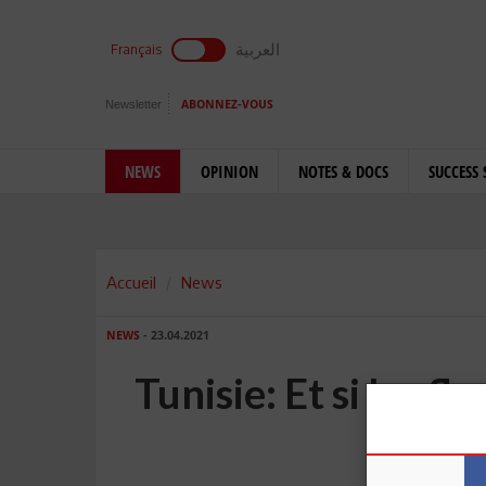
العربية
Français
Newsletter
ABONNEZ-VOUS
NEWS
OPINION
NOTES & DOCS
SUCCESS 
Accueil
News
NEWS
- 23.04.2021
Tunisie: Et si les fl
nos p