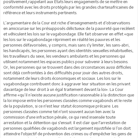
positivement,rappelant aux Etats leurs engagements de se mettre en
conformité avec les droits protégés par les grandes chartesafricaines de
référence et leurs instruments pertinents.
L’argumentaire de la Cour est riche d’enseignements et d’observations
en amicicuriae sur les présupposés délictueux de la pauvreté que recèlent
et véhiculent les lois sur le vagabondage. Elle fait observer en effet «que
les lois sur le vagabondage répriment en réalité les pauvres et les
personnes défavorisées, y compris, mais sans s'y limiter, les sans-abri,
les handicapés, les personnes ayant des identités sexuelles inhabituelles,
les travailleurs du sexe, les vendeurs ambulants et les personnes qui
utilisent notamment les espaces publics pour subvenir à leurs besoins.
Or, les personnes qui se trouvent dans des circonstances aussi difficiles
sont déjà confrontées à des difficultés pour jouir des autres droits,
notamment de leurs droits économiques et sociaux. Les lois sur le
vagabondage contribuent donc à aggraver leur situation en les privant
davantage de leur droit à un égal traitement devant la loi». La Cour
affirme «qu’il n’existe aucune justification raisonnable à la distinction que
la loi impose entre les personnes classées comme vagabonds et le reste
de la population, si ce n'est leur statut économique précaire. Les
personnes classées comme tel n'ont souvent aucun lien avec la
commission d'une infraction pénale, ce qui rend insensée toute
arrestation et la détention qui s'ensuit. Il est clair que l'arrestation de
personnes qualifiées de vagabonds est largement injustifiée si l’on doit
atteindre l'objectif de prévention des crimes ou d'empêcher les gens de