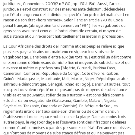
juridique», Connexions, 2003/2 n ° 80, pp. 137 à 154]. Aussi, l’arsenal
juridique s’est-il construit sur des mesures ante delictum, déclenchées
par l’état dangereux de l’individu, suspecté d’un potentiel malfaisant en
raison de son état «hors normes». Selon l’ancien article 270 du Code
pénal français (abrogé bien tardivement en 1994), les «vagabonds ou
gens sans-aveu sont ceux qui n’ont ni domicile certain, ni moyen de
subsistance et qui n’exercent habituellement ni métier ni profession».
La Cour Africaine des droits de l’homme et des peuples relève ici que
plusieurs pays africains ont maintenu en vigueur leurs lois sur le
vagabondage. Dans bien d’entre eux (au total 18) est créé un délit contre
une personne définie «sans domicile fixe ni moyens de subsistance et qui
n’exerce ni métier ni profession» [Algérie, Burundi, Burkina Faso,
Cameroun, Comores, République du Congo, Côte d'Ivoire, Gabon,
Guinée, Madagascar, Mauritanie, Mali, Maroc, Niger, République arabe
sahraouie démocratique, Sénégal, Tchad et Togo]. Dans huit autres, tout
«suspect ou voleur réputé ne disposant pas de moyens de subsistance
visibles et ne pouvant justifier de sa situation » est considéré comme
«clochard» ou «vagabond» (Botswana, Gambie, Malawi, Nigeria,
Seychelles, Tanzanie, Ouganda et Zambie). En Afrique du Sud, les
règlements interdisent aux sans-abri d’errer ou de dormir dans un
établissement ou un espace public ou sur la plage. Dans au moins trois
autres pays, le vagabondage et l’oisiveté sont des infractions définies
comme étant commises « par des personnes en état d’errance ou oisives,
qui n’ont pas de moyens de subsistance définis et qui ne peuvent pas