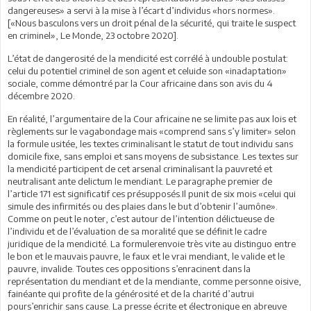
dangereuses» a servi à la mise à l’écart d’individus «hors normes».
[«Nous basculons vers un droit pénal de la sécurité, qui traite le suspect
en criminel», Le Monde, 23 octobre 2020].
L’état de dangerosité de la mendicité est corrélé à undouble postulat:
celui du potentiel criminel de son agent et celuide son «inadaptation»
sociale, comme démontré par la Cour africaine dans son avis du 4
décembre 2020.
En réalité, l’argumentaire de la Cour africaine ne se limite pas aux lois et
règlements sur le vagabondage mais «comprend sans s’y limiter» selon
la formule usitée, les textes criminalisant le statut de tout individu sans
domicile fixe, sans emploi et sans moyens de subsistance. Les textes sur
la mendicité participent de cet arsenal criminalisant la pauvreté et
neutralisant ante delictum le mendiant. Le paragraphe premier de
l’article 171 est significatif ces présupposés.Il punit de six mois «celui qui
simule des infirmités ou des plaies dans le but d’obtenir l’aumône».
Comme on peut le noter, c’est autour de l’intention délictueuse de
l’individu et de l’évaluation de sa moralité que se définit le cadre
juridique de la mendicité. La formulerenvoie très vite au distinguo entre
le bon et le mauvais pauvre, le faux et le vrai mendiant, le valide et le
pauvre, invalide. Toutes ces oppositions s’enracinent dans la
représentation du mendiant et de la mendiante, comme personne oisive,
fainéante qui profite de la générosité et de la charité d’autrui
pours’enrichir sans cause. La presse écrite et électronique en abreuve