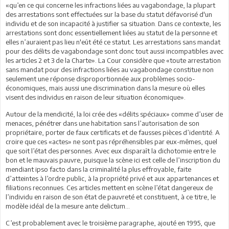
«qu’en ce qui concerne les infractions liées au vagabondage, la plupart
des arrestations sont effectuées sur la base du statut défavorisé d'un
individu et de son incapacité à justifier sa situation. Dans ce contexte, les
arrestations sont donc essentiellement liées au statut de la personne et
elles n’auraient pas lieu n'eût été ce statut. Les arrestations sans mandat
pour des délits de vagabondage sont donc tout aussi incompatibles avec
les articles 2 et 3 de la Charte». La Cour considère que «toute arrestation
sans mandat pour des infractions liées au vagabondage constitue non
seulement une réponse disproportionnée aux problèmes socio-
économiques, mais aussi une discrimination dans la mesure où elles
visent des individus en raison de leur situation économique».
Autour de la mendicité, la loi crée des «délits spéciaux» comme d’user de
menaces, pénétrer dans une habitation sans l’autorisation de son
propriétaire, porter de faux certificats et de fausses pièces d’identité. A
croire que ces «actes» ne sont pas répréhensibles par eux-mêmes, quel
que soit l’état des personnes. Avec eux disparaît la dichotomie entre le
bon et le mauvais pauvre, puisque la scène ici est celle de l’inscription du
mendiant ipso facto dans la criminalité la plus effroyable, faite
d’atteintes à l’ordre public, à la propriété privé et aux appartenances et
filiations reconnues. Ces articles mettent en scène l’état dangereux de
l’individu en raison de son état de pauvreté et constituent, à ce titre, le
modèle idéal de la mesure ante delictum...
C’est probablement avec le troisième paragraphe, ajouté en 1995, que