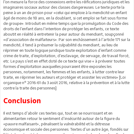
l’on mesure la force des connexions entre les réifications juridiques et les
imaginaires sociaux autour des classes dangereuses. Le texte porte la
peine à un an de prison pour «celui qui emploie à la mendicité un enfant
âgé de moins de 18 ans, en la doublant, si cet emploi se fait sous forme
de groupe». Introduit en même temps que la promulgation du Code des
droits de l’enfant dans l’intention de protéger les enfants, ce texte
aboutit en réalité à entretenir la peur autour du mendiant, soupçonné
«d’association de malfaiteurs». Par son enchâssement à l’article 171 sur la
mendicité, il tend à présumer la culpabilité du mendiant, au lieu de
réprimer en toute logique juridique toute exploitation d’enfant comme
crime de traite, d’exploitation, d’esclavage, de servage, de travail forcé,
etc. Le pays s’est en effet doté de ce texte qui vise « à prévenir toutes
formes d’exploitation auxquelles pourraient être exposées les
personnes, notamment, les femmes et les enfants, à lutter contre leur
traite, en réprimer les auteurs et protéger et assister les victimes» [Loi
organique n° 2016-61 du 3 août 2016, relative à la prévention et à la lutte
contre la traite des personnes]
Conclusion
Il est temps d’abolir ces textes qui, tout en se nourrissant et en
alimentanten retour le sentiment d’insécurité autour de la figure du
«pauvre malfaisant», pénalisent la vulnérabilité et la détresse
économique et sociale des personnes. Textes d’un autre âge, fondés sur