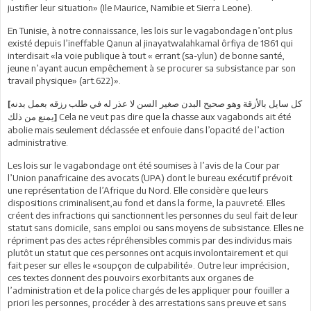
justifier leur situation» (Ile Maurice, Namibie et Sierra Leone).
En Tunisie, à notre connaissance, les lois sur le vagabondage n’ont plus
existé depuis l’ineffable Qanun al jinayatwalahkamal ôrfiya de 1861 qui
interdisait «la voie publique à tout « errant (sa-ylun) de bonne santé,
jeune n’ayant aucun empêchement à se procurer sa subsistance par son
travail physique» (art.622)».
[كل سايل بالأزقة وهو صحيح البدن صغير السن لا عذر له في طلب رزقه بعمل بدنه
Cela ne veut pas dire que la chasse aux vagabonds ait été
يمنع من ذلك
]
abolie mais seulement déclassée et enfouie dans l’opacité de l’action
administrative.
Les lois sur le vagabondage ont été soumises à l’avis de la Cour par
l’Union panafricaine des avocats (UPA) dont le bureau exécutif prévoit
une représentation de l’Afrique du Nord. Elle considère que leurs
dispositions criminalisent,au fond et dans la forme, la pauvreté. Elles
créent des infractions qui sanctionnent les personnes du seul fait de leur
statut sans domicile, sans emploi ou sans moyens de subsistance. Elles ne
répriment pas des actes répréhensibles commis par des individus mais
plutôt un statut que ces personnes ont acquis involontairement et qui
fait peser sur elles le «soupçon de culpabilité». Outre leur imprécision,
ces textes donnent des pouvoirs exorbitants aux organes de
l’administration et de la police chargés de les appliquer pour fouiller a
priori les personnes, procéder à des arrestations sans preuve et sans