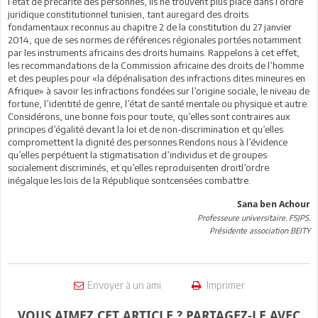
l’état de précarité des personnes, ils ne trouvent plus place dans l’ordre
juridique constitutionnel tunisien, tant auregard des droits
fondamentaux reconnus au chapitre 2 de la constitution du 27 janvier
2014, que de ses normes de références régionales portées notamment
par les instruments africains des droits humains. Rappelons à cet effet,
les recommandations de la Commission africaine des droits de l’homme
et des peuples pour «la dépénalisation des infractions dites mineures en
Afrique» à savoir les infractions fondées sur l’origine sociale, le niveau de
fortune, l’identité de genre, l’état de santé mentale ou physique et autre.
Considérons, une bonne fois pour toute, qu’elles sont contraires aux
principes d’égalité devant la loi et de non-discrimination et qu’elles
compromettent la dignité des personnes.Rendons nous à l’évidence
qu’elles perpétuent la stigmatisation d’individus et de groupes
socialement discriminés, et qu’elles reproduisenten droitl’ordre
inégalque les lois de la République sontcensées combattre.
Sana ben Achour
Professeure universitaire. FSJPS.
Présidente association BEITY
Envoyer à un ami
Imprimer
VOUS AIMEZ CET ARTICLE ? PARTAGEZ-LE AVEC