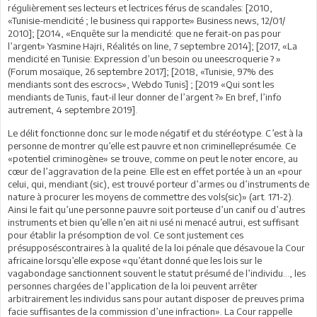
régulièrement ses lecteurs et lectrices férus de scandales: [2010,
«Tunisie-mendicité ; le business qui rapporte» Business news, 12/01/
2010]; [2014, «Enquête sur la mendicité: que ne ferait-on pas pour
l’argent» Yasmine Hajri, Réalités on line, 7 septembre 2014]; [2017, «La
mendicité en Tunisie: Expression d’un besoin ou uneescroquerie ? »
(Forum mosaïque, 26 septembre 2017]; [2018, «Tunisie, 97% des
mendiants sont des escrocs», Webdo Tunis] ; [2019 «Qui sont les
mendiants de Tunis, faut-il leur donner de l’argent ?» En bref, l’info
autrement, 4 septembre 2019].
Le délit fonctionne donc sur le mode négatif et du stéréotype. C’est à la
personne de montrer qu’elle est pauvre et non criminelleprésumée. Ce
«potentiel criminogène» se trouve, comme on peut le noter encore, au
cœur de l’aggravation de la peine. Elle est en effet portée à un an «pour
celui, qui, mendiant (sic), est trouvé porteur d’armes ou d’instruments de
nature à procurer les moyens de commettre des vols(sic)» (art. 171-2).
Ainsi le fait qu’une personne pauvre soit porteuse d’un canif ou d’autres
instruments et bien qu’elle n’en ait ni usé ni menacé autrui, est suffisant
pour établir la présomption de vol. Ce sont justement ces
présupposéscontraires à la qualité de la loi pénale que désavoue la Cour
africaine lorsqu’elle expose «qu’étant donné que les lois sur le
vagabondage sanctionnent souvent le statut présumé de l’individu…, les
personnes chargées de l’application de la loi peuvent arrêter
arbitrairement les individus sans pour autant disposer de preuves prima
facie suffisantes de la commission d’une infraction». La Cour rappelle