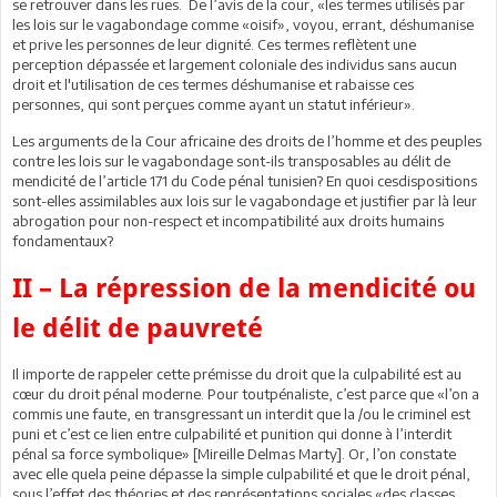
se retrouver dans les rues. De l’avis de la cour, «les termes utilisés par
les lois sur le vagabondage comme «oisif», voyou, errant, déshumanise
et prive les personnes de leur dignité. Ces termes reflètent une
perception dépassée et largement coloniale des individus sans aucun
droit et l'utilisation de ces termes déshumanise et rabaisse ces
personnes, qui sont perçues comme ayant un statut inférieur».
Les arguments de la Cour africaine des droits de l’homme et des peuples
contre les lois sur le vagabondage sont-ils transposables au délit de
mendicité de l’article 171 du Code pénal tunisien? En quoi cesdispositions
sont-elles assimilables aux lois sur le vagabondage et justifier par là leur
abrogation pour non-respect et incompatibilité aux droits humains
fondamentaux?
II – La répression de la mendicité ou
le délit de pauvreté
Il importe de rappeler cette prémisse du droit que la culpabilité est au
cœur du droit pénal moderne. Pour toutpénaliste, c’est parce que «l’on a
commis une faute, en transgressant un interdit que la /ou le criminel est
puni et c’est ce lien entre culpabilité et punition qui donne à l’interdit
pénal sa force symbolique» [Mireille Delmas Marty]. Or, l’on constate
avec elle quela peine dépasse la simple culpabilité et que le droit pénal,
sous l’effet des théories et des représentations sociales «des classes