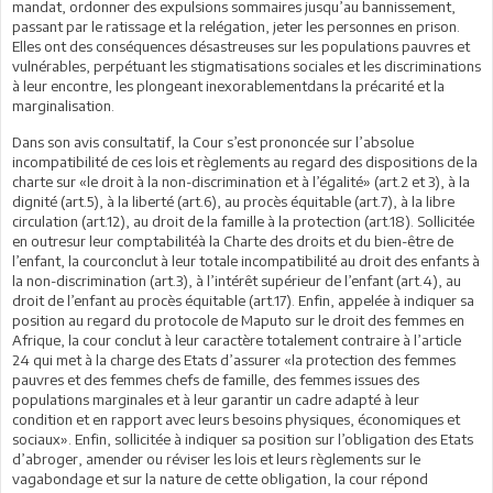
mandat, ordonner des expulsions sommaires jusqu’au bannissement,
passant par le ratissage et la relégation, jeter les personnes en prison.
Elles ont des conséquences désastreuses sur les populations pauvres et
vulnérables, perpétuant les stigmatisations sociales et les discriminations
à leur encontre, les plongeant inexorablementdans la précarité et la
marginalisation.
Dans son avis consultatif, la Cour s’est prononcée sur l’absolue
incompatibilité de ces lois et règlements au regard des dispositions de la
charte sur «le droit à la non-discrimination et à l’égalité» (art.2 et 3), à la
dignité (art.5), à la liberté (art.6), au procès équitable (art.7), à la libre
circulation (art.12), au droit de la famille à la protection (art.18). Sollicitée
en outresur leur comptabilitéà la Charte des droits et du bien-être de
l’enfant, la courconclut à leur totale incompatibilité au droit des enfants à
la non-discrimination (art.3), à l’intérêt supérieur de l’enfant (art.4), au
droit de l’enfant au procès équitable (art.17). Enfin, appelée à indiquer sa
position au regard du protocole de Maputo sur le droit des femmes en
Afrique, la cour conclut à leur caractère totalement contraire à l’article
24 qui met à la charge des Etats d’assurer «la protection des femmes
pauvres et des femmes chefs de famille, des femmes issues des
populations marginales et à leur garantir un cadre adapté à leur
condition et en rapport avec leurs besoins physiques, économiques et
sociaux». Enfin, sollicitée à indiquer sa position sur l’obligation des Etats
d’abroger, amender ou réviser les lois et leurs règlements sur le
vagabondage et sur la nature de cette obligation, la cour répond