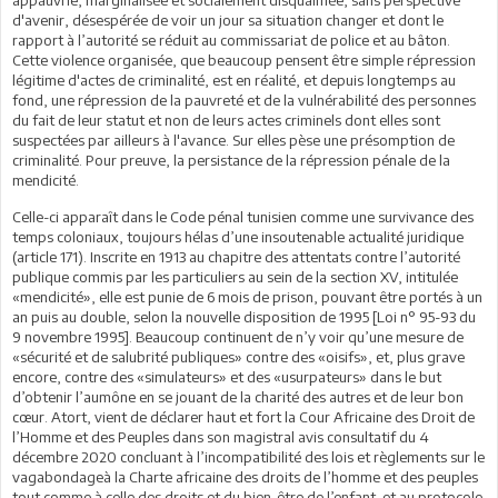
d'avenir, désespérée de voir un jour sa situation changer et dont le
rapport à l’autorité se réduit au commissariat de police et au bâton.
Cette violence organisée, que beaucoup pensent être simple répression
légitime d'actes de criminalité, est en réalité, et depuis longtemps au
fond, une répression de la pauvreté et de la vulnérabilité des personnes
du fait de leur statut et non de leurs actes criminels dont elles sont
suspectées par ailleurs à l'avance. Sur elles pèse une présomption de
criminalité. Pour preuve, la persistance de la répression pénale de la
mendicité.
Celle-ci apparaît dans le Code pénal tunisien comme une survivance des
temps coloniaux, toujours hélas d’une insoutenable actualité juridique
(article 171). Inscrite en 1913 au chapitre des attentats contre l’autorité
publique commis par les particuliers au sein de la section XV, intitulée
«mendicité», elle est punie de 6 mois de prison, pouvant être portés à un
an puis au double, selon la nouvelle disposition de 1995 [Loi n° 95-93 du
9 novembre 1995]. Beaucoup continuent de n’y voir qu’une mesure de
«sécurité et de salubrité publiques» contre des «oisifs», et, plus grave
encore, contre des «simulateurs» et des «usurpateurs» dans le but
d’obtenir l’aumône en se jouant de la charité des autres et de leur bon
cœur. Atort, vient de déclarer haut et fort la Cour Africaine des Droit de
l’Homme et des Peuples dans son magistral avis consultatif du 4
décembre 2020 concluant à l’incompatibilité des lois et règlements sur le
vagabondageà la Charte africaine des droits de l’homme et des peuples
tout comme à celle des droits et du bien-être de l’enfant et au protocole