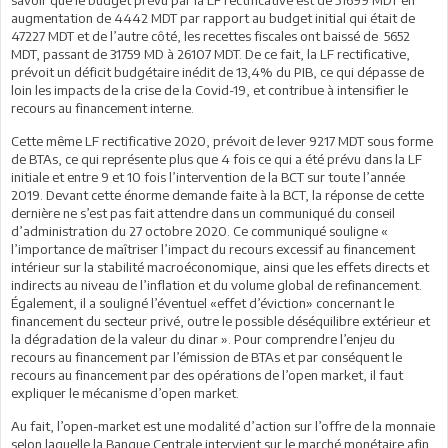
augmentation de 4442 MDT par rapport au budget initial qui était de
47227 MDT et de l’autre côté, les recettes fiscales ont baissé de 5652
MDT, passant de 31759 MD à 26107 MDT. De ce fait, la LF rectificative,
prévoit un déficit budgétaire inédit de 13,4% du PIB, ce qui dépasse de
loin les impacts de la crise de la Covid-19, et contribue à intensifier le
recours au financement interne.
Cette même LF rectificative 2020, prévoit de lever 9217 MDT sous forme
de BTAs, ce qui représente plus que 4 fois ce qui a été prévu dans la LF
initiale et entre 9 et 10 fois l’intervention de la BCT sur toute l’année
2019. Devant cette énorme demande faite à la BCT, la réponse de cette
dernière ne s’est pas fait attendre dans un communiqué du conseil
d’administration du 27 octobre 2020. Ce communiqué souligne «
l’importance de maîtriser l’impact du recours excessif au financement
intérieur sur la stabilité macroéconomique, ainsi que les effets directs et
indirects au niveau de l’inflation et du volume global de refinancement.
Également, il a souligné l’éventuel «effet d’éviction» concernant le
financement du secteur privé, outre le possible déséquilibre extérieur et
la dégradation de la valeur du dinar ». Pour comprendre l’enjeu du
recours au financement par l’émission de BTAs et par conséquent le
recours au financement par des opérations de l’open market, il faut
expliquer le mécanisme d’open market.
Au fait, l’open-market est une modalité d’action sur l’offre de la monnaie
selon laquelle la Banque Centrale intervient sur le marché monétaire afin