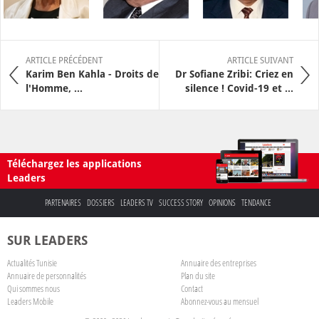
ARTICLE PRÉCÉDENT
ARTICLE SUIVANT
Karim Ben Kahla - Droits de
Dr Sofiane Zribi: Criez en
l'Homme, ...
silence ! Covid-19 et ...
Téléchargez les applications
Leaders
PARTENAIRES
DOSSIERS
LEADERS TV
SUCCESS STORY
OPINIONS
TENDANCE
SUR LEADERS
Actualités Tunisie
Annuaire des entreprises
Annuaire de personnalités
Plan du site
Qui sommes nous
Contact
Leaders Mobile
Abonnez-vous au mensuel