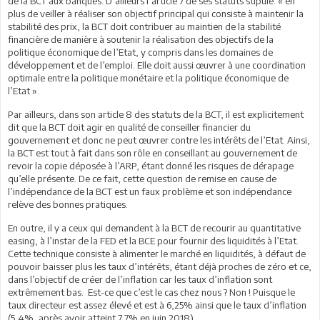
de la BCT aux banques. D’ailleurs l’article 7 de ses statuts stipule: « en
plus de veiller à réaliser son objectif principal qui consiste à maintenir la
stabilité des prix, la BCT doit contribuer au maintien de la stabilité
financière de manière à soutenir la réalisation des objectifs de la
politique économique de l’Etat, y compris dans les domaines de
développement et de l’emploi. Elle doit aussi œuvrer à une coordination
optimale entre la politique monétaire et la politique économique de
l’Etat ».
Par ailleurs, dans son article 8 des statuts de la BCT, il est explicitement
dit que la BCT doit agir en qualité de conseiller financier du
gouvernement et donc ne peut œuvrer contre les intérêts de l’Etat. Ainsi,
la BCT est tout à fait dans son rôle en conseillant au gouvernement de
revoir la copie déposée à l’ARP, étant donné les risques de dérapage
qu’elle présente. De ce fait, cette question de remise en cause de
l’indépendance de la BCT est un faux problème et son indépendance
relève des bonnes pratiques.
En outre, il y a ceux qui demandent à la BCT de recourir au quantitative
easing, à l’instar de la FED et la BCE pour fournir des liquidités à l’Etat.
Cette technique consiste à alimenter le marché en liquidités, à défaut de
pouvoir baisser plus les taux d’intérêts, étant déjà proches de zéro et ce,
dans l’objectif de créer de l’inflation car les taux d’inflation sont
extrêmement bas. Est-ce que c’est le cas chez nous ? Non ! Puisque le
taux directeur est assez élevé et est à 6,25% ainsi que le taux d’inflation
(5,4%, après avoir atteint 7,7% en juin 2018).