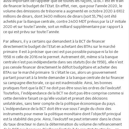
aussi important de rappeler que de toutes les façons, la BCT est en train
de financer le budget de l’Etat. En effet, rien, que pour l'année 2020, le
volume des émissions de trésorerie a augmenté en octobre 2020 à 6102
millions de dinars, dont 3400 millions de dinars (soit 55,7%) ont été
achetés par la Banque centrale, contre 2400 MDT prévus par la LF initiale
2020 et sur toute l’année, soit un milliard supplémentaire par rapport à
ce qui est prévu sur toute l’année.
Par ailleurs, il y a certains qui demandent à la BCT de financer
directement le budget de l’Etat en achetant des BTAs sur le marché
primaire. Il est à préciser que ceci est pas possible puisque ni la loi de
1958 ni celle de 2016 ne le permet. Autrement dit, même si la banque
centrale n’est pas indépendante dans ses statuts (loi de 1958), elle n’est
pas censée financer directement le déficit budgétaire et acheter des
BTAs sur le marché primaire. Si c’était le cas, alors un gouvernement
partant pourrait à la limite demander à la banque centrale de lui financer
sa campagne électorale, ce qui est inadmissible. Ainsi, les bonnes
pratiques font que la BCT ne doit pas être sous les ordres de l’exécutif.
Toutefois, l’indépendance de la BCT ne doit pas être comprise comme si
cette dernière faisait ce qu’elle voulait et prenait des décisions
unilatérales, sans tenir compte de la politique économique du pays.
L’indépendance de la BCT doit être vue sous l’angle du choix des
instruments pour mener la politique monétaire dont l’objectif principal
est la stabilité des prix. Ainsi, l’exécutif ne peut intervenir dans le choix
du taux directeur ni dans la détermination du volume de refinancement