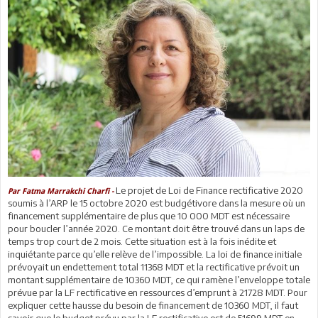
Le projet de Loi de Finance rectificative 2020
Par Fatma Marrakchi Charfi -
soumis à l’ARP le 15 octobre 2020 est budgétivore dans la mesure où un
financement supplémentaire de plus que 10 000 MDT est nécessaire
pour boucler l’année 2020. Ce montant doit être trouvé dans un laps de
temps trop court de 2 mois. Cette situation est à la fois inédite et
inquiétante parce qu’elle relève de l’impossible. La loi de finance initiale
prévoyait un endettement total 11368 MDT et la rectificative prévoit un
montant supplémentaire de 10360 MDT, ce qui ramène l’enveloppe totale
prévue par la LF rectificative en ressources d’emprunt à 21728 MDT. Pour
expliquer cette hausse du besoin de financement de 10360 MDT, il faut
savoir que le budget prévu par la LF rectificative est de 51699 MDT en