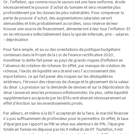
Or, l’inflation, qui comme nous le savons est une taxe uniforme, érode
nécessairement le pouvoir d’achat du tunisien et sera ressentie plus
profondément par les classes les plus vulnérables. Pour compenser la
perte de pouvoir d’achat, des augmentations salariales seront
demandées et très probablement accordées, sous réserve de leur
trouver une source de financement, alimenteront à leur tour l’inflation. Et
on se retrouvera inéluctablement dans la spirale infernale, prix – salaires
– dépréciation.
Pour faire simple, et au vu des orientations de politique budgétaire
contenues dans le Projet de la Loi de Finance rectificative 2020,
monétiser la dette fait peser au pays de grands risques d'inflation en
l’absence de création de richesse. En effet, par manque de création de
richesse, l’excès de liquidité sera drainé vers l’accroissement des
importations, ce qui fait peser des risques sur les déséquilibres
extérieurs, l'érosion des réserves de change et le glissement de la valeur
du dinar. La pression sur la demande de devises et sur la dépréciation du
dinar raviverait ainsi les pressions inflationnistes. De plus, cette liquidité
supplémentaire accaparée par les BTAs entraînerait nécessairement un
effet d’éviction sur les investissements privés.
Par ailleurs, et même si la BCT accepterait de la faire, le marché financier
n’a pas suffisamment de profondeur pour le permettre. En effet, le taux
d’épargne par rapport au PIB se situe aux alentours de 9%, l’épargne
totale en Tunisie ne dépasse pas les 9 milliards de DT. Toutefois, Il est