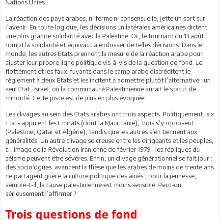
Nations Unies.
La réaction des pays arabes, ni ferme ni consensuelle, jette un sort sur
l’avenir. En toute logique, les décisions unilatérales américaines dictent
une plus grande solidarité avec la Palestine. Or, le tournant du 13 août
rompt la solidarité et équivaut à endosser de telles décisions. Dans le
monde, les autres Etats prennent la mesure de la réaction arabe pour
ajuster leur propre ligne politique vis-à-vis de la question de fond. Le
flottement et les faux-fuyants dans le camp arabe discréditent le
règlement à deux Etats et les incitent à admettre plutôt l’alternative : un
seul Etat, Israël, où la communauté Palestinienne aurait le statut de
minorité. Cette piste est de plus en plus évoquée.
Les clivages au sein des Etats arabes ont trois aspects. Politiquement, six
Etats appuient les Emirats (dont la Mauritanie), trois s’y opposent
(Palestine, Qatar et Algérie), tandis que les autres s’en tiennent aux
généralités. Un autre clivage se creuse entre les dirigeants et les peuples,
à l’image de la Révolution iranienne de février 1979 : les répliques du
séisme peuvent être sévères. Enfin, un clivage générationnel se fait jour :
des sociologues avancent la thèse que les arabes de moins de trente ans
ne partagent guère la culture politique des aînés ; pour la jeunesse,
semble-t-il, la cause palestinienne est moins sensible. Peut-on
sérieusement l’affirmer ?
Trois questions de fond