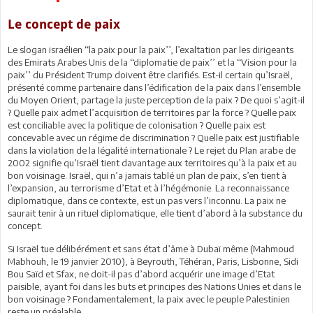
Le concept de paix
Le slogan israélien ‘‘la paix pour la paix’’, l’exaltation par les dirigeants
des Emirats Arabes Unis de la ‘‘diplomatie de paix’’ et la ‘‘Vision pour la
paix’’ du Président Trump doivent être clarifiés. Est-il certain qu’Israël,
présenté comme partenaire dans l’édification de la paix dans l’ensemble
du Moyen Orient, partage la juste perception de la paix ? De quoi s’agit-il
? Quelle paix admet l’acquisition de territoires par la force ? Quelle paix
est conciliable avec la politique de colonisation ? Quelle paix est
concevable avec un régime de discrimination ? Quelle paix est justifiable
dans la violation de la légalité internationale ? Le rejet du Plan arabe de
2002 signifie qu’Israël tient davantage aux territoires qu’à la paix et au
bon voisinage. Israël, qui n’a jamais tablé un plan de paix, s’en tient à
l’expansion, au terrorisme d’Etat et à l’hégémonie. La reconnaissance
diplomatique, dans ce contexte, est un pas vers l’inconnu. La paix ne
saurait tenir à un rituel diplomatique, elle tient d’abord à la substance du
concept.
Si Israël tue délibérément et sans état d’âme à Dubaï même (Mahmoud
Mabhouh, le 19 janvier 2010), à Beyrouth, Téhéran, Paris, Lisbonne, Sidi
Bou Saïd et Sfax, ne doit-il pas d’abord acquérir une image d’Etat
paisible, ayant foi dans les buts et principes des Nations Unies et dans le
bon voisinage ? Fondamentalement, la paix avec le peuple Palestinien
reste un préalable.