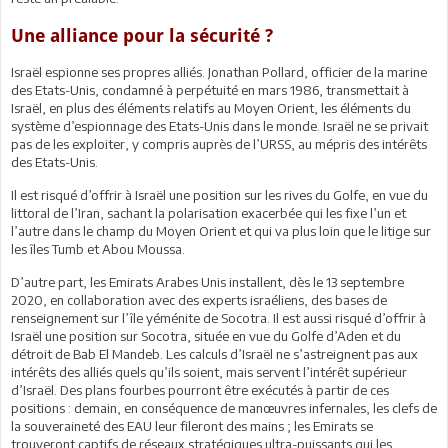
Une alliance pour la sécurité ?
Israël espionne ses propres alliés. Jonathan Pollard, officier de la marine
des Etats-Unis, condamné à perpétuité en mars 1986, transmettait à
Israël, en plus des éléments relatifs au Moyen Orient, les éléments du
système d’espionnage des Etats-Unis dans le monde. Israël ne se privait
pas de les exploiter, y compris auprès de l’URSS, au mépris des intérêts
des Etats-Unis.
Il est risqué d’offrir à Israël une position sur les rives du Golfe, en vue du
littoral de l’Iran, sachant la polarisation exacerbée qui les fixe l’un et
l’autre dans le champ du Moyen Orient et qui va plus loin que le litige sur
les îles Tumb et Abou Moussa.
D’autre part, les Emirats Arabes Unis installent, dès le 13 septembre
2020, en collaboration avec des experts israéliens, des bases de
renseignement sur l’île yéménite de Socotra. Il est aussi risqué d’offrir à
Israël une position sur Socotra, située en vue du Golfe d’Aden et du
détroit de Bab El Mandeb. Les calculs d’Israël ne s’astreignent pas aux
intérêts des alliés quels qu’ils soient, mais servent l’intérêt supérieur
d’Israël. Des plans fourbes pourront être exécutés à partir de ces
positions : demain, en conséquence de manœuvres infernales, les clefs de
la souveraineté des EAU leur fileront des mains ; les Emirats se
trouveront captifs de réseaux stratégiques ultra-puissants qui les