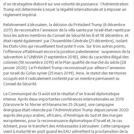
d’un stratagème élaboré sur une volonté de puissance : l’Administration
Trump est déterminée à noyer la légalité internationale et à imposer un
règlement impérial.
Relativement à Jérusalem, la décision du Président Trump (6 décembre
2017) de reconnaître l’annexion de la ville sainte par Israël était rejeté par
tous les autres membres du Conseil de Sécurité les 8 et 18 décembre, et
était rejeté également par l’Assemblée Générale (21 décembre), isolant
les Etats-Unis qui recueillaient tout juste 9 voix. Sur trois autres points,
l’offensive affaiblissait encore la position palestinienne : suspension de la
subvention à l’UNRWA (1 septembre 2018), déni du caractère illégal des
colonies (18 novembre 2019) et le Plan qualifié de marché du siècle (28
janvier 2020). Le Président Trump reconnaissait par ailleurs l’annexion
par Israël du Golan syrien (25 mars 2019). Ainsi, le statut des territoires
occupés est-il radicalement contesté par un membre permanent su
Conseil de Sécurité.
Le Communiqué du 13 août est le résultat d’un travail diplomatique
intense. Après deux importantes conférences internationales en 2019
(Varsovie le 14 février et Manama les 25-26 juin), une campagne
énergique était relancée par l’Administration Trump depuis janvier 2020
auprès des pays arabes, africains, d’Amérique du Sud et des marges
européennes, pour la reconnaissance diplomatique d’Israël et, le cas
échéant, pour le transfert des Ambassades à Jérusalem. Cette campagne
vient à maturité en août quand les EAU admettent la proclamation de la