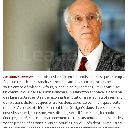
L’histoire est fertile en rebondissements que le temps
Par Ahmed Ounaïes -
finit par résorber et banaliser. Pour autant, les contemporains ne
sauraient se dérober aux faits, ni esquiver le jugement. Le 13 août 2020,
un communiqué de la Maison Blanche à Washington annonce la décision
des Emirats Arabes Unis de reconnaître l’Etat d’Israël et l’établissement
de relations diplomatiques entre les deux pays. Le communiqué ajoute
que des Accords bilatéraux seront bientôt signés dans divers secteurs
(investissement, tourisme, vols directs, sécurité, télécom, technologie,
énergie, santé, culture, environnement). Israël suspendra l’annexion des
zones préconisées dans la Vision pour la Paix du Président Trump. Israël
et les Emirats Arabes Unis partagent les mêmes analyses relativement