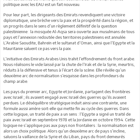
politique avec les EAU est un fait nouveau.
Pour leur part, les dirigeants des Emirats revendiquent une victoire
diplomatique, une brèche vers la paix et la prospérité dans la région, et
un progrès dans le sens d’un règlement définitif de la question
palestinienne : la mosquée Al-Aqsa sera ouverte aux musulmans de tous
pays et l’annexion redoutée des territoires palestiniens est annulée.
L’Arabie Saoudite, Bahreïn et le sultanat d’Oman, ainsi que l’Egypte et la
Mauritanie saluent ce pas vers la paix.
L’initiative des Emirats Arabes Unis trahit l’effondrement du front arabe.
Nous réalisons le vide laissé par la chute de l’Irak et de la Syrie, meurtris,
réduits à la défensive et tenus à l’écart de la scène. Elle révèle qu’un
deuxième arc de normalisation s’esquisse dans les profondeurs du
champ arabe.
Les pays du premier arc, Egypte et Jordanie, partagent des frontières
avec Israël ; ils avaient engagé avec Israël des guerres qu’ils avaient
perdues. Le déséquilibre stratégique induit ainsi une contrainte, une
formule aussi amère soit-elle qui mette fin au cycle des guerres. Dans
cette logique, un traité de paix a un sens : l’Egypte a signé un traité de
paix avec Israël en septembre 1978 et la Jordanie en octobre 1994. Cette
logique ne s’applique pas aux pays non frontaliers : la normalisation est
alors un choix politique. Alors qu’un deuxième arc de pays s’incline,
saluons la vaillance de la Syrie et du Liban, pays du front demeurés