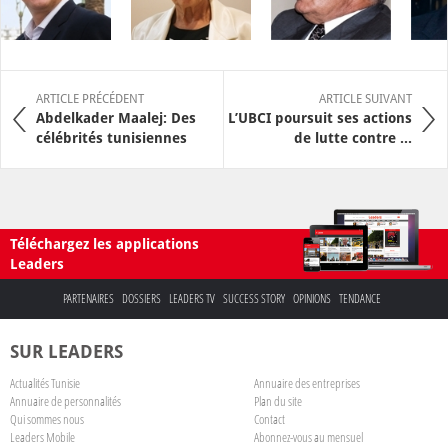
ARTICLE PRÉCÉDENT
ARTICLE SUIVANT
Abdelkader Maalej: Des
L’UBCI poursuit ses actions
célébrités tunisiennes
de lutte contre ...
Téléchargez les applications
Leaders
PARTENAIRES
DOSSIERS
LEADERS TV
SUCCESS STORY
OPINIONS
TENDANCE
SUR LEADERS
Actualités Tunisie
Annuaire des entreprises
Annuaire de personnalités
Plan du site
Qui sommes nous
Contact
Leaders Mobile
Abonnez-vous au mensuel