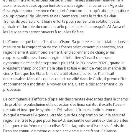
aux menaces et aux opportunités dans la région, lanceront un Agenda
Stratégique pour le Moyen Orient et étendront la coopération en matière
de Diplomatie, de Sécurité et de Commerce. Dans le cadre du Plan
Trump, ils poursuivront leurs efforts pour réaliser une solution juste,
globale et durable du conflit israélo palestinien. La mosquée Al-Aqsa et
les lieux saints seront ouverts à tous les fidèles.
Le Communiqué fait l’effet d’un séisme. Sa portée est incalculable dans la
mesure où la conjonction de trois forces relativement puissantes, soit
régionalement soit mondialement, entreprennent de changer les
rapports politiques dans la région. L’initiative s’inscrit dans une
dynamique déclenchée sept mois plus tôt, le 28 janvier 2020, quand le
Président Trump proclamait le plan baptisé Vision de Paix ou marché du
siècle. Tant que les Etats-Unis et Israël étaient isolés, ce Plan était
neutralisable. Mais dès qu’il acquiert un allié dans le Golfe, il prend effet
et commence à modifier le Moyen Orient. C’est le déclenchement d’un
processus.
Le communiqué s’efforce d’apaiser des craintes évidentes dans le champ
: le problème palestinien et la question des lieux saints ; il exalte l’avenir
de paix et invoque le symbole d’Abraham. L’Iran est indirectement
évoqué à travers l’Agenda Stratégique de Coopération pour la sécurité
régionale, très logique pour les EAU, sachant le contentieux des trois îles
et la guerre du Yémen qui s’enlise. Si l’antagonisme d’Israël vis-à-vis de
l’Iran est connu, de même que son activisme sur ce front, l’alliance