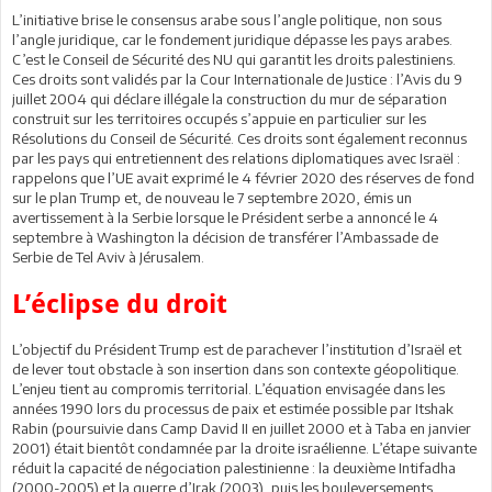
L’initiative brise le consensus arabe sous l’angle politique, non sous
l’angle juridique, car le fondement juridique dépasse les pays arabes.
C’est le Conseil de Sécurité des NU qui garantit les droits palestiniens.
Ces droits sont validés par la Cour Internationale de Justice : l’Avis du 9
juillet 2004 qui déclare illégale la construction du mur de séparation
construit sur les territoires occupés s’appuie en particulier sur les
Résolutions du Conseil de Sécurité. Ces droits sont également reconnus
par les pays qui entretiennent des relations diplomatiques avec Israël :
rappelons que l’UE avait exprimé le 4 février 2020 des réserves de fond
sur le plan Trump et, de nouveau le 7 septembre 2020, émis un
avertissement à la Serbie lorsque le Président serbe a annoncé le 4
septembre à Washington la décision de transférer l’Ambassade de
Serbie de Tel Aviv à Jérusalem.
L’éclipse du droit
L’objectif du Président Trump est de parachever l’institution d’Israël et
de lever tout obstacle à son insertion dans son contexte géopolitique.
L’enjeu tient au compromis territorial. L’équation envisagée dans les
années 1990 lors du processus de paix et estimée possible par Itshak
Rabin (poursuivie dans Camp David II en juillet 2000 et à Taba en janvier
2001) était bientôt condamnée par la droite israélienne. L’étape suivante
réduit la capacité de négociation palestinienne : la deuxième Intifadha
(2000-2005) et la guerre d’Irak (2003), puis les bouleversements