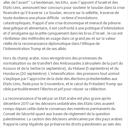
aller de l’avant’’. Le lendemain, les EAU, avec l’appoint d’Israël et des
Etats-Unis, annoncent leur concours pour soutenir le Soudan dans la crise
financière qu’il traverse. Le Soudan, encore sur la sellette, traverse de
toute évidence une phase difficile : victime d’inondations
catastrophiques, frappé d’une crise économique et menacé de pénurie
énergétique et alimentaire, il est confronté à une politique d’intimidation
et d’amalgame qui le jette cyniquement dans les bras d’Israël ; le cas est
révélateur des méthodes en usage dans ce grand jeu et sur la valeur
réelle de la reconnaissance diplomatique dans l’éthique de
l’Administration Trump et de ses alliés.
Hors du champ arabe, nous enregistrons des promesses de
normalisation ou de transfert des Ambassades à Jérusalem de la part du
Kosovo et de la Serbie (4 septembre), du Malawi (5 septembre) et du
Honduras (20 septembre). L’intensification des pressions tout azimut
s’explique par l’approche de la date des élections présidentielles aux
Etats-Unis, fixée pour le 3 novembre, et le calcul du Président Trump qui
cible particulièrement l’électorat juif pour réussir sa réélection.
La reconnaissance d’Israël par un Etat arabe est plus grave après
décembre 2017 car les décisions unilatérales des Etats-Unis avaient
rompu depuis cette date le consensus des membres permanents du
Conseil de Sécurité quant aux bases de règlement de la question
palestinienne. La caution des décisions américaines par des pays arabes
frappe le camp légaliste qui préserve les droits palestiniens au sein des