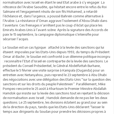
normalisation avec Israël en étant le seul Etat arabe à s’y engager. La
réticence de l’Arabie Saoudite, qui hésitait encore entre le refus du Roi
Salmane et l’engagement résolu de son fils Mohamed, a retardé
l’échéance et, dans l’urgence, a poussé Bahreïn comme alternative à
l’Arabie. La résistance d’Oman aggrave l’isolement d’Abou Dhabi dans
l’aventure. Ces freinages n’arrêtent pas le coup d’éclat qui place les
Emirats Arabes Unis à l’avant-scène. Après la signature des Accords de
paix le 15 septembre, la campagne diplomatique s’intensifie pour
sécuriser l’acquis.
Le Soudan est un cas typique : attaché à la levée des sanctions qui lui
étaient imposées par les Etats-Unis depuis 1993, du temps du Président
Omar al-Bachir, le Soudan est confronté à un dilemme politique incongru
: reconnaître l’Etat d’Israël en contrepartie de la levée des sanctions. Le
président du Conseil Présidentiel, le Général Abdelfattah Burhane,
effectue le 5 février une visite surprise à Kampala (Ouganda) pour un
entretien avec Netanyahou, puis reprend le 23 septembre à Abu Dhabi
des négociations avec une délégation des Etats-Unis ‘‘sur la question des
sanctions et sur les droits du peuple Palestinien’’. Parallèlement, Mike
Pompeo rencontre le 25 août à Khartoum le Premier Ministre Abdallah
Hamdok qui insiste sur la levée des sanctions tout en rejetant la décision
de normalisation avec Israël ; Hamdok demande de ne pas lier les deux
questions. Le 25 septembre, les divisions éclatent au grand jour au sein
de la direction du pays, tandis que les Etats-Unis déclarent ‘‘laisser le
temps aux dirigeants du Soudan pour prendre les décisions propres à