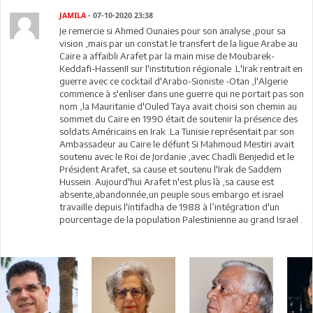
JAMILA
- 07-10-2020 23:38
Je remercie si Ahmed Ounaies pour son analyse ,pour sa
vision ,mais par un constat le transfert de la ligue Arabe au
Caire a affaibli Arafet par la main mise de Moubarek-
Keddafi-HassenII sur l'institution régionale .L'Irak rentrait en
guerre avec ce cocktail d'Arabo-Sioniste -Otan ,l'Algerie
commence à s'enliser dans une guerre qui ne portait pas son
nom ,la Mauritanie d'Ouled Taya avait choisi son chemin au
sommet du Caire en 1990 était de soutenir la présence des
soldats Américains en Irak .La Tunisie représentait par son
Ambassadeur au Caire le défunt Si Mahmoud Mestiri avait
soutenu avec le Roi de Jordanie ,avec Chadli Benjedid et le
Président Arafet, sa cause et soutenu l'Irak de Saddem
Hussein. Aujourd'hui Arafet n'est plus là ,sa cause est
absente,abandonnée,un peuple sous embargo et israel
travaille depuis l'intifadha de 1988 à l’intégration d'un
pourcentage de la population Palestinienne au grand Israel .