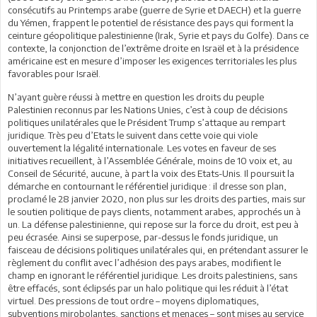
consécutifs au Printemps arabe (guerre de Syrie et DAECH) et la guerre
du Yémen, frappent le potentiel de résistance des pays qui forment la
ceinture géopolitique palestinienne (Irak, Syrie et pays du Golfe). Dans ce
contexte, la conjonction de l’extrême droite en Israël et à la présidence
américaine est en mesure d’imposer les exigences territoriales les plus
favorables pour Israël.
N’ayant guère réussi à mettre en question les droits du peuple
Palestinien reconnus par les Nations Unies, c’est à coup de décisions
politiques unilatérales que le Président Trump s’attaque au rempart
juridique. Très peu d’Etats le suivent dans cette voie qui viole
ouvertement la légalité internationale. Les votes en faveur de ses
initiatives recueillent, à l’Assemblée Générale, moins de 10 voix et, au
Conseil de Sécurité, aucune, à part la voix des Etats-Unis. Il poursuit la
démarche en contournant le référentiel juridique : il dresse son plan,
proclamé le 28 janvier 2020, non plus sur les droits des parties, mais sur
le soutien politique de pays clients, notamment arabes, approchés un à
un. La défense palestinienne, qui repose sur la force du droit, est peu à
peu écrasée. Ainsi se superpose, par-dessus le fonds juridique, un
faisceau de décisions politiques unilatérales qui, en prétendant assurer le
règlement du conflit avec l’adhésion des pays arabes, modifient le
champ en ignorant le référentiel juridique. Les droits palestiniens, sans
être effacés, sont éclipsés par un halo politique qui les réduit à l’état
virtuel. Des pressions de tout ordre – moyens diplomatiques,
subventions mirobolantes, sanctions et menaces – sont mises au service