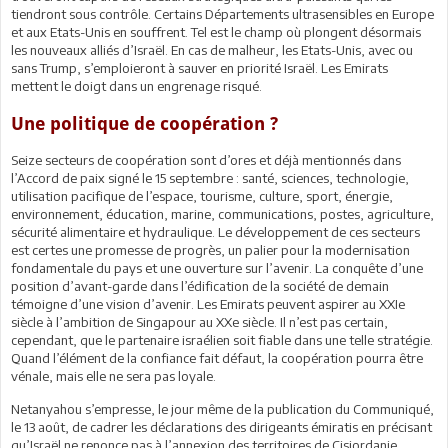
tiendront sous contrôle. Certains Départements ultrasensibles en Europe
et aux Etats-Unis en souffrent. Tel est le champ où plongent désormais
les nouveaux alliés d’Israël. En cas de malheur, les Etats-Unis, avec ou
sans Trump, s’emploieront à sauver en priorité Israël. Les Emirats
mettent le doigt dans un engrenage risqué.
Une politique de coopération ?
Seize secteurs de coopération sont d’ores et déjà mentionnés dans
l’Accord de paix signé le 15 septembre : santé, sciences, technologie,
utilisation pacifique de l’espace, tourisme, culture, sport, énergie,
environnement, éducation, marine, communications, postes, agriculture,
sécurité alimentaire et hydraulique. Le développement de ces secteurs
est certes une promesse de progrès, un palier pour la modernisation
fondamentale du pays et une ouverture sur l’avenir. La conquête d’une
position d’avant-garde dans l’édification de la société de demain
témoigne d’une vision d’avenir. Les Emirats peuvent aspirer au XXIe
siècle à l’ambition de Singapour au XXe siècle. Il n’est pas certain,
cependant, que le partenaire israélien soit fiable dans une telle stratégie.
Quand l’élément de la confiance fait défaut, la coopération pourra être
vénale, mais elle ne sera pas loyale.
Netanyahou s’empresse, le jour même de la publication du Communiqué,
le 13 août, de cadrer les déclarations des dirigeants émiratis en précisant
qu’Israël ne renonce pas à l’annexion des territoires de Cisjordanie