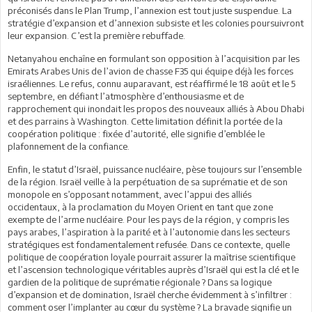
préconisés dans le Plan Trump, l’annexion est tout juste suspendue. La
stratégie d’expansion et d’annexion subsiste et les colonies poursuivront
leur expansion. C’est la première rebuffade.
Netanyahou enchaîne en formulant son opposition à l’acquisition par les
Emirats Arabes Unis de l’avion de chasse F35 qui équipe déjà les forces
israéliennes. Le refus, connu auparavant, est réaffirmé le 18 août et le 5
septembre, en défiant l’atmosphère d’enthousiasme et de
rapprochement qui inondait les propos des nouveaux alliés à Abou Dhabi
et des parrains à Washington. Cette limitation définit la portée de la
coopération politique : fixée d’autorité, elle signifie d’emblée le
plafonnement de la confiance.
Enfin, le statut d’Israël, puissance nucléaire, pèse toujours sur l’ensemble
de la région. Israël veille à la perpétuation de sa suprématie et de son
monopole en s’opposant notamment, avec l’appui des alliés
occidentaux, à la proclamation du Moyen Orient en tant que zone
exempte de l’arme nucléaire. Pour les pays de la région, y compris les
pays arabes, l’aspiration à la parité et à l’autonomie dans les secteurs
stratégiques est fondamentalement refusée. Dans ce contexte, quelle
politique de coopération loyale pourrait assurer la maîtrise scientifique
et l’ascension technologique véritables auprès d’Israël qui est la clé et le
gardien de la politique de suprématie régionale ? Dans sa logique
d’expansion et de domination, Israël cherche évidemment à s’infiltrer :
comment oser l’implanter au cœur du système ? La bravade signifie un